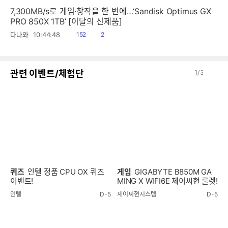
7,300MB/s로 게임·창작을 한 번에…‘Sandisk Optimus GX
PRO 850X 1TB’ [이달의 신제품]
읽
공
다나와
10:44:48
152
2
음
감
이
다
관련 이벤트/체험단
1
/
3
전
음
퀴즈
인텔 정품 CPU OX 퀴즈
게임
GIGABYTE B850M GA
이벤트!
MING X WIFI6E 제이씨현 룰렛!
인텔
D-5
제이씨현시스템
D-5