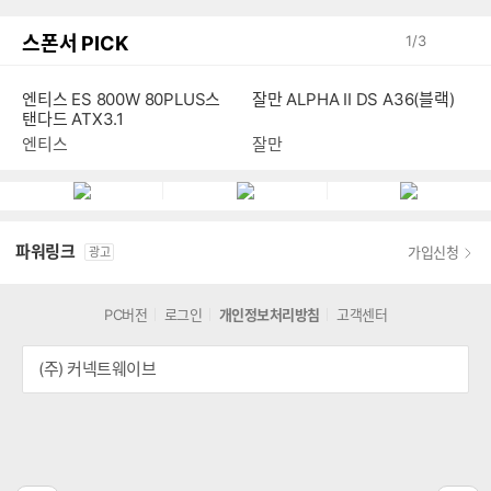
스폰서 PICK
1
/
3
잘만 ALPHA II DS A36(블랙)
엔티스 ES 800W 80PLUS스
탠다드 ATX3.1
잘만
엔티스
파워링크
가입신청
광고
PC버전
로그인
개인정보처리방침
고객센터
(주) 커넥트웨이브