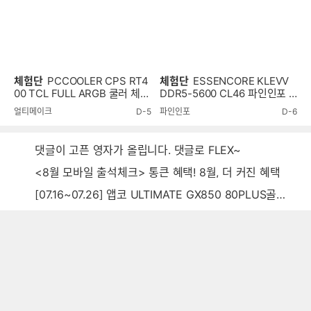
체험단
PCCOOLER CPS RT4
체험단
ESSENCORE KLEVV
00 TCL FULL ARGB 쿨러 체험
DDR5-5600 CL46 파인인포 (1
단
6GB) RAM 체험단
얼티메이크
D-5
파인인포
D-6
댓글이 고픈 영자가 올립니다. 댓글로 FLEX~
<8월 모바일 출석체크> 통큰 혜택! 8월, 더 커진 혜택
[07.16~07.26] 앱코 ULTIMATE GX850 80PLUS골드 풀모듈러 ATX3.0 블랙