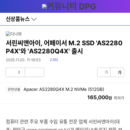
다
메뉴
나
와
홈
신상품뉴스
바
로
가
기
레
서린씨앤아이, 어페이서 M.2 SSD 'AS2280
이
P4X'와 'AS2280Q4X' 출시
어
창
읽
2025.11.20. 11:16:53
2,192
토
음
글
2
가
가
공
비
감
공
감
Apacer AS2280Q4X M.2 NVMe (512GB)
관련상품
165,000
원
최저가
컴퓨터 관련 주요 부품 수입 유통 전문 업체 서린씨앤아이(대
표: 전덕규
www.seorincni.co.kr
)가 메모리/스토리지 전문 브