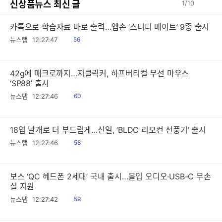
신상품뉴스 최신 글
1
/
10
카톡으로 학습자료 바로 출력…엡손 ‘스터디 메이트’ 9종 출시
읽
뉴스탭
12:27:47
56
음
42g에 매크로까지…지클릭커, 하프버티컬 무선 마우스
‘SP88’ 출시
읽
뉴스탭
12:27:46
60
음
18엽 날개로 더 부드럽게…신일, ‘BLDC 리모컨 선풍기’ 출시
읽
뉴스탭
12:27:46
58
음
보스 ‘QC 헤드폰 2세대’ 국내 출시…몰입 오디오·USB-C 무손
실 지원
읽
뉴스탭
12:27:42
59
음