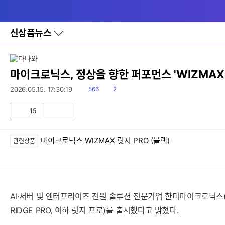
다
메뉴
나
와
홈
신상품뉴스
바
로
가
기
레
마이크로닉스, 정상을 향한 퍼포먼스 'WIZMAX 
이
어
읽
댓
2026.05.15. 17:30:19
566
2
창
음
글
토
15
글
공
비
감
공
감
마이크로닉스 WIZMAX 릿지 PRO (블랙)
관련상품
AI·서버 및 엔터프라이즈 전원 솔루션 전문기업 한미마이크로닉스(대표
RIDGE PRO, 이하 릿지 프로)를 출시했다고 밝혔다.