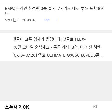
BMW, 온라인 한정판 3종 출시 '7시리즈 네로 루쏘 포함 89
대'
읽
공
오토헤럴드
26.08.07.
138
1
음
감
댓글이 고픈 영자가 올립니다. 댓글로 FLEX~
<8월 모바일 출석체크> 통큰 혜택! 8월, 더 커진 혜택
[07.16~07.26] 앱코 ULTIMATE GX850 80PLUS골드 풀모듈러 ATX3.0 블랙
스폰서 PICK
1
/
3