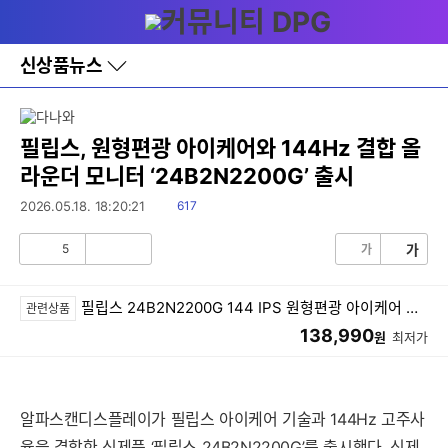
다
메뉴
나
와
세부정보 열기/접기
홈
신상품뉴스
바
로
가
기
레
필립스, 원형편광 아이케어와 144Hz 결합 올
이
라운더 모니터 ‘24B2N2200G’ 출시
어
창
읽
2026.05.18. 18:20:21
617
토
음
글
5
가
가
공
비
감
공
감
필립스 24B2N2200G 144 IPS 원형편광 아이케어 보더리스 게이밍 무결점
관련상품
138,990
원
최저가
알파스캔디스플레이가 필립스 아이케어 기술과 144Hz 고주사
율을 결합한 신제품 ‘필립스 24B2N2200G’를 출시했다. 신제