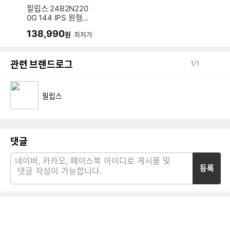
필립스 24B2N220
0G 144 IPS 원형편
광 아이케어 보더리
138,990
원
최저가
스 게이밍 무결점
관련 브랜드로그
1
/
1
필립스
댓글
등록