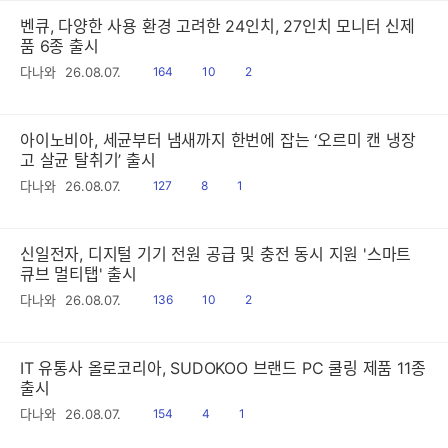
벤큐, 다양한 사용 환경 고려한 24인치, 27인치 모니터 신제
품 6종 출시
읽
공
댓
다나와
26.08.07.
164
10
2
음
감
글
아이노비아, 세균부터 냄새까지 한번에 잡는 ‘오르미 캔 냉장
고 살균 탈취기’ 출시
읽
공
댓
다나와
26.08.07.
127
8
1
음
감
글
신일전자, 디지털 기기 전원 공급 및 충전 동시 지원 '스마트
큐브 멀티탭' 출시
읽
공
댓
다나와
26.08.07.
136
10
2
음
감
글
IT 유통사 올로코리아, SUDOKOO 브랜드 PC 쿨링 제품 11종
출시
읽
공
댓
다나와
26.08.07.
154
4
1
음
감
글