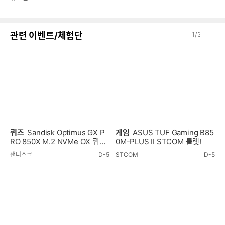
음
감
이
다
관련 이벤트/체험단
1
/
3
전
음
퀴즈
Sandisk Optimus GX P
게임
ASUS TUF Gaming B85
RO 850X M.2 NVMe OX 퀴즈
0M-PLUS II STCOM 룰렛!
이벤트!
샌디스크
D-5
STCOM
D-5