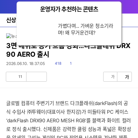
다
메뉴
나
운영자가 추천하는 콘텐츠
닫
와
기
홈
신상품뉴스
바
가볍다며... 가벼운 청소기라
로
며! 왜 무거운건데?
가
기
레
3면 메쉬로 공기 흐름 강화…다크플래쉬 DRX
이
90 AERO 출시
어
창
읽
댓
2026.06.10. 18:37:05
418
1
토
음
글
글
11
가
가
공
비
감
공
감
글로벌 컴퓨터 주변기기 브랜드 다크플래쉬(darkFlash)의 공
식 수입사 ㈜투웨이(대표이사 한지강)가 미들타워 PC 케이스
‘darkFlash DRX90 AERO MESH RGB’를 블랙과 화이트 컬러
로 정식 출시했다. 신제품은 강력한 쿨링 성능과 폭넓은 확장성
을 앞세워 고성능 게이밍 PC와 작업용 시스템을 겨냥한 제품