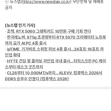
ⓒ 뉴스탭(
https://www.newstap.co.kr
) 무단전재 및 재배포
금지
[뉴스탭 인기 기사]
·
조텍, RTX 5060 그래픽카드 10만원 구매 기회 연다
·
한국레노버, 975g 초경량부터 RTX 5070 크리에이터 노트북
까지 요가 AI PC 4종 출시
·
ipTIME, 기가비트 스위칭 허브 4종 출시…24포트·16포트 라
인업 확대
·
HYTE 건담 윙 콜라보 라인업 국내 출시…터치스크린 PC 케이
스부터 데스크 굿즈까지
·
CL26부터 10,000MT/s까지… KLEVV, 컴퓨텍스 2026서
DDR5 승부수 던졌다 [컴퓨텍스 2026]