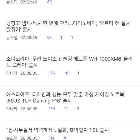
읽
뉴스탭
07:36:48
89
음
냉장고 냄새·세균 한 번에 관리…아이노비아, ‘오르미 캔 살균
탈취기’ 출시
읽
공
댓
뉴스탭
07:36:45
67
1
1
음
감
글
소니코리아, 무선 노이즈 캔슬링 헤드폰 WH-1000XM6 ‘올리
브 그레이’ 출시
읽
공
댓
다나와
26.08.05.
153
10
1
음
감
글
에스라이즈, 디자인과 성능 모두 갖춘 가성 게이밍 노트북
'ASUS TUF Gaming F16' 출시
읽
공
댓
다나와
26.08.05.
150
11
2
음
감
글
“집·사무실서 넉넉하게”…일화, 호박팥차 1.5L 출시
읽
공
뉴스탭
26.08.05.
114
8