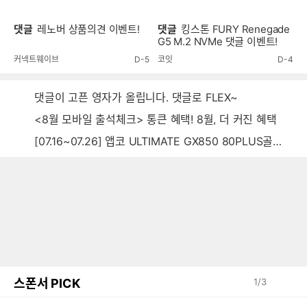
댓글
레노버 상품의견 이벤트!
댓글
킹스톤 FURY Renegade
G5 M.2 NVMe 댓글 이벤트!
커넥트웨이브
D-5
코잇
D-4
댓글이 고픈 영자가 올립니다. 댓글로 FLEX~
<8월 모바일 출석체크> 통큰 혜택! 8월, 더 커진 혜택
[07.16~07.26] 앱코 ULTIMATE GX850 80PLUS골드 풀모듈러 ATX3.0 블랙
스폰서 PICK
1
/
3