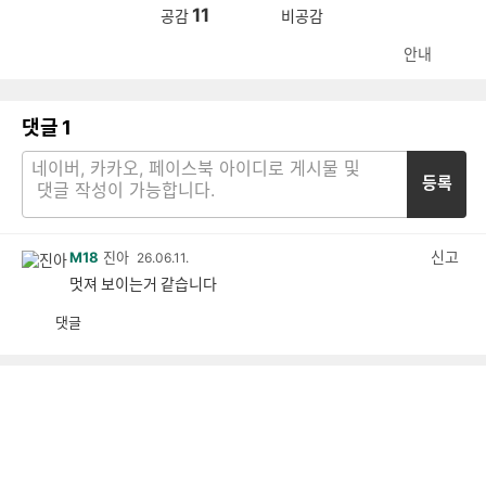
11
공감
비공감
안내
댓글
1
등록
신고
M18
진아
26.06.11.
멋져 보이는거 같습니다
댓글
공
비
감
공
감