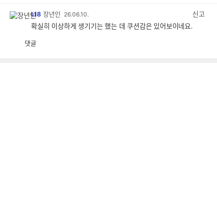
감
공
감
신고
L18
장년인
26.06.10.
확실히 이상하게 생기기는 했는 데 쿠션감은 있어보이네요.
댓글
공
비
감
공
감