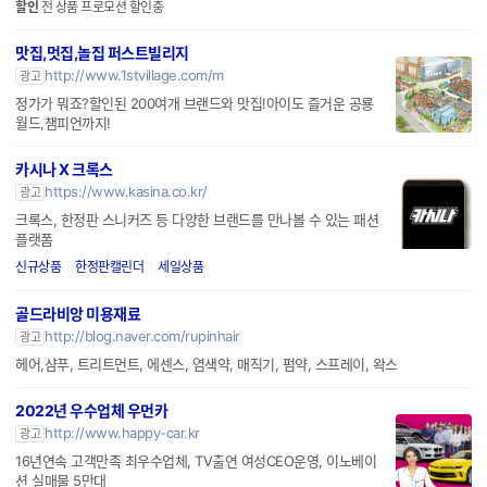
할인
전 상품 프로모션 할인중
맛집,멋집,놀집 퍼스트빌리지
http://www.1stvillage.com/m
광고
정가가 뭐죠?할인된 200여개 브랜드와 맛집!아이도 즐거운 공룡
월드,챔피언까지!
카시나 X 크록스
https://www.kasina.co.kr/
광고
크록스, 한정판 스니커즈 등 다양한 브랜드를 만나볼 수 있는 패션
플랫폼
신규상품
한정판캘린더
세일상품
골드라비앙 미용재료
http://blog.naver.com/rupinhair
광고
헤어,샴푸, 트리트먼트, 에센스, 염색약, 매직기, 펌약, 스프레이, 왁스
2022년 우수업체 우먼카
http://www.happy-car.kr
광고
16년연속 고객만족 최우수업체, TV출연 여성CEO운영, 이노베이
션 실매물 5만대