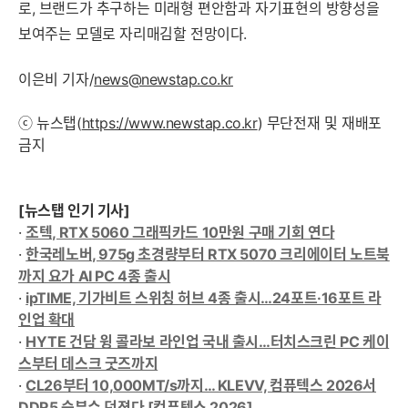
로, 브랜드가 추구하는 미래형 편안함과 자기표현의 방향성을
보여주는 모델로 자리매김할 전망이다.
이은비 기자/
news@newstap.co.kr
ⓒ 뉴스탭(
https://www.newstap.co.kr
) 무단전재 및 재배포
금지
[뉴스탭 인기 기사]
·
조텍, RTX 5060 그래픽카드 10만원 구매 기회 연다
·
한국레노버, 975g 초경량부터 RTX 5070 크리에이터 노트북
까지 요가 AI PC 4종 출시
·
ipTIME, 기가비트 스위칭 허브 4종 출시…24포트·16포트 라
인업 확대
·
HYTE 건담 윙 콜라보 라인업 국내 출시…터치스크린 PC 케이
스부터 데스크 굿즈까지
·
CL26부터 10,000MT/s까지… KLEVV, 컴퓨텍스 2026서
DDR5 승부수 던졌다 [컴퓨텍스 2026]