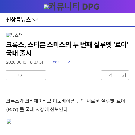
다
메뉴
나
와
홈
신상품뉴스
바
로
가
기
레
크록스, 스티븐 스미스의 두 번째 실루엣 ‘로이’
이
국내 출시
어
창
읽
댓
2026.06.10. 18:37:31
582
2
토
음
글
글
13
가
가
공
비
감
공
감
크록스가 크리에이티브 이노베이션 팀의 새로운 실루엣 ‘로이
(ROY)’를 국내 시장에 선보인다.