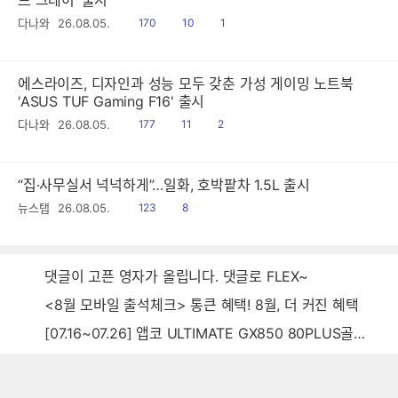
브 그레이’ 출시
읽
공
댓
다나와
26.08.05.
170
10
1
음
감
글
에스라이즈, 디자인과 성능 모두 갖춘 가성 게이밍 노트북
'ASUS TUF Gaming F16' 출시
읽
공
댓
다나와
26.08.05.
177
11
2
음
감
글
“집·사무실서 넉넉하게”…일화, 호박팥차 1.5L 출시
읽
공
뉴스탭
26.08.05.
123
8
음
감
댓글이 고픈 영자가 올립니다. 댓글로 FLEX~
<8월 모바일 출석체크> 통큰 혜택! 8월, 더 커진 혜택
[07.16~07.26] 앱코 ULTIMATE GX850 80PLUS골드 풀모듈러 ATX3.0 블랙