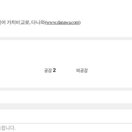
넘어 가치비교로, 다나와(
www.danawa.com
)
2
공감
비공감