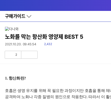
다
메뉴
나
와
홈
구매가이드
바
로
가
기
레
노화를 막는 항산화 영양제 BEST 5
이
어
읽
2021.10.20. 09:45:54
2,432
창
음
토
2
글
공
비
감
공
감
1. 항산화란?
호흡은 생명 유지를 위해 꼭 필요한 과정이지만 호흡을 통해 체내로
공격하여 노화나 각종 질병의 원인으로 작용한다. 따라서 이 활