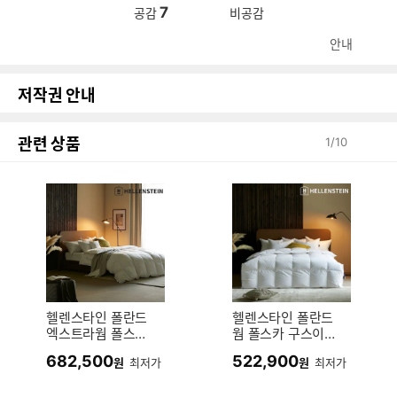
7
공감
비공감
안내
저작권 안내
관련 상품
1
/
10
헬렌스타인 폴란드
헬렌스타인 폴란드
엑스트라웜 폴스카
웜 폴스카 구스이불
구스이불 (킹 K)
(퀸 Q)
682,500
522,900
원
최저가
원
최저가