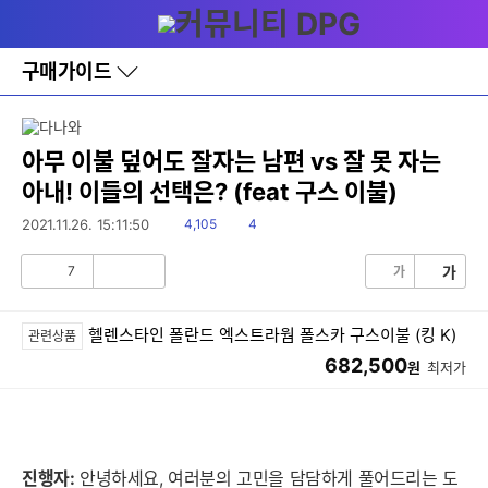
다
메뉴
나
와
홈
구매가이드
바
로
가
기
레
아무 이불 덮어도 잘자는 남편 vs 잘 못 자는
이
아내! 이들의 선택은? (feat 구스 이불)
어
창
읽
댓
2021.11.26. 15:11:50
4,105
4
토
음
글
글
7
가
가
공
비
감
공
감
헬렌스타인 폴란드 엑스트라웜 폴스카 구스이불 (킹 K)
관련상품
682,500
원
최저가
진행자:
안녕하세요, 여러분의 고민을 담담하게 풀어드리는 도