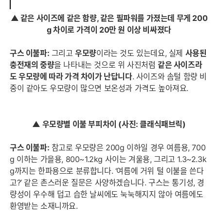
▲ 같은 사이즈에 같은 함량, 같은 필파워를 가졌는데 무게 200
g 차이로 가격이 20만 원 이상 비싸졌다
구스 이불파:
그리고
우모량
이라는 것도 있는데요, 실제
사용된
세부정보 열기/접기
충전재의 중량
을 나타내는 것으로 위 사진처럼
같은 사이즈라
도 우모량에 따라 가격 차이가 난답니다
. 사이즈와 솜털 함량 비
중이 같아도 우모량이 많으면 보온성과 가격도 높아져요.
▲ 우모량별 이불 부피차이
(사진: 클래식패브릭)
구스 이불파:
참고로 우모량은 200g 이하일 경우 여름용, 700
g 이하는 가을용, 800~1.2kg 사이는 겨울용, 그리고 1.3~2.3k
g까지는 한파용으로 분류합니다. ‘여름에 거위 털 이불을 쓴다
고?’ 같은 촌스러운 질문은 사양하겠습니다. 구스는 통기성, 경
량성이 우수해 덥고 습한 날씨에도 눅눅해지지 않아 여름에도
환영받는 소재니까요.