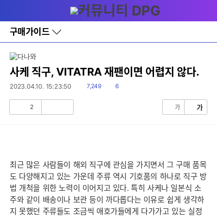
다
메뉴
나
와
홈
구매가이드
바
로
가
기
레
사케 직구, VITATRA 재팬이면 어렵지 않다.
세부정보 열기/접기
이
어
읽
댓
2023.04.10. 15:23:50
7,249
6
창
음
글
토
2
가
가
글
공
비
감
공
감
최근 많은 사람들이 해외 직구에 관심을 가지면서 그 구매 품목
도 다양해지고 있는 가운데 주류 역시 기호품의 하나로 직구 방
법 개척을 위한 노력이 이어지고 있다. 특히 사케나 일본식 소
주와 같이 배송이나 보관 등이 까다롭다는 이유로 쉽게 생각하
지 못했던 주류들도 조금씩 애호가들에게 다가가고 있는 실정