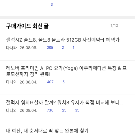
댓
3
글
구매가이드 최신 글
1
/
10
갤럭시Z 폴드8, 폴드8 울트라 512GB 사전예약급 혜택가
읽
공
댓
다나와
26.08.06.
285
2
1
음
감
글
레노버 프리미엄 AI PC 요가(Yoga) 아우라에디션 특징 & 프
로모션까지 정리 완료!
읽
공
다나와
26.08.04.
407
5
음
감
갤럭시 워치9 살까 말까? 워치8 유저가 직접 비교해 보니...
읽
공
댓
다나와
26.08.04.
736
25
35
음
감
글
내 예산, 내 순서대로 딱 맞는 완본체 찾기