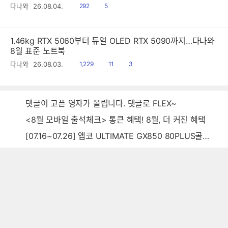
읽
공
다나와
26.08.04.
292
5
음
감
1.46kg RTX 5060부터 듀얼 OLED RTX 5090까지…다나와
8월 표준 노트북
읽
공
댓
다나와
26.08.03.
1,229
11
3
음
감
글
댓글이 고픈 영자가 올립니다. 댓글로 FLEX~
<8월 모바일 출석체크> 통큰 혜택! 8월, 더 커진 혜택
[07.16~07.26] 앱코 ULTIMATE GX850 80PLUS골드 풀모듈러 ATX3.0 블랙