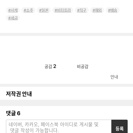
사케
소주
일본
비타트라
직구
해외
배송
세금
2
공감
비공감
안내
저작권 안내
댓글
6
등록