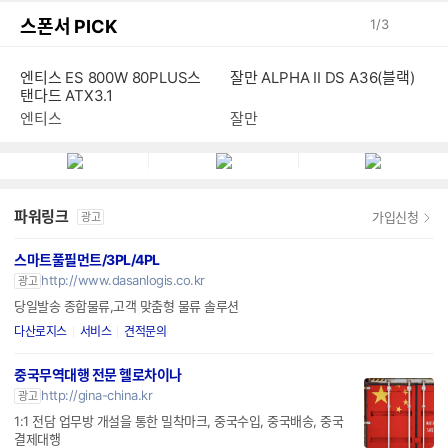
스폰서 PICK
1
/
3
엔티스 ES 800W 80PLUS스
잘만 ALPHA II DS A36(블랙)
탠다드 ATX3.1
엔티스
잘만
파워링크
가입신청
광고
스마트풀필먼트/3PL/4PL
http://www.dasanlogis.co.kr
광고
당일발송 종합물류,고객 맞춤형 물류 솔루션
다산로지스
서비스
견적문의
중국무역대행 전문 헬로차이나
http://gina-china.kr
광고
1:1 전담 업무방 개설을 통한 밀착마크, 중국수입, 중국배송, 중국
결제대행