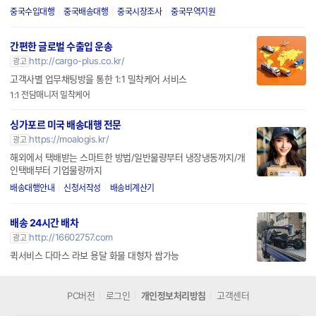
중국수입대행
중국배송대행
중국시장조사
중국무역지원
간편한 글로벌 수출입 운송
http://cargo-plus.co.kr/
광고
고객사별 업무채팅방을 통한 1:1 밀착케어 서비스
1:1 전담매니저 밀착케어
싱가포르 미국 배송대행 전문
https://moalogis.kr/
광고
해외에서 택배받는 스마트한 방법/일반물량부터 냉장냉동까지/개
인택배부터 기업물량까지
배송대행안내
신청서작성
배송비계산기
배송 24시간 배차
http://16602757.com
광고
퀵서비스 다마스 라보 용달 화물 대형차 쌉가능
PC버전
로그인
개인정보처리방침
고객센터