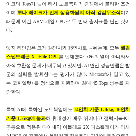
이크의 Tops가 낮아 타사 노트북과의 경쟁에서 불리한 조건
이며
루나 레이크가 언제 상용화될지 아직 감감무소식
이기
때문에 이런 ARM 계열 CPU로 두 번째 출사표를 던진 것이
다.
엣지 라인업은 크게 14인치와 16인치로 나뉘는데, 모두
퀄컴
스냅드래곤 X Elite CPU
를 탑재했다. x86 계열이 아니라서
아직 호환성 문제가 대두되고 있지만, AI 연산 성능만큼은 발
군의 실력을 발휘한다는 평가가 많다. Microsoft가 밀고 있
는
코파일럿+를 정식으로 지원하며 최대 45 Tops 성능을 자
랑한다.
특히 AI에 특화된 노트북임에도
14인치 기준 1.16kg, 16인치
기준 1.55kg에 불과
해 휴대성이 매우 뛰어나고 갤럭시북4에
공통으로 적용된 다이내믹 아몰레드 2X 디스플레이가 타사
AI PC와의 경쟁에서 유리하게 작용된다. 거기에 퀄컴으로의