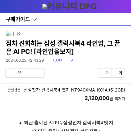
다
메뉴
나
와
홈
구매가이드
바
로
가
기
레
점차 진화하는 삼성 갤럭시북4 라인업, 그 끝
이
은 AI PC! [라인업을보자]
어
창
읽
댓
2024.06.25. 12:43:29
6,683
9
토
음
글
글
25
가
가
공
비
감
공
감
삼성전자 갤럭시북4 엣지 NT940XMA-K01A (512GB)
관련상품
2,120,000
원
최저가
▲ 최근 출시된 AI PC, 삼성전자 갤럭시북4 엣지