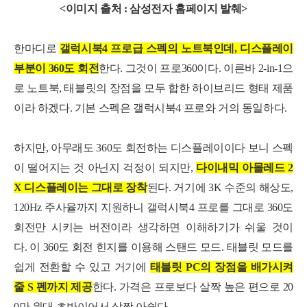
<이미지 출처 : 삼성전자 홈페이지 발췌>
한마디로
갤럭시북4 프로급 스펙의 노트북인데, 디스플레이
부분이 360도 회전
한다. 그것이 프로360이다. 이른바
2-in-1으
로 노트북, 태블릿의 장점을 모두 합한 하이브리드 형태 제품
이라 하겠다. 기본 스펙은
갤럭시북4 프로와 거의 동일하다.
하지만, 아무래도 360도 회전하는 디스플레이이다 보니 스펙
이 떨어지는 것 아닌지 걱정이 되지만,
다이내믹 아몰레드 2
X 디스플레이는 그대로 장착
된다. 거기에 3K 수준의 해상도,
120Hz 주사율까지 지원하니 갤럭시북4 프로를 그대로 360도
회전만 시키는 버전이라 생각하면 이해하기가 쉬울 것이
다.
이 360도 회전 힌지를 이용해 스탠드 모드. 태블릿 모드를
쉽게 전환할 수 있고
거기에
태블릿 PC의 장점을 배가시켜
줄 S 펜까지 제공
한다.
가격은 프로보다 살짝 높은 편으로 20
0만 원대 초반이어서 살짝 아쉽다.