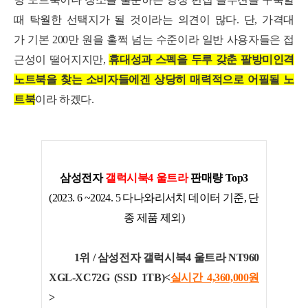
때 탁월한 선택지가 될 것이라는 의견이 많다.
단
,
가
격대
가 기본 200만 원을 훌쩍 넘는 수준이라 일반 사용자들은 접
근성이 떨어지지만,
휴대성과 스펙을 두루 갖춘 팔방미인격
노트북을 찾는 소비자들에겐 상당히 매력적으로 어필될 노
트북
이라 하겠다.
삼성전자
갤럭시북4 울트라
판매량 Top3
(2023. 6 ~2024. 5 다나와리서치 데이터 기준, 단
종 제품 제외)
1위 /
삼성전자 갤럭시북4 울트라 NT960
XGL-XC72G (SSD 1TB)<
실시간 4,360,000
원
>