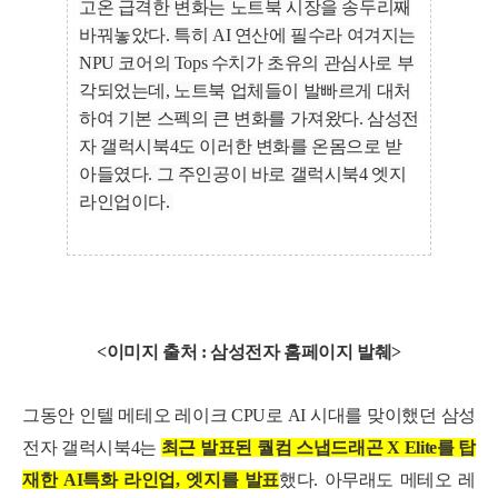
고온 급격한 변화는 노트북 시장을 송두리째
바꿔놓았다. 특히 AI 연산에 필수라 여겨지는
NPU 코어의 Tops 수치가 초유의 관심사로 부
각되었는데, 노트북 업체들이 발빠르게 대처
하여 기본 스펙의 큰 변화를 가져왔다. 삼성전
자 갤럭시북4도 이러한 변화를 온몸으로 받
아들였다. 그 주인공이 바로 갤럭시북4 엣지
라인업이다.
<이미지 출처 : 삼성전자 홈페이지 발췌>
그동안 인텔 메테오 레이크 CPU로 AI 시대를 맞이했던 삼성
전자 갤럭시북4는
최근 발표된 퀄컴 스냅드래곤 X Elite를 탑
재한 AI특화 라인업, 엣지를 발표
했다. 아무래도 메테오 레