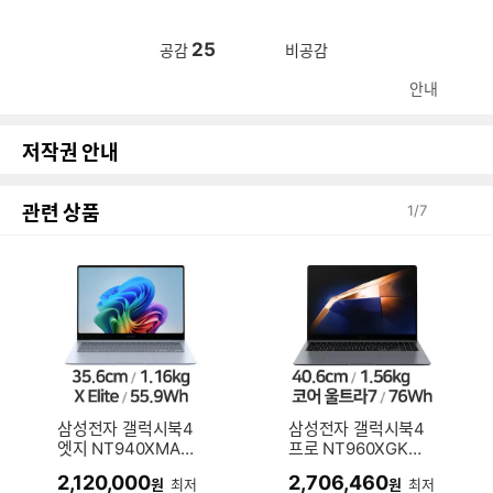
25
공감
비공감
안내
저작권 안내
관련 상품
1
/
7
삼성전자 갤럭시북4
삼성전자 갤럭시북4
엣지 NT940XMA-
프로 NT960XGK-K
K01A (512GB)
71A (SSD 512GB)
2,120,000
2,706,460
원
최저
원
최저