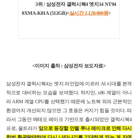
3위 / 삼성전자 갤럭시북4 엣지14 NT94
0XMA-K01A (512GB)<
실시간 2,120,000
원
>
<이미지 출처 : 삼성전자 보도자료>
삼성전자 갤럭시북4는 엣지 라인업에 이르러 AI 시대를 본격
적으로 대비하는 모습을 보여줬다. 하지만, x86 계열이 아니
라 ARM 계열 CPU를 선택했기 때문에 노트북 외의 근본적인
환경까지 개선되지 않으면 그 효용은 커지기 힘들 것이다. 따
라서 그동안 메테오 레이크 기반으로 출시되었던 갤럭시북4
프로, 울트라가
앞
으
로
등
장
할 인텔 루나 레이크로 인해 다시
한번 환골탈태하여 다시 나타나기를 기대하게 되는 게 자연