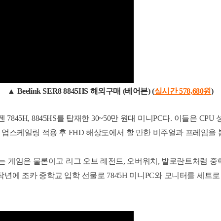
▲
Beelink SER8 8845HS 해외구매 (베어본) (
실시간 578,680
원
)
 7845H, 8845HS를 탑재한 30~50만 원대 미니PC다. 이들은
 업스케일링 적용 후 FHD 해상도에서 할 만한 비주얼과 프레임을 
게임은 물론이고 리그 오브 레전드, 오버워치, 발로란트처럼 중학생 
 작년에 조카 중학교 입학 선물로 7845H 미니PC와 모니터를 세트