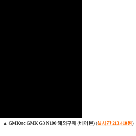
▲
GMKtec GMK G3 N100 해외구매 (베어본) (
실시간 213,410
원
)