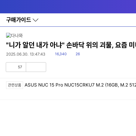
다
메뉴
나
와
홈
구매가이드
바
로
가
기
레
"니가 알던 내가 아냐" 손바닥 위의 괴물, 요즘 
이
어
읽
댓
2025.06.30. 13:47:43
16,340
26
창
음
글
토
57
글
공
비
감
공
감
ASUS NUC 15 Pro NUC15CRKU7 M.2 (16GB, M.2 51
관련상품