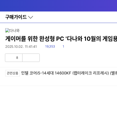
다
메뉴
나
와
홈
구매가이드
바
로
가
기
레
게이머를 위한 완성형 PC '다나와 10월의 게임용
이
어
읽
댓
2025.10.02. 11:41:41
19,353
1
창
음
글
토
8
글
공
비
감
공
감
인텔 코어i5-14세대 14600KF (랩터레이크 리프레시) (밸
관련상품