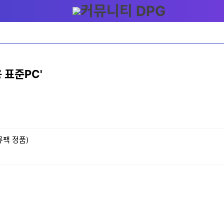
 표준PC'
류팩 정품)