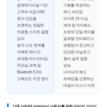
컴퓨테이셔널 기반
기회를 제공하는
고주파 저감 ANC
맥스 라인업
청각 건강을
아이폰 15 이상
보호하는 정밀한
세대 및 아이패드
적응형 스마트 음향
프로와 단일 케이블
감쇠
일체형 인터페이스
동작 소요 한계를
변함없이 정교하고
극복한 30시간
단단한 아날로그
초대형 라이프타임
챔버 설계 음향
무손실 코덱 및
성능
Bluetooth 5.3의
다이내믹 헤드
고해상도 지연 방지
트래킹을 선호하는
데일리 리스너 타겟
기존 1세대(Lightning) 사용자를 위한 바이어 가이드