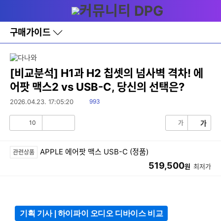
다
메뉴
나
와
홈
구매가이드
바
로
가
기
레
[비교분석] H1과 H2 칩셋의 넘사벽 격차! 에
이
어팟 맥스2 vs USB-C, 당신의 선택은?
어
창
읽
2026.04.23. 17:05:20
993
토
음
글
10
가
가
공
비
감
공
감
APPLE 에어팟 맥스 USB-C (정품)
관련상품
519,500
원
최저가
기획 기사 | 하이파이 오디오 디바이스 비교