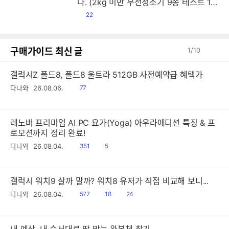
다. (2kg 미만 무선청소기 9종 테스트 1
편)
댓
22
글
구매가이드 최신 글
1
/
10
갤럭시Z 폴드8, 폴드8 울트라 512GB 사전예약급 혜택가
읽
다나와
26.08.06.
77
음
레노버 프리미엄 AI PC 요가(Yoga) 아우라에디션 특징 & 프
로모션까지 정리 완료!
읽
공
다나와
26.08.04.
351
5
음
감
갤럭시 워치9 살까 말까? 워치8 유저가 직접 비교해 보니...
읽
공
댓
다나와
26.08.04.
577
18
24
음
감
글
내 예산, 내 순서대로 딱 맞는 완본체 찾기