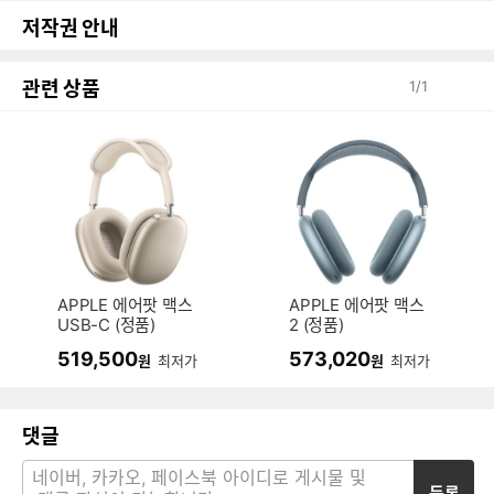
저작권 안내
관련 상품
1
/
1
APPLE 에어팟 맥스
APPLE 에어팟 맥스
USB-C (정품)
2 (정품)
519,500
573,020
원
최저가
원
최저가
댓글
등록