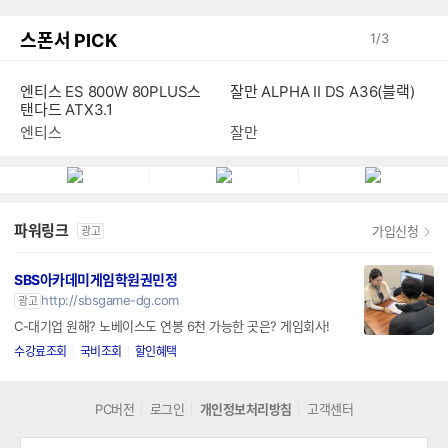
스폰서 PICK
1
/
3
잘만 ALPHA II DS A36(블랙)
엔티스 ES 800W 80PLUS스
탠다드 ATX3.1
잘만
엔티스
파워링크
가입신청
광고
SBS아카데미게임학원권민정
http://sbsgame-dg.com
광고
C-대기업 원해? 노베이스도 연봉 6천 가능한 곳은? 게임회사!
수강료조회
국비조회
할인혜택
PC버전
로그인
개인정보처리방침
고객센터