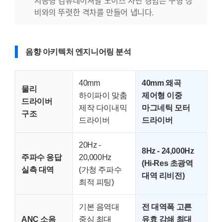
지능형 컴퓨테이셔널 노이즈 차단 경험은 구형 장
비와의 뚜렷한 격차를 만들어 냅니다.
음향 아키텍처 엔지니어링 분석
40mm
40mm 왜곡
물리
하이파이 맞춤
제어형 이중
드라이버
제작 다이내믹
마그네틱 모터
구조
드라이버
드라이버
20Hz -
8Hz - 24,000Hz
주파수 응답
20,000Hz
(Hi-Res 초광역
실측 대역
(가청 주파수
대역 리비전)
최적 피팅)
기본 음역대
전 대역폭 고른
ANC 소음
중심 최대
유효 감쇄 최대