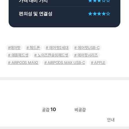
가격 대비 가치
★★★☆☆
편의성 및 연결성
★★★★☆
에어팟
헤드폰
에어팟2세대
에어팟USB-C
애플헤드셋
노이즈캔슬링헤드셋
에어팟시리즈
AIRPODS MAX2
AIRPODS MAX USB-C
APPLE
10
공감
비공감
안내