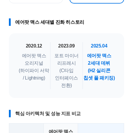
에어팟 맥스 세대별 진화 히스토리
2020.12
2023.09
2025.04
에어팟 맥스
포트 마이너
에어팟 맥스
오리지널
리프레시
2세대 데뷔
(하이파이 서막
(C타입
(H2 실리콘
/ Lightning)
인터페이스
칩셋 풀 패키징)
전환)
핵심 아키텍처 및 성능 지표 비교
에어팟 맥스