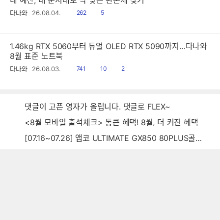
읽
공
다나와
26.08.04.
262
5
음
감
1.46kg RTX 5060부터 듀얼 OLED RTX 5090까지…다나와
8월 표준 노트북
읽
공
댓
다나와
26.08.03.
741
10
2
음
감
글
댓글이 고픈 영자가 올립니다. 댓글로 FLEX~
<8월 모바일 출석체크> 통큰 혜택! 8월, 더 커진 혜택
[07.16~07.26] 앱코 ULTIMATE GX850 80PLUS골드 풀모듈러 ATX3.0 블랙