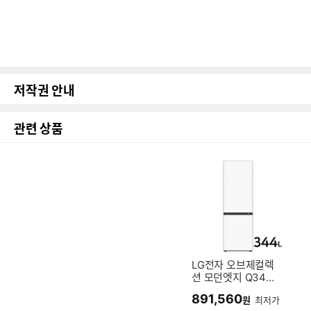
저작권 안내
관련 상품
LG전자 오브제컬렉
션 모던엣지 Q343
MHHF33 (전국무
891,560
원
최저가
료)