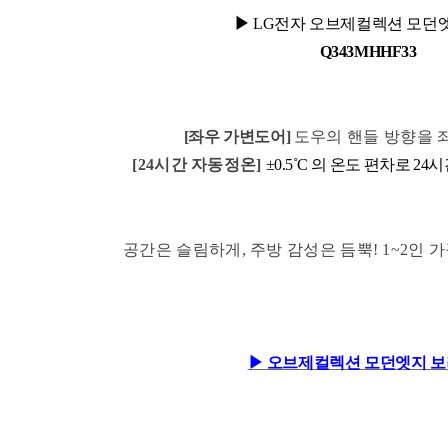
▶
LG전자 오브제컬렉션 모던엣지
Q343MHHF33
[좌우 가변도어
]
도우의 핸들 방향을 
[24시간 자동정온]
±0.5
˚C 의 온도 편차로 24시
공간은 슬림하게, 주방 감성은 듬뿍! 1~2인
▶ 오브제컬렉션 모던엣지 