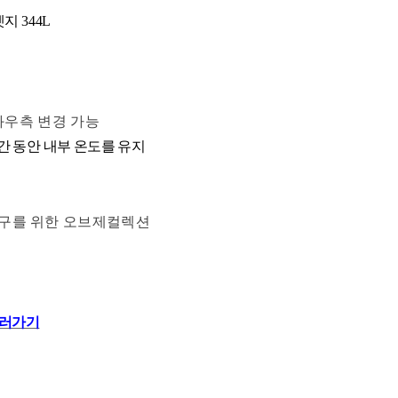
 344
L
좌우측 변경 가능
간 동
안 내부 온
도를 유지
 가구를 위한 오브제컬렉션
보러가기