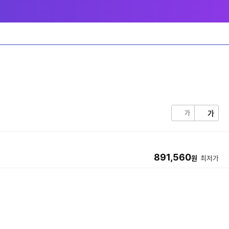
가
가
891,560
원
최저가