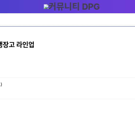
냉장고 라인업
)