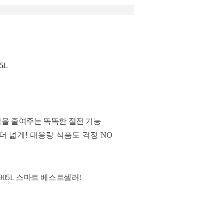
05L
력을 줄여주는 똑똑한 절전 기능
더 넓게! 대용량 식품도 걱정 NO
905L 스마트 베스트셀러!