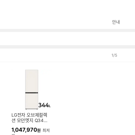
안내
1
/
5
LG전자 오브제컬렉
션 모던엣지 Q343
MEEF53 (전국무
1,047,970
원
최저
료)