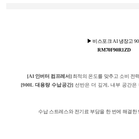
▶
비스포크 AI 냉장고
9
RM70F90R1ZD
[AI 인버터 컴프레서
]
최적의 온도를 맞추고 소비 전
[900L 대용량 수납공간]
선반은 더 깊게, 내부 공간은 
수납 스트레스와 전기료 부담을 한 번에 해결한 