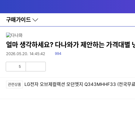
다
메뉴
나
와
홈
구매가이드
바
로
가
기
레
얼마 생각하세요? 다나와가 제안하는 가격대별 
이
어
읽
2026.05.20. 14:45:42
994
창
음
토
5
글
공
비
감
공
감
LG전자 오브제컬렉션 모던엣지 Q343MHHF33 (전국무료
관련상품