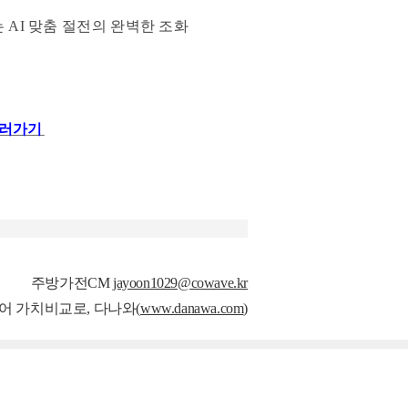
AI 맞춤 절전의 완벽한 조화
사러가기
주방가전CM
jayoon1029@cowave.kr
넘어 가치비교로, 다나와(
www.danawa.com
)