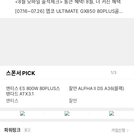
<8월 모바일 출석체크> 통큰 혜택! 8월, 더 커진 혜택
[07.16~07.26] 앱코 ULTIMATE GX850 80PLUS골드 풀모듈러 ATX3.0 블랙
스폰서 PICK
1
/
3
엔티스 ES 800W 80PLUS스
잘만 ALPHA II DS A36(블랙)
탠다드 ATX3.1
엔티스
잘만
파워링크
가입신청
광고