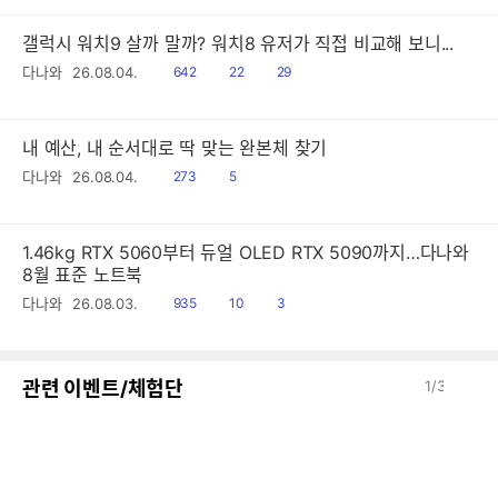
갤럭시 워치9 살까 말까? 워치8 유저가 직접 비교해 보니...
읽
공
댓
다나와
26.08.04.
642
22
29
음
감
글
내 예산, 내 순서대로 딱 맞는 완본체 찾기
읽
공
다나와
26.08.04.
273
5
음
감
1.46kg RTX 5060부터 듀얼 OLED RTX 5090까지…다나와
8월 표준 노트북
읽
공
댓
다나와
26.08.03.
935
10
3
음
감
글
이
다
관련 이벤트/체험단
1
/
3
전
음