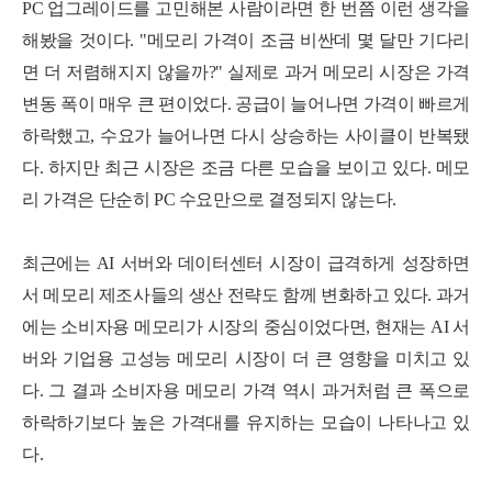
PC 업그레이드를 고민해본 사람이라면 한 번쯤 이런 생각을
해봤을 것이다.
"
메
모
리
가
격
이
조
금
비
싼
데
몇
달
만
기
다
리
면
더
저
렴
해
지
지
않
을
까
?
"
실
제
로 과거 메모리 시장은 가격
변동 폭이 매우 큰 편이었다. 공급이 늘어나면 가격이 빠르게
하락했고,
수요가 늘어나면 다시 상승하는 사이클이 반복됐
다.
하지만 최근 시장은 조금 다른 모습을 보이고 있다.
메
모
리 가격은 단순히 PC 수요만으로 결정되지 않는다.
최근에는 AI 서버와 데이터센터 시장이 급격하게
성장하면
서 메모리 제조사들의 생산 전략도
함께 변화하고 있다.
과거
에는 소비자용 메모리가 시장의 중심이었다면,
현
재
는
A
I
서
버
와
기
업
용
고
성
능
메모리 시장이 더 큰 영향을 미치고 있
다.
그
결
과
소
비
자
용
메
모
리
가
격
역시 과거처럼 큰 폭으로
하락하기
보다
높
은
가
격
대
를
유
지
하
는
모
습
이
나
타나고 있
다.