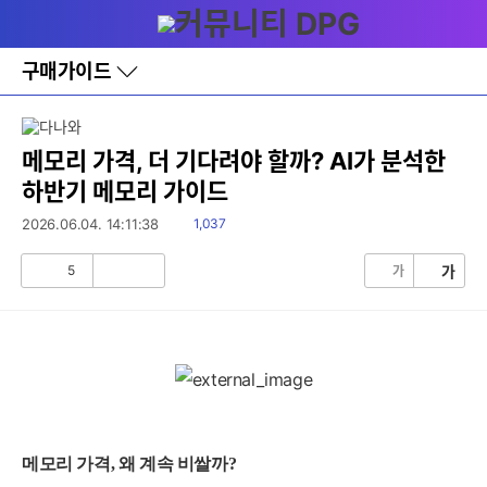
다
메뉴
나
와
홈
구매가이드
바
로
가
기
레
메모리 가격, 더 기다려야 할까? AI가 분석한
이
하반기 메모리 가이드
어
창
읽
2026.06.04. 14:11:38
1,037
토
음
글
5
가
가
공
비
감
공
감
메모리 가격, 왜 계속 비쌀까?