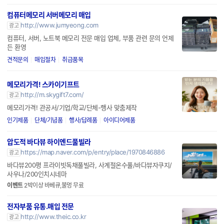
컴퓨터메모리 서버메모리 매입
http://www.jumyeong.com
광고
컴퓨터, 서버, 노트북 메모리 전문 매입 업체, 부품 관련 문의 언제
든 환영
견적문의
매입절차
취급품목
메모리가격! 스카이기프트
http://m.skygift7.com/
광고
메모리가격! 관공서/기업/학교/단체-행사 맞춤제작
인기제품
단체/기념품
행사/답례품
아이디어제품
압도적 바다뷰 하이엔드풀빌라
https://map.naver.com/p/entry/place/1970846886
광고
바다뷰200평 프라이빗독채풀빌라, 사계절온수풀/바다뷰자쿠지/
사우나/200인치시네마
이벤트
2박이상 바베큐,불멍 무료
전자부품 유통.매입 전문
http://www.theic.co.kr
광고