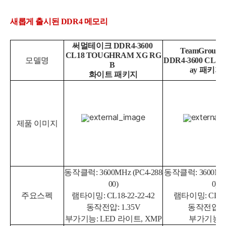
새롭게 출시된 DDR4 메모리
써멀테이크 DDR4-3600
TeamGroup T
CL18 TOUGHRAM XG RG
모델명
DDR4-3600 CL18 
B
ay 패키지
화이트 패키지
제품 이미지
동작클럭: 3600MHz (PC4-288
동작클럭: 3600MHz 
00)
0)
주요스펙
램타이밍: CL
18-22-22-42
램타이밍
: CL18
동작전압
: 1.35V
동작전압: 1
부가기능: LED 라이트, XMP
부가기능: 