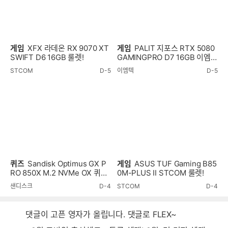
게임
XFX 라데온 RX 9070 XT
게임
PALIT 지포스 RTX 5080
SWIFT D6 16GB 룰렛!
GAMINGPRO D7 16GB 이엠텍
룰렛!
STCOM
D-5
이엠텍
D-5
퀴즈
Sandisk Optimus GX P
게임
ASUS TUF Gaming B85
RO 850X M.2 NVMe OX 퀴즈
0M-PLUS II STCOM 룰렛!
이벤트!
샌디스크
D-4
STCOM
D-4
댓글이 고픈 영자가 올립니다. 댓글로 FLEX~