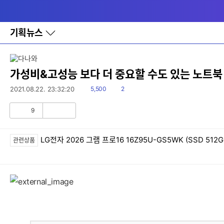
다
메뉴
나
와
홈
기획뉴스
바
로
가
기
레
가성비&고성능 보다 더 중요할 수도 있는 노트북
이
어
읽
댓
2021.08.22. 23:32:20
5,500
2
창
음
글
토
9
글
공
비
감
공
감
LG전자 2026 그램 프로16 16Z95U-GS5WK (SSD 512G
관련상품