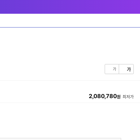
가
가
2,080,780
원
최저가