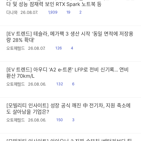
다 및 성능 잠재력 보인 RTX Spark 노트북 등
읽
공
댓
다나와
26.08.07.
1,939
19
2
음
감
글
[EV 트렌드] 테슬라, 메가팩 3 생산 시작 '동일 면적에 저장용
량 28% 확대'
읽
공
오토헤럴드
26.08.07.
126
4
음
감
[EV 트렌드] 아우디 'A2 e-트론' LFP로 전비 신기록... 연비
환산 70km/L
읽
공
오토헤럴드
26.08.06.
132
6
음
감
[모빌리티 인사이트] 성장 공식 깨진 中 전기차, 지원 축소에
도 살아남을 기업은?
읽
공
오토헤럴드
26.08.06.
150
3
음
감