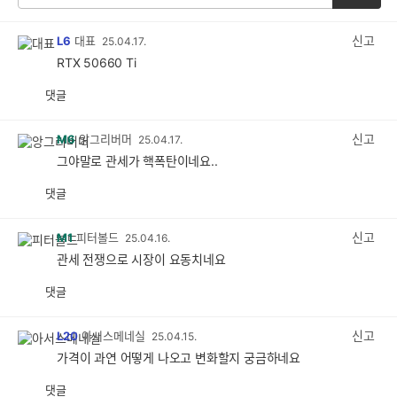
신고
L6
대표
25.04.17.
RTX 50660 Ti
댓글
공
비
감
공
감
신고
M6
앙그리버머
25.04.17.
그야말로 관세가 핵폭탄이네요..
댓글
공
비
감
공
감
신고
M1
피터볼드
25.04.16.
관세 전쟁으로 시장이 요동치네요
댓글
공
비
감
공
감
신고
L20
아서스메네실
25.04.15.
가격이 과연 어떻게 나오고 변화할지 궁금하네요
댓글
공
비