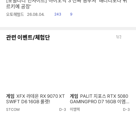
[모빌리티 인사이트] 아이오닉 3 진짜 승부처 '배터리보다 튀
르키예 공장'
읽
공
오토헤럴드
26.08.04.
243
9
음
감
이
다
관련 이벤트/체험단
1
/
3
전
음
게임
XFX 라데온 RX 9070 XT
게임
PALIT 지포스 RTX 5080
SWIFT D6 16GB 룰렛!
GAMINGPRO D7 16GB 이엠텍
룰렛!
STCOM
D-3
이엠텍
D-3