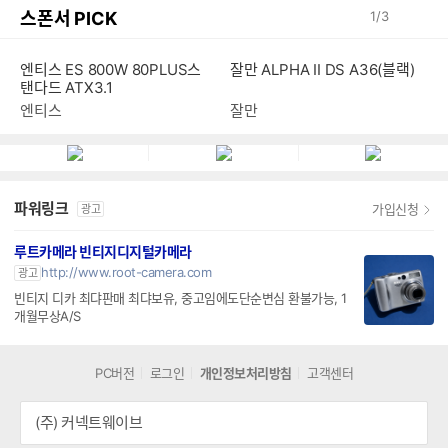
스폰서 PICK
1
/
3
엔티스 ES 800W 80PLUS스
잘만 ALPHA II DS A36(블랙)
탠다드 ATX3.1
엔티스
잘만
파워링크
가입신청
광고
루트카메라 빈티지디지털카메라
http://www.root-camera.com
광고
빈티지 디카 최댜판매 최댜보유, 중고임에도단순변심 환불가능, 1
개월무상A/S
PC버전
로그인
개인정보처리방침
고객센터
(주) 커넥트웨이브