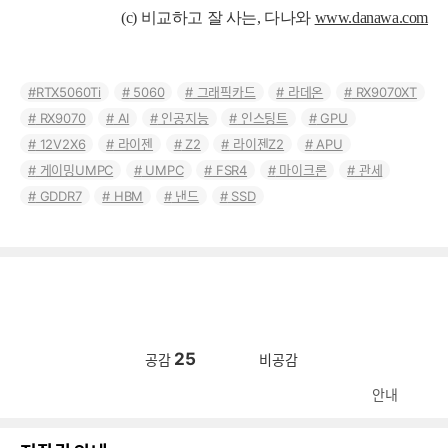
(c) 비교하고 잘 사는, 다나와
www.danawa.com
RTX5060Ti
5060
그래픽카드
라데온
RX9070XT
RX9070
AI
인공지능
인스팅트
GPU
12V2X6
라이젠
Z2
라이젠Z2
APU
게이밍UMPC
UMPC
FSR4
마이크론
관세
GDDR7
HBM
낸드
SSD
25
공감
비공감
안내