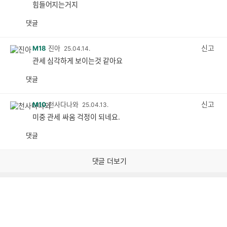
힘들어지는거지
댓글
공
비
감
공
감
신고
M18
진아
25.04.14.
관세 심각하게 보이는것 같아요
댓글
공
비
감
공
감
신고
M10
천사다나와
25.04.13.
미중 관세 싸움 걱정이 되네요.
댓글
공
비
감
공
감
댓글 더보기