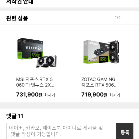
저작권 안내
관련 상품
1
/
2
MSI 지포스 RTX 5
ZOTAC GAMING
060 Ti 벤투스 2X
지포스 RTX 5060
OC 플러스 D7 8GB
Ti Twin Edge OC
731,900
719,900
원
최저가
원
최저가
D7 8GB
댓글
11
등록