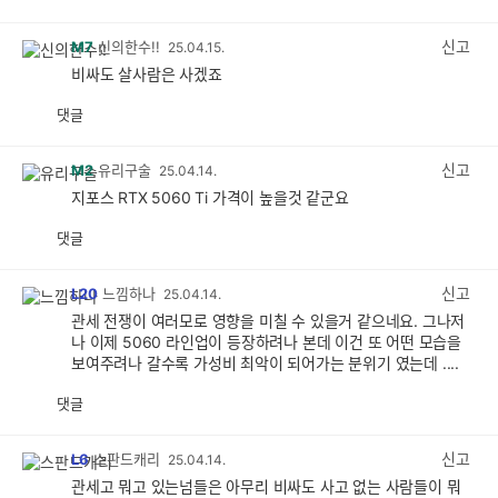
감
공
감
신고
M7
신의한수!!
25.04.15.
비싸도 살사람은 사겠죠
댓글
공
비
감
공
감
신고
M2
유리구술
25.04.14.
지포스 RTX 5060 Ti 가격이 높을것 같군요
댓글
공
비
감
공
감
신고
L20
느낌하나
25.04.14.
관세 전쟁이 여러모로 영향을 미칠 수 있을거 같으네요. 그나저
나 이제 5060 라인업이 등장하려나 본데 이건 또 어떤 모습을
보여주려나 갈수록 가성비 최악이 되어가는 분위기 였는데 ....
댓글
공
비
감
공
감
신고
L6
스판드캐리
25.04.14.
관세고 뭐고 있는넘들은 아무리 비싸도 사고 없는 사람들이 뭐