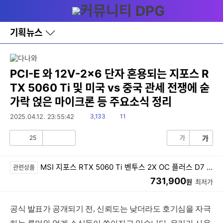
다
메뉴
나
와
홈
기획뉴스
바
로
가
기
레
PCI-E 와 12V-2x6 단자 혼용되는 지포스 R
이
TX 5060 Ti 및 미국 vs 중국 관세 전쟁에 숟
어
창
가락 얹은 마이크론 등 주요소식 정리
토
글
읽
댓
2025.04.12. 23:55:42
3,133
11
음
글
25
가
가
공
비
감
공
감
MSI 지포스 RTX 5060 Ti 벤투스 2X OC 플러스 D7 8GB
관련상품
731,900
원
최저가
공식 발표가 공개되기 전, 신뢰도는 낮더라도 호기심을 자극