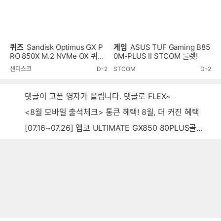
퀴즈
Sandisk Optimus GX P
게임
ASUS TUF Gaming B85
RO 850X M.2 NVMe OX 퀴즈
0M-PLUS II STCOM 룰렛!
이벤트!
샌디스크
D-2
STCOM
D-2
댓글이 고픈 영자가 올립니다. 댓글로 FLEX~
<8월 모바일 출석체크> 통큰 혜택! 8월, 더 커진 혜택
[07.16~07.26] 앱코 ULTIMATE GX850 80PLUS골드 풀모듈러 ATX3.0 블랙