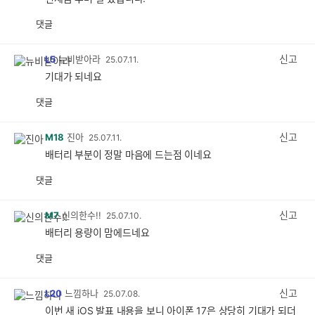
댓글
공
비
감
공
감
신고
L5
뉴비받아라
25.07.11.
기대가 되네요
댓글
공
비
감
공
감
신고
M18
진아
25.07.11.
배터리 부분이 정말 마음에 드는점 이네요
댓글
공
비
감
공
감
신고
M7
신의한수!!
25.07.10.
배터리 용량이 맘에드네요
댓글
공
비
감
공
감
신고
L20
느낌하나
25.07.08.
이번 새 iOS 발표 내용을 보니 아이폰 17은 상당히 기대가 되더