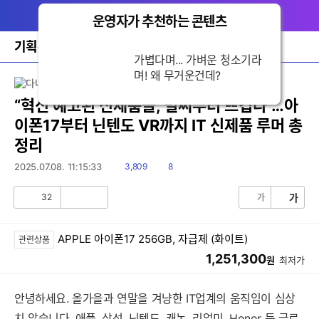
다
메뉴
나
운영자가 추천하는 콘텐츠
닫
와
기
홈
기획뉴스
바
가볍다며... 가벼운 청소기라
로
며! 왜 무거운건데?
가
기
레
“혁신 예고된 신제품들, 벌써부터 뜨겁다”…아
이
이폰17부터 닌텐도 VR까지 IT 신제품 루머 총
어
창
정리
토
글
읽
댓
2025.07.08. 11:15:33
3,809
8
음
글
32
가
가
공
비
감
공
감
APPLE 아이폰17 256GB, 자급제 (화이트)
관련상품
1,251,300
원
최저가
안녕하세요. 올가을과 연말을 겨냥한 IT업계의 움직임이 심상
치 않습니다. 애플, 삼성, 닌텐도, 캐논, 리얼미, Honor 등 글로