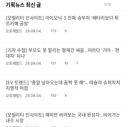
기획뉴스 최신 글
1
/
10
[모빌리티 인사이트] 아이오닉 3 진짜 승부처 '배터리보다 튀
르키예 공장'
읽
공
오토헤럴드
26.08.04.
172
9
음
감
[기자 수첩] 부모도 못 말리는 형제간 싸움...이러다 '기아ㆍ현
대차' 되나
읽
공
댓
오토헤럴드
26.08.04.
151
10
1
음
감
글
[EV 트렌드] "총알 날아오는데 꼼짝 못 해"... 테슬라 슈퍼차저
치명적 허점
읽
공
오토헤럴드
26.08.04.
162
9
음
감
[모빌리티 인사이트] 해외만 바라보는 국내 완성차…비어가는
내수 시장