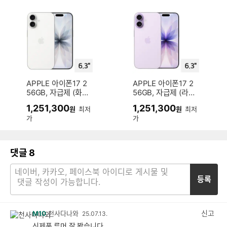
APPLE 아이폰17 2
APPLE 아이폰17 2
56GB, 자급제 (화이
56GB, 자급제 (라벤
트)
더)
1,251,300
1,251,300
원
최저
원
최저
가
가
댓글
8
등록
신고
M10
천사다나와
25.07.13.
신제품 루머 잘 봤습니다.