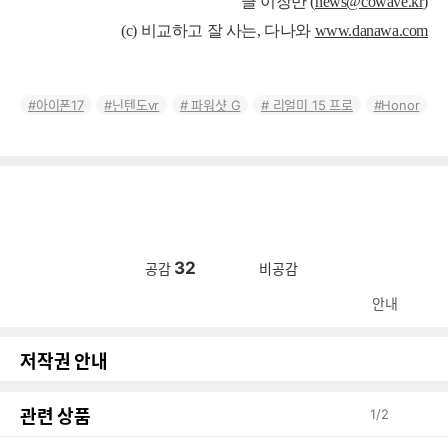
글 이장만 (
news@cowave.kr
)
(c) 비교하고 잘 사는, 다나와
www.danawa.com
아이폰17
닌텐도vr
파워샷 G
리얼미 15 프로
Honor
32
공감
비공감
안내
저작권 안내
관련 상품
1
/
2