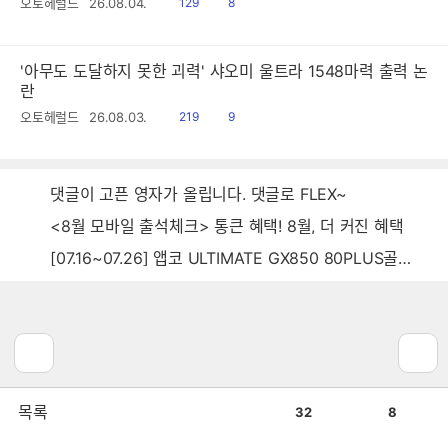
읽
공
오토헤럴드
26.08.04.
129
8
음
감
'아무도 도달하지 못한 괴력' 샤오미 울트라 1548마력 출력 논
란
읽
공
오토헤럴드
26.08.03.
219
9
음
감
댓글이 고픈 영자가 올립니다. 댓글로 FLEX~
<8월 모바일 출석체크> 통큰 혜택! 8월, 더 커진 혜택
[07.16~07.26] 앱코 ULTIMATE GX850 80PLUS골드 풀모듈러 ATX3.0 블랙
공
비
목록
32
8
감
공
감