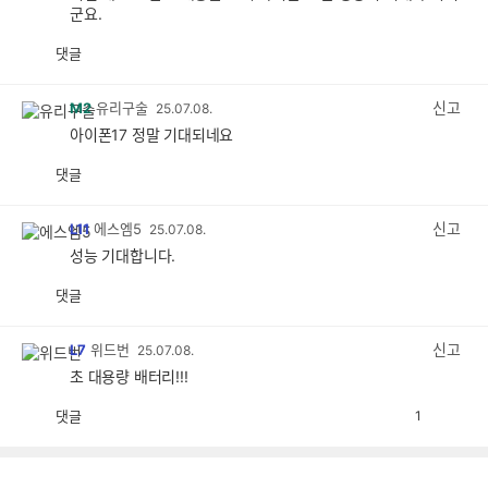
군요.
댓글
공
비
감
공
감
신고
M2
유리구술
25.07.08.
아이폰17 정말 기대되네요
댓글
공
비
감
공
감
신고
L11
에스엠5
25.07.08.
성능 기대합니다.
댓글
공
비
감
공
감
신고
L7
위드번
25.07.08.
초 대용량 배터리!!!
댓글
1
공
비
감
공
감