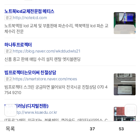
노트북lcd교체전문점 메티스
http://notelcd.com
광고
노트북액정 lcd 교체 및 부품판매 파손수리, 맥북액정 lcd 파손 교
체수리 전문
하나투프로젝터
https://blog.naver.com/wkddudwls21
광고
신품 중고 판매 매입 수리 설치 렌탈 엣지블랜딩
빔프로젝터는모이써 친절상담
https://smartstore.naver.com/moes
광고
빔프로젝터 스크린 궁금하면 물어보자 전국시공 친절상담 070 4
754 9210
KSA 이러닝(디지털전환)
http://www.ksaedu.or.kr
광고
IT프로그래밍, 인공지능, 블록체인, 클라우드, 데이터사이언스, C
hat GPT
공
비
목록
37
53
감
공
감
AI 사이버보안,XDR