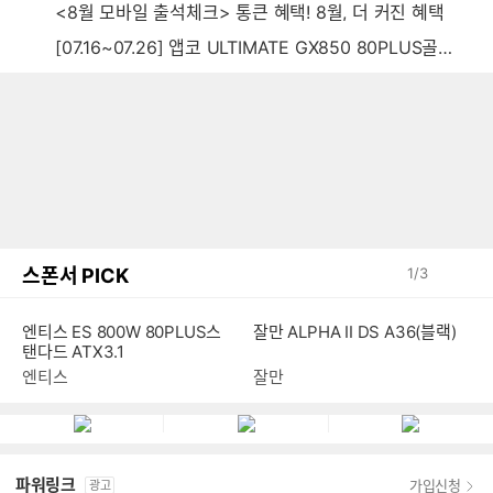
<8월 모바일 출석체크> 통큰 혜택! 8월, 더 커진 혜택
[07.16~07.26] 앱코 ULTIMATE GX850 80PLUS골드 풀모듈러 ATX3.0 블랙
스폰서 PICK
1
/
3
엔티스 ES 800W 80PLUS스
잘만 ALPHA II DS A36(블랙)
탠다드 ATX3.1
엔티스
잘만
파워링크
가입신청
광고