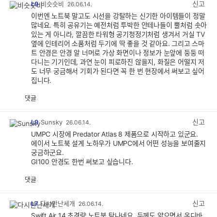
신고
L9
비슷슷비
26.06.14.
이번엔 노트북 말고도 시선을 강탈하는 신기한 아이템들이 정말
많네요. 특히 공유기는 예전처럼 투박한 안테나들이 뿔처럼 솟아
있는 게 아니라, 깔끔한 타워형 공기청정기처럼 생겨서 거실 TV
옆에 인테리어 소품처럼 두기에 딱 좋을 것 같아요. 그리고 스마
트 안경은 안경 알 너머로 가상 화면이나 정보가 눈앞에 둥둥 떠
다니는 기기인데, 과연 눈이 피로하진 않을지, 화질은 어떨지 저
도 너무 궁금해서 기회가 된다면 꼭 한 번 현장에서 써보고 싶어
집니다.
댓글
공
비
감
공
감
신고
L9
Sunsky
26.06.14.
UMPC 시장에 Predator Atlas 8 제품으로 시작하고 있군요.
에이서 노트북 설계 노하우가 UMPC에서 어떤 성능을 보여줄지
궁금하군요.
GI100 안경도 한번 써보고 싶습니다.
댓글
공
비
감
공
감
신고
L7
다시만난세개
26.06.14.
Swift Air 14 초경량 노트북 탐나네요. 두께도 얇으면서 온디바