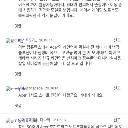
이스AI 까지 활용가능하다니, 휴대가 편리해서 출장이나 이동 중
에 사용하기 적합한 모델로 보입니다. 에이서 게이밍 노트북도
빠릿빠릿한게 역시 눈길이 가네요.
댓글
공
비
감
공
감
신고
L17
꿈도리_
26.06.14.
이번 컴퓨텍스에서 Acer의 라인업이 확실히 전 세대 대비 냉각
솔루션이나 전성비 쪽으로 고민을 많이 한 게 보이네요. 특히 프
레데터 시리즈 신규 라인업은 벤치마크 점수뿐만 아니라 실사용
발열 제어값이 궁금해집니다. 잘 보고 갑니다!
댓글
공
비
감
공
감
신고
L14
intospace
26.06.14.
Acer에서도 스마트 안경이 나왔군요. 기대가 되네요.
댓글
공
비
감
공
감
신고
L12
동고동락 다나와
26.06.13.
창립 50주년 Acer 축하드리고 노트북제품외에 AI관련 사업에도