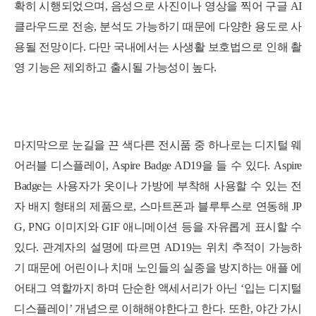
확히 시행되었으며, 음성으로 사진이나 영상을 찍어 구글 AI
클라우드로 전송, 분석도 가능하기 때문에 다양한 용도로 사
용될 전망이다. 다만 국내에서는 사생활 보호법으로 인해 촬
영 기능은 제외하고 출시될 가능성이 높다.
마지막으로 눈길을 끈 색다른 전시품 중 하나로는 디지털 웨
어러블 디스플레이,
Aspire Badge AD19을 들 수 있다.
Aspire
Badge는 사용자가 옷이나 가방에 부착해 사용할 수 있는 전
자 배지 형태의 제품으로, 스마트폰과 블루투스로 연동해 JP
G, PNG 이미지와 GIF 애니메이션 등을 자유롭게 표시할 수
있다.
관계자의 설명에 따르면 AD19는 위치 추적이 가능하
기 때문에 어린이나 치매 노인들의 실종을 방지하는 애플 에
어태그 역할까지 하며
단
순
한
액
세
서
리
가
아
닌
‘
입
는
디
지
털
디
스
플
레
이
’ 개념으로 이해해야한다고 한다. 또한,
야
간
가
시