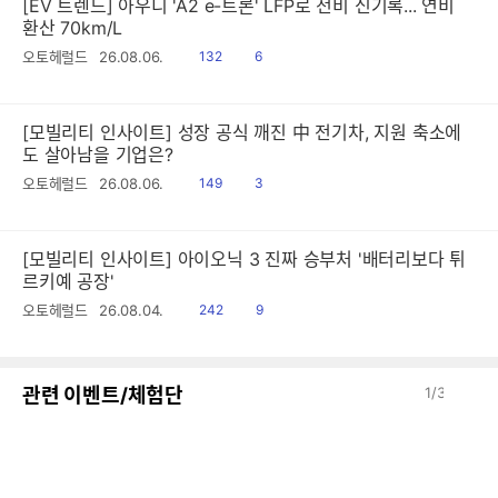
[EV 트렌드] 아우디 'A2 e-트론' LFP로 전비 신기록... 연비
환산 70km/L
읽
공
오토헤럴드
26.08.06.
132
6
음
감
[모빌리티 인사이트] 성장 공식 깨진 中 전기차, 지원 축소에
도 살아남을 기업은?
읽
공
오토헤럴드
26.08.06.
149
3
음
감
[모빌리티 인사이트] 아이오닉 3 진짜 승부처 '배터리보다 튀
르키예 공장'
읽
공
오토헤럴드
26.08.04.
242
9
음
감
이
다
관련 이벤트/체험단
1
/
3
전
음