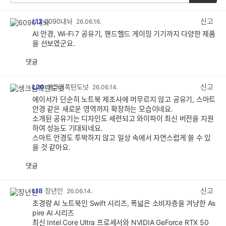
신고
L12
6090내놔
26.06.16.
AI 안경, Wi-Fi 7 공유기, 핸드헬드 게이밍 기기까지 다양한 제품
을 선보였군요.
댓글
공
비
감
공
감
신고
L20
생크림폭탄도넛
26.06.14.
에이서가 단순히 노트북 제조사에 머무르지 않고 공유기, 스마트
안경 같은 새로운 영역까지 확장하는 모습이네요.
소개된 공유기는 디자인도 세련되고 와이파이 최신 버전을 지원
하여 성능도 기대되네요.
스마트 안경도 투박하지 않고 일상 속에서 자연스럽게 쓸 수 있
을 것 같아요.
댓글
공
비
감
공
감
신고
L18
장년인
26.06.14.
초경량 AI 노트북인 Swift 시리즈, 폭넓은 소비자층을 겨냥한 As
pire AI 시리즈
최신 Intel Core Ultra 프로세서와 NVIDIA GeForce RTX 50