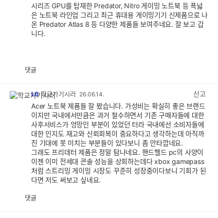
시리즈 GPU를 탑재한 Predator, Nitro 게이밍 노트북 등 폭넓
은 노트북 라인업 그리고 최근 휴대용 게이밍기기 신제품으로 나
온 Predator Atlas 8 등 다양한 제품들 보여주네요. 잘 보고 갑
니다.
댓글
공
비
감
공
감
신고
L6
학교가기시러
26.06.14.
Acer 노트북 제품들 잘 봤습니다. 가성비는 확실히 좋은 브랜드
이지만 국내에서만큼은 과거 철수하면서 기존 구매자들에 대한
사후서비스가 엉망인 부분이 있었던 터라 국내에선 소비자들에
대한 인지도 재고와 신뢰회복이 중요하다고 생각하는데 아직까
진 기대에 못 미치는 부분들이 있다보니 좀 안타깝네요.
그래도 프리데터 제품은 정말 탐나네요. 핸드헬드 pc의 사양이
이젠 이미 전세대 콘솔 성능을 상회하는데다 xbox gamepass
처럼 스트리밍 게이밍 시장도 꾸준히 성장중이다보니 기회가 된
다면 저도 써보고 싶네요.
댓글
공
비
감
공
감