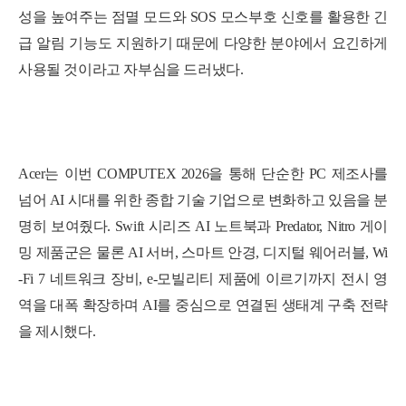
성
을
높
여
주
는
점
멸
모
드
와
S
O
S
모
스
부
호
신
호
를
활
용
한
긴
급
알
림
기
능
도
지
원하기 때문에 다양한 분야에서 요긴하게
사용될 것이라고 자부심을 드러냈다.
Acer는 이번 COMPUTEX 2026을 통해 단순한 PC 제조사를
넘어 AI 시대를 위한 종합 기술 기업으로 변화하고 있음을 분
명히 보여줬다. Swift 시리즈 AI 노트북과 Predator, Nitro 게이
밍 제품군은 물론 AI 서버, 스마트 안경, 디지털 웨어러블, Wi
-Fi 7 네트워크 장비, e-모빌리티 제품에 이르기까지 전시 영
역을 대폭 확장하며 AI를 중심으로 연결된 생태계 구축 전략
을 제시했다.