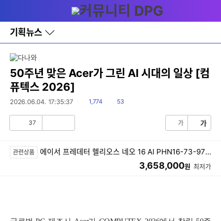
다
메뉴
나
와
홈
기획뉴스
바
로
가
기
레
50주년 맞은 Acer가 그린 AI 시대의 일상 [컴
이
퓨텍스 2026]
어
창
읽
댓
2026.06.04. 17:35:37
1,774
53
토
음
글
글
37
가
가
공
비
감
공
감
에이서 프레데터 헬리오스 네오 16 AI PHN16-73-9797 (SSD 1TB)
관련상품
3,658,000
원
최저가