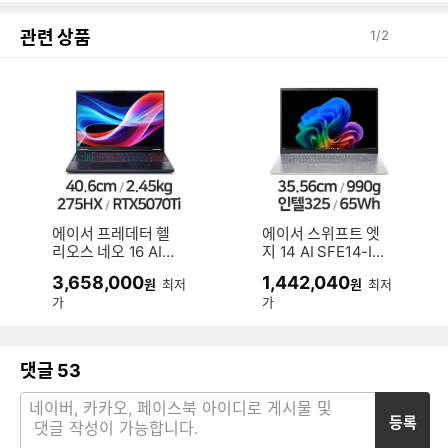
관련 상품
1
/
2
에이서 프레데터 헬
에이서 스위프트 엣
리오스 네오 16 AI P
지 14 AI SFE14-I5
HN16-73-9797 (S
1-55T2 (SSD 512
3,658,000
1,442,040
원
최저
원
최저
SD 1TB)
GB)
가
가
댓글
53
등록