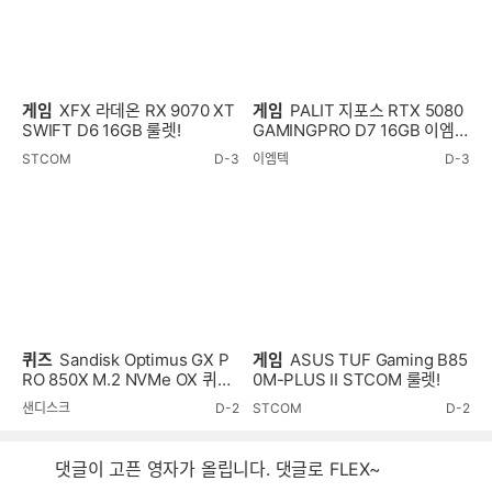
게임
XFX 라데온 RX 9070 XT
게임
PALIT 지포스 RTX 5080
SWIFT D6 16GB 룰렛!
GAMINGPRO D7 16GB 이엠텍
룰렛!
STCOM
D-3
이엠텍
D-3
퀴즈
Sandisk Optimus GX P
게임
ASUS TUF Gaming B85
RO 850X M.2 NVMe OX 퀴즈
0M-PLUS II STCOM 룰렛!
이벤트!
샌디스크
D-2
STCOM
D-2
댓글이 고픈 영자가 올립니다. 댓글로 FLEX~