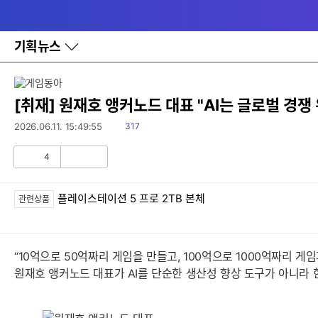
다
메뉴
나
와
홈
기획뉴스
바
로
가
기
레
[취재] 원재호 앵커노드 대표 "AI는 글로벌 경쟁 
이
어
읽
2026.06.11. 15:49:55
317
창
음
토
4
글
공
비
감
공
감
플레이스테이션 5 프로 2TB 본체
관련상품
“10억으로 50억짜리 게임을 만들고, 100억으로 1000억짜리 게
원재호 앵커노드 대표가 AI를 단순한 생산성 향상 도구가 아니라