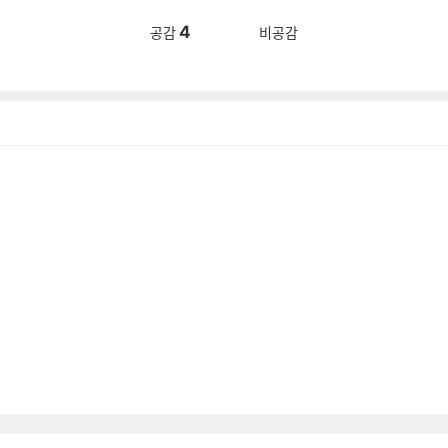
4
공감
비공감