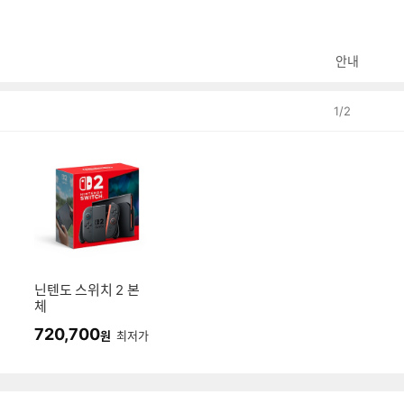
안내
1
/
2
닌텐도 스위치 2 본
체
720,700
원
최저가