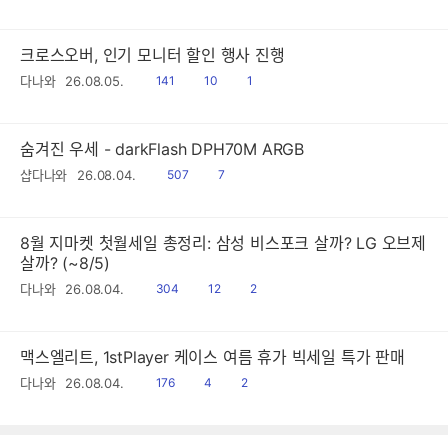
음
감
크로스오버, 인기 모니터 할인 행사 진행
읽
공
댓
다나와
26.08.05.
141
10
1
음
감
글
숨겨진 우세 - darkFlash DPH70M ARGB
읽
공
샵다나와
26.08.04.
507
7
음
감
8월 지마켓 첫월세일 총정리: 삼성 비스포크 살까? LG 오브제
살까? (~8/5)
읽
공
댓
다나와
26.08.04.
304
12
2
음
감
글
맥스엘리트, 1stPlayer 케이스 여름 휴가 빅세일 특가 판매
읽
공
댓
다나와
26.08.04.
176
4
2
음
감
글