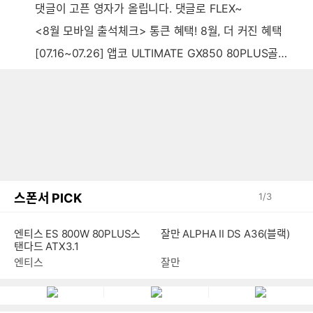
댓글이 고픈 영자가 올립니다. 댓글로 FLEX~
<8월 모바일 출석체크> 통큰 혜택! 8월, 더 커진 혜택
[07.16~07.26] 앱코 ULTIMATE GX850 80PLUS골드 풀모듈러 ATX3.0 블랙
스폰서 PICK
1
/
3
잘만 ALPHA II DS A36(블랙)
엔티스 ES 800W 80PLUS스
탠다드 ATX3.1
잘만
엔티스