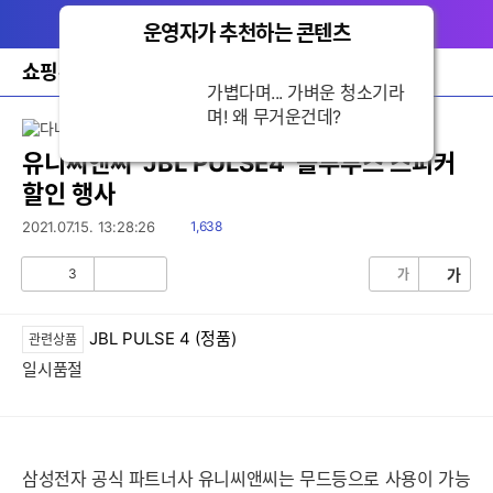
다
메뉴
나
운영자가 추천하는 콘텐츠
닫
와
기
홈
쇼핑뉴스
가볍다며... 가벼운 청소
바
기라며! 왜 무거운건
로
가
데?
기
레
유니씨앤씨 'JBL PULSE4' 블루투스 스피커
이
할인 행사
어
창
읽
2021.07.15. 13:28:26
1,638
토
음
글
3
가
가
공
비
감
공
감
JBL PULSE 4 (정품)
관련상품
일시품절
삼성전자 공식 파트너사 유니씨앤씨는 무드등으로 사용이 가능