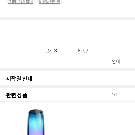
JBL PULSE4
유니씨앤씨
3
공감
비공감
안내
저작권 안내
관련 상품
1
/
1