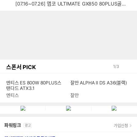
[07.16~07.26] 앱코 ULTIMATE GX850 80PLUS골드 풀모듈러 ATX3.0 블랙
스폰서 PICK
1
/
3
엔티스 ES 800W 80PLUS스
잘만 ALPHA II DS A36(블랙)
탠다드 ATX3.1
엔티스
잘만
파워링크
가입신청
광고