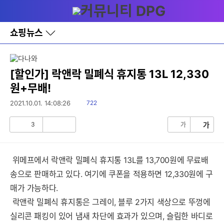
다
메뉴
나
와
홈
쇼핑뉴스
바
로
가
기
레
[할인가] 락앤락 밀폐식 휴지통 13L 12,330
이
원+무배!
어
창
읽
2021.10.01. 14:08:26
722
토
음
글
3
가
가
공
비
감
공
감
위메프에서 락앤락 밀폐식 휴지통 13L를 13,700원에 무료배
송으로 판매하고 있다. 여기에 쿠폰을 적용하면 12,330원에 구
매가 가능하다.
락앤락 밀폐식 휴지통은 그레이, 블루 2가지 색상으로 뚜껑에
실리콘 패킹이 있어 냄새 차단에 효과가 있으며, 슬림한 바디로