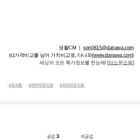
생활CM ｜
son0815@danawa.com
(c)가격비교를 넘어 가치비교로, 다나와(
www.danawa.com
)
세상의 모든 특가정보를 한눈에! [
입소문쇼핑
]
휴지통
락앤락휴지통
원터치휴지통
3
공감
비공감