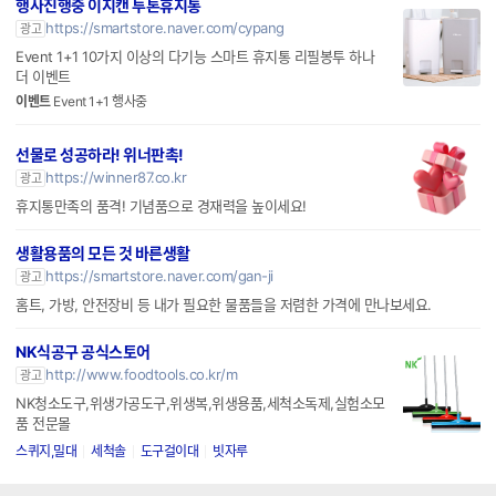
행사진행중 이지캔 투톤휴지통
https://smartstore.naver.com/cypang
광고
Event 1+1 10가지 이상의 다기능 스마트 휴지통 리필봉투 하나
더 이벤트
이벤트
Event 1+1 행사중
선물로 성공하라! 위너판촉!
https://winner87.co.kr
광고
휴지통만족의 품격! 기념품으로 경재력을 높이세요!
생활용품의 모든 것 바른생활
https://smartstore.naver.com/gan-ji
광고
홈트, 가방, 안전장비 등 내가 필요한 물품들을 저렴한 가격에 만나보세요.
NK식공구 공식스토어
http://www.foodtools.co.kr/m
광고
NK청소도구,위생가공도구,위생복,위생용품,세척소독제,실험소모
품 전문몰
스퀴지,밀대
세척솔
도구걸이대
빗자루