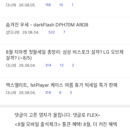
읽
공
댓
다나와
26.08.05.
156
10
1
음
감
글
숨겨진 우세 - darkFlash DPH70M ARGB
읽
공
샵다나와
26.08.04.
532
7
음
감
8월 지마켓 첫월세일 총정리: 삼성 비스포크 살까? LG 오브제
살까? (~8/5)
읽
공
댓
다나와
26.08.04.
314
12
2
음
감
글
맥스엘리트, 1stPlayer 케이스 여름 휴가 빅세일 특가 판매
읽
공
댓
다나와
26.08.04.
219
6
3
음
감
글
댓글이 고픈 영자가 올립니다. 댓글로 FLEX~
<8월 모바일 출석체크> 통큰 혜택! 8월, 더 커진 혜택