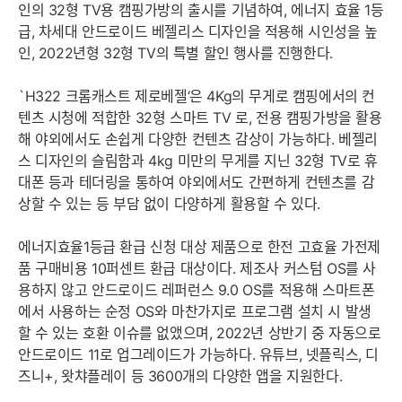
인의 32형 TV용 캠핑가방의 출시를 기념하여, 에너지 효율 1등
급, 차세대 안드로이드 베젤리스 디자인을 적용해 시인성을 높
인, 2022년형 32형 TV의 특별 할인 행사를 진행한다.
`H322 크롬캐스트 제로베젤‘은 4Kg의 무게로 캠핑에서의 컨
텐츠 시청에 적합한 32형 스마트 TV 로, 전용 캠핑가방을 활용
해 야외에서도 손쉽게 다양한 컨텐츠 감상이 가능하다. 베젤리
스 디자인의 슬림함과 4kg 미만의 무게를 지닌 32형 TV로 휴
대폰 등과 테더링을 통하여 야외에서도 간편하게 컨텐츠를 감
상할 수 있는 등 부담 없이 다양하게 활용할 수 있다.
에너지효율1등급 환급 신청 대상 제품으로 한전 고효율 가전제
품 구매비용 10퍼센트 환급 대상이다. 제조사 커스텀 OS를 사
용하지 않고 안드로이드 레퍼런스 9.0 OS를 적용해 스마트폰
에서 사용하는 순정 OS와 마찬가지로 프로그램 설치 시 발생
할 수 있는 호환 이슈를 없앴으며, 2022년 상반기 중 자동으로
안드로이드 11로 업그레이드가 가능하다. 유튜브, 넷플릭스, 디
즈니+, 왓챠플레이 등 3600개의 다양한 앱을 지원한다.