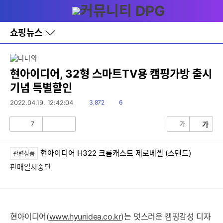
다
메뉴
나
와
홈
쇼핑뉴스
바
로
가
기
레
현아이디어, 32형 스마트TV용 캠핑가방 출시
이
기념 특별할인
어
창
읽
댓
2022.04.19. 12:42:04
3,872
6
토
음
글
글
7
가
가
공
비
감
공
감
현아이디어 H322 크롬캐스트 제로베젤 (스탠드)
관련상품
판매일시중단
현아이디어(
www.hyunidea.co.kr
)는 멋스러운 캠핑감성 디자