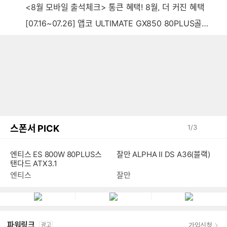
<8월 모바일 출석체크> 통큰 혜택! 8월, 더 커진 혜택
[07.16~07.26] 앱코 ULTIMATE GX850 80PLUS골드 풀모듈러 ATX3.0 블랙
스폰서 PICK
1
/
3
엔티스 ES 800W 80PLUS스
잘만 ALPHA II DS A36(블랙)
탠다드 ATX3.1
엔티스
잘만
파워링크
가입신청
광고