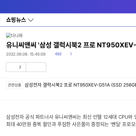
다
메뉴
나
와
홈
쇼핑뉴스
바
로
가
기
레
유니씨앤씨 '삼성 갤럭시북2 프로 NT950XEV-
이
어
읽
댓
2022.06.09. 15:45:09
692
1
창
음
글
토
3
글
공
비
감
공
감
삼성전자 갤럭시북2 프로 NT950XEV-G51A (SSD 256G
관련상품
삼성전자 공식 파트너사 유니씨앤씨는 최신 인텔 12세대 CPU와 
최대 40만원 중복 할인과 푸짐한 사은품이 증정되는 ‘쎈딜’ 프로모