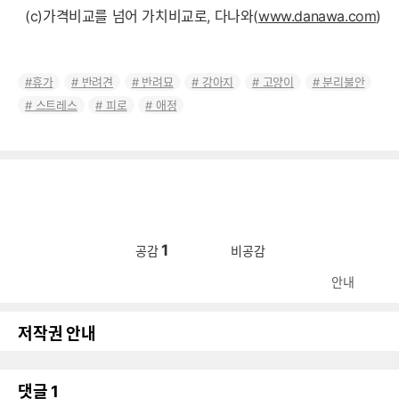
(c)가격비교를 넘어 가치비교로, 다나와(
www.danawa.com
)
휴가
반려견
반려묘
강아지
고양이
분리불안
스트레스
피로
애정
1
공감
비공감
안내
저작권 안내
댓글
1