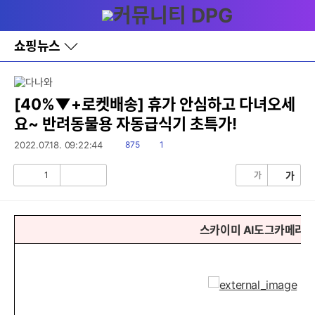
다
메뉴
나
와
홈
쇼핑뉴스
바
로
가
기
레
[40%▼+로켓배송] 휴가 안심하고 다녀오세
이
요~ 반려동물용 자동급식기 초특가!
어
창
읽
댓
2022.07.18. 09:22:44
875
1
토
음
글
글
1
가
가
공
비
감
공
감
스카이미 AI도그카메라