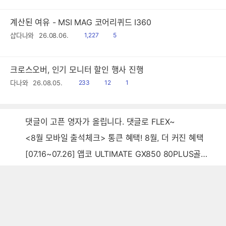
계산된 여유 - MSI MAG 코어리퀴드 I360
읽
공
샵다나와
26.08.06.
1,227
5
음
감
크로스오버, 인기 모니터 할인 행사 진행
읽
공
댓
다나와
26.08.05.
233
12
1
음
감
글
댓글이 고픈 영자가 올립니다. 댓글로 FLEX~
<8월 모바일 출석체크> 통큰 혜택! 8월, 더 커진 혜택
[07.16~07.26] 앱코 ULTIMATE GX850 80PLUS골드 풀모듈러 ATX3.0 블랙