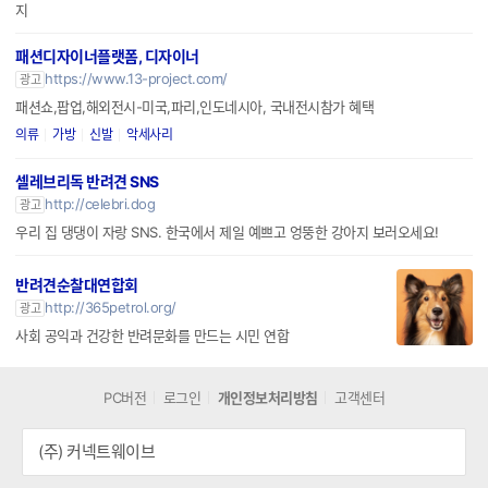
지
패션디자이너플랫폼, 디자이너
https://www.13-project.com/
광고
패션쇼,팝업,해외전시-미국,파리,인도네시아, 국내전시참가 혜택
의류
가방
신발
악세사리
셀레브리독 반려견 SNS
http://celebri.dog
광고
우리 집 댕댕이 자랑 SNS. 한국에서 제일 예쁘고 엉뚱한 강아지 보러오세요!
반려견순찰대연합회
http://365petrol.org/
광고
사회 공익과 건강한 반려문화를 만드는 시민 연합
PC버전
로그인
개인정보처리방침
고객센터
(주) 커넥트웨이브