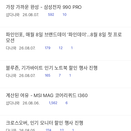
가장 가까운 완성 - 삼성전자 990 PRO
읽
공
샵다나와
26.08.07.
592
10
음
감
파인인포, 매월 8일 브랜드데이 '파인데이'…8월 8일 첫 프로
모션
읽
공
댓
다나와
26.08.07.
179
12
1
음
감
글
블루죤, 기가바이트 인기 노트북 할인 행사 진행
읽
공
댓
다나와
26.08.07.
165
7
1
음
감
글
계산된 여유 - MSI MAG 코어리퀴드 I360
읽
공
샵다나와
26.08.06.
1,562
6
음
감
크로스오버, 인기 모니터 할인 행사 진행
읽
공
댓
다나와
26.08.05.
274
12
1