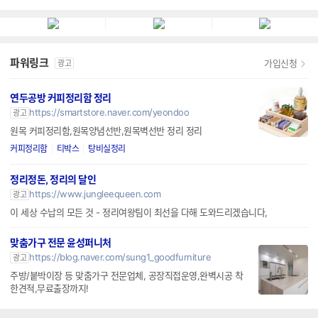
파워링크
가입신청
광고
연두공방 커피정리함 정리
https://smartstore.naver.com/yeondoo
광고
원목 커피정리함,원목양념선반,원목벽선반 정리 정리
커피정리함
티박스
탕비실정리
정리정돈, 정리의 달인
https://www.jungleequeen.com
광고
이 세상 수납의 모든 것 - 정리여왕팀이 최선을 다해 도와드리겠습니다,
맞춤가구 전문 윤성퍼니처
https://blog.naver.com/sung1_goodfurniture
광고
주방/붙박이장 등 맞춤가구 전문업체, 공장직접운영,완벽시공 착
한견적,무료출장까지!