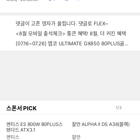
음
감
글
댓글이 고픈 영자가 올립니다. 댓글로 FLEX~
<8월 모바일 출석체크> 통큰 혜택! 8월, 더 커진 혜택
[07.16~07.26] 앱코 ULTIMATE GX850 80PLUS골드 풀모듈러 ATX3.0 블랙
스폰서 PICK
1
/
3
엔티스 ES 800W 80PLUS스
잘만 ALPHA II DS A36(블랙)
탠다드 ATX3.1
엔티스
잘만