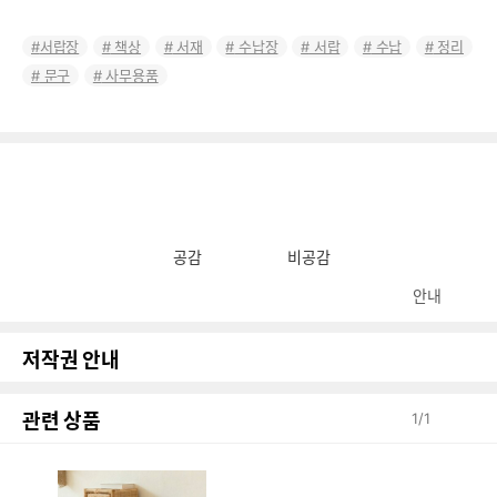
서랍장
책상
서재
수납장
서랍
수납
정리
문구
사무용품
공감
비공감
안내
저작권 안내
관련 상품
1
/
1