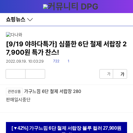
다
메뉴
나
와
홈
쇼핑뉴스
바
로
가
기
레
[9/19 야하다특가] 심플한 6단 철제 서랍장 2
이
7,900원 특가 찬스!
어
창
읽
댓
2022.09.19. 10:03:29
722
1
토
음
글
글
가
가
공
비
감
공
감
가구느낌 6단 철제 서랍장 280
관련상품
판매일시중단
[▼42%] 가구느낌 6단 철제 서랍장 블루 컬러 27,900원