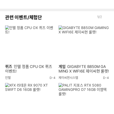
음
감
글
이
다
관련 이벤트/체험단
1
/
3
전
음
퀴즈
인텔 정품 CPU OX 퀴즈
게임
GIGABYTE B850M GA
이벤트!
MING X WIFI6E 제이씨현 룰렛!
인텔
D-4
제이씨현시스템
D-4