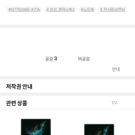
NT750XEE-X71A
삼성 갤럭시북2
노트북
한사랑씨앤씨
3
공감
비공감
안내
저작권 안내
관련 상품
1
/
2