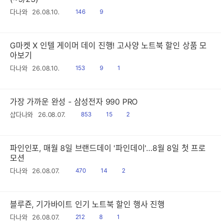
읽
공
다나와
26.08.10.
146
9
음
감
G마켓 X 인텔 게이머 데이 진행! 고사양 노트북 할인 상품 모
아보기
읽
공
댓
다나와
26.08.10.
153
9
1
음
감
글
가장 가까운 완성 - 삼성전자 990 PRO
읽
공
댓
샵다나와
26.08.07.
853
15
2
음
감
글
파인인포, 매월 8일 브랜드데이 '파인데이'…8월 8일 첫 프로
모션
읽
공
댓
다나와
26.08.07.
470
14
2
음
감
글
블루죤, 기가바이트 인기 노트북 할인 행사 진행
읽
공
댓
다나와
26.08.07.
212
8
1