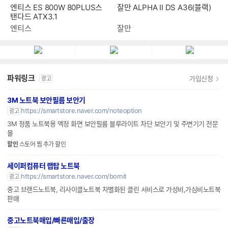
엔티스 ES 800W 80PLUS스
잘만 ALPHA II DS A36(블랙)
탠다드 ATX3.1
엔티스
잘만
파워링크
가입신청
광고
3M 노트북 보안필름 보안기
https://smartstore.naver.com/noteoption
광고
3M 정품 노트북용 액정 화면 보안필름 블루라이트 차단 보안기 및 주변기기 전문
몰
할인
스토어 찜 추가 할인
세이퍼컴퓨터 랩탑 노트북
https://smartstore.naver.com/bornit
광고
중고 브랜드노트북, 리사이클노트북 차별화된 클린 서비스로 가성비,가심비노트북
판매
중고노트북매입/빠른매입/출장