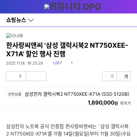
다
메뉴
나
와
홈
쇼핑뉴스
바
로
가
기
레
한사랑씨앤씨 '삼성 갤럭시북2 NT750XEE-
이
X71A' 할인 행사 진행
어
창
읽
댓
2022.11.18. 16:25:29
1,007
1
토
음
글
글
3
가
가
공
비
감
공
감
삼성전자 갤럭시북2 NT750XEE-X71A (SSD 512GB)
관련상품
1,890,000
원
최저가
삼성전자 노트북 공식 인증점 한사랑씨앤씨는 `삼성 갤럭시북
2 NT750XEE-X71A'를 11월 14일(월요일)부터 11월 30일(수요