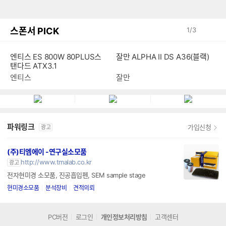
스폰서 PICK
1
/
3
엔티스 ES 800W 80PLUS스
잘만 ALPHA II DS A36(블랙)
탠다드 ATX3.1
엔티스
잘만
파워링크
가입신청
광고
(주)티엠에이 -연구실소모품
http://www.tmalab.co.kr
광고
전자현미경 소모품, 진공흡입펜, SEM sample stage
현미경소모품
분석장비
견적의뢰
PC버전
로그인
개인정보처리방침
고객센터