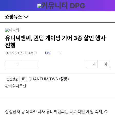
다
메뉴
나
와
홈
쇼핑뉴스
바
로
가
기
레
유니씨앤씨, 퀀텀 게이밍 기어 3종 할인 행사
이
진행
어
창
읽
댓
2022.12.07. 09:13:16
1,180
1
토
음
글
글
1
가
가
공
비
감
공
감
JBL QUANTUM TWS (정품)
관련상품
판매일시중단
삼성전자 공식 파트너사 유니씨앤씨는 세계적인 게임 축제, G