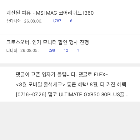
계산된 여유 - MSI MAG 코어리퀴드 I360
읽
공
샵다나와
26.08.06.
1,787
6
음
감
크로스오버, 인기 모니터 할인 행사 진행
읽
공
댓
다나와
26.08.05.
298
12
1
음
감
글
댓글이 고픈 영자가 올립니다. 댓글로 FLEX~
<8월 모바일 출석체크> 통큰 혜택! 8월, 더 커진 혜택
[07.16~07.26] 앱코 ULTIMATE GX850 80PLUS골드 풀모듈러 ATX3.0 블랙