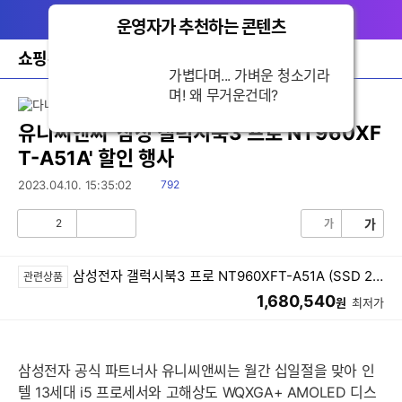
다
메뉴
나
운영자가 추천하는 콘텐츠
닫
와
기
홈
쇼핑뉴스
바
가볍다며... 가벼운 청소기라
로
며! 왜 무거운건데?
가
기
레
유니씨앤씨 '삼성 갤럭시북3 프로 NT960XF
이
T-A51A' 할인 행사
어
창
읽
2023.04.10. 15:35:02
792
토
음
글
2
가
가
공
비
감
공
감
삼성전자 갤럭시북3 프로 NT960XFT-A51A (SSD 256GB)
관련상품
1,680,540
원
최저가
삼성전자 공식 파트너사 유니씨앤씨는 월간 십일절을 맞아 인
텔 13세대 i5 프로세서와 고해상도 WQXGA+ AMOLED 디스