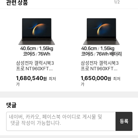
관련 상품
1
/
2
삼성전자 갤럭시북3
삼성전자 갤럭시북3
프로 NT960XFT-A
프로 NT960XFT-A
51A (SSD 256GB)
51A (SSD 512GB)
1,680,540
1,650,000
원
최저
원
최저
가
가
댓글
등록