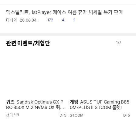
맥스엘리트, 1stPlayer 케이스 여름 휴가 빅세일 특가 판매
읽
공
댓
다나와
26.08.04.
172
4
2
음
감
글
이
다
관련 이벤트/체험단
1
/
3
전
음
퀴즈
Sandisk Optimus GX P
게임
ASUS TUF Gaming B85
RO 850X M.2 NVMe OX 퀴즈
0M-PLUS II STCOM 룰렛!
이벤트!
샌디스크
D-5
STCOM
D-5