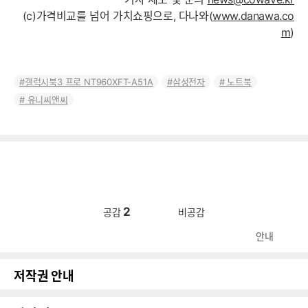
(c)가격비교를 넘어 가치쇼핑으로, 다나와(
www.danawa.co
m
)
갤럭시북3 프로 NT960XFT-A51A
삼성전자
노트북
유니씨앤씨
2
공감
비공감
안내
저작권 안내