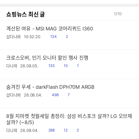
쇼핑뉴스 최신 글
1
/
10
계산된 여유 - MSI MAG 코어리퀴드 I360
읽
공
샵다나와
10:52:20
134
2
음
감
크로스오버, 인기 모니터 할인 행사 진행
읽
공
댓
다나와
26.08.05.
135
10
1
음
감
글
숨겨진 우세 - darkFlash DPH70M ARGB
읽
공
샵다나와
26.08.04.
498
7
음
감
8월 지마켓 첫월세일 총정리: 삼성 비스포크 살까? LG 오브제
살까? (~8/5)
읽
공
댓
다나와
26.08.04.
298
12
2
음
감
글