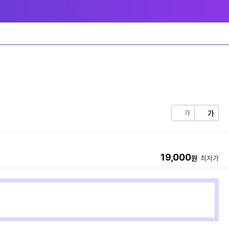
가
가
19,000
원
최저가