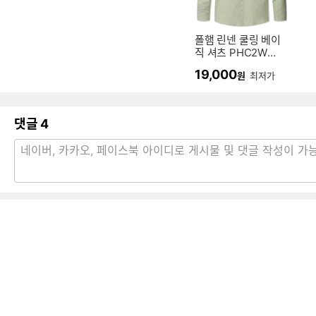
폴햄 린넨 쿨링 베이
직 셔츠 PHC2WC1
912
19,000
원
최저가
댓글
4