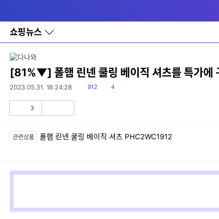
다
메뉴
나
와
홈
쇼핑뉴스
바
로
가
기
레
[81%▼] 폴햄 린넨 쿨링 베이직 셔츠를 특가에
이
어
읽
댓
2023.05.31. 18:24:28
912
4
창
음
글
토
3
글
공
비
감
공
감
폴햄 린넨 쿨링 베이직 셔츠 PHC2WC1912
관련상품