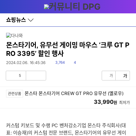
다
메뉴
나
와
홈
쇼핑뉴스
바
로
가
기
레
몬스타기어, 유무선 게이밍 마우스 ‘크루 GT P
이
RO 3395’ 할인 행사
어
창
읽
댓
2024.02.06. 16:45:36
3,764
4
토
음
글
글
5
가
가
공
비
감
공
감
몬스타 몬스타기어 CREW GT PRO 유무선 (옐로우)
관련상품
33,990
원
최저가
커스텀 키보드 및 수랭 PC 벤처강소기업 몬스타 주식회사(대
표: 이승재)의 커스텀 전문 브랜드, 몬스타기어의 유무선 게이