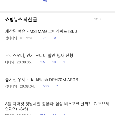
편)
댓
20
글
쇼핑뉴스 최신 글
1
/
10
계산된 여유 - MSI MAG 코어리퀴드 I360
읽
공
샵다나와
10:52:20
381
3
음
감
크로스오버, 인기 모니터 할인 행사 진행
읽
공
댓
다나와
26.08.05.
155
10
1
음
감
글
숨겨진 우세 - darkFlash DPH70M ARGB
읽
공
샵다나와
26.08.04.
530
7
음
감
8월 지마켓 첫월세일 총정리: 삼성 비스포크 살까? LG 오브제
살까? (~8/5)