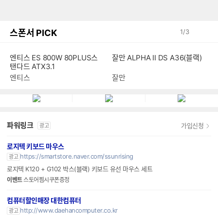
스폰서 PICK
1
/
3
잘만 ALPHA II DS A36(블랙)
엔티스 ES 800W 80PLUS스
탠다드 ATX3.1
잘만
엔티스
파워링크
가입신청
광고
로지텍 키보드 마우스
https://smartstore.naver.com/ssunrising
광고
로지텍 K120 + G102 박스(블랙) 키보드 유선 마우스 세트
이벤트
스토어찜시쿠폰증정
컴퓨터할인매장 대한컴퓨터