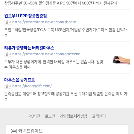
http://www.daehancomputer.co.kr
광고
창립41주년 30~50% 할인행사중 AIPC 50만에서 900만원까지 전시판매
윈도우11 FPP 정품인증점
https://smartstore.naver.com/sbcore
광고
포인트적립/한국정품/PC,노트북 USB설치/게임용 주변기기/오피스,한컴 선택가
능
리뷰가 증명하는 버티컬마우스
https://smartstore.naver.com/gracecnc
광고
모두가 다른 상황이기에, 완벽한 버티컬 마우스는 없습니다. 알맞
는 마우스를 위해
마우스은 쿵기프트
https://koonggift.com/
광고
판촉물전문 대량도매 창고형도매 공공기관 우선 구매기업 맞춤형 판촉물 제작 가
능
PC버전
로그인
개인정보처리방침
고객센터