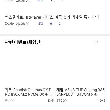
읽
공
댓
다나와
26.08.04.
314
12
2
음
감
글
맥스엘리트, 1stPlayer 케이스 여름 휴가 빅세일 특가 판매
읽
공
댓
다나와
26.08.04.
218
6
3
음
감
글
이
다
관련 이벤트/체험단
1
/
3
전
음
퀴즈
Sandisk Optimus GX P
게임
ASUS TUF Gaming B85
RO 850X M.2 NVMe OX 퀴즈
0M-PLUS II STCOM 룰렛!
이벤트!
샌디스크
D-5
STCOM
D-5