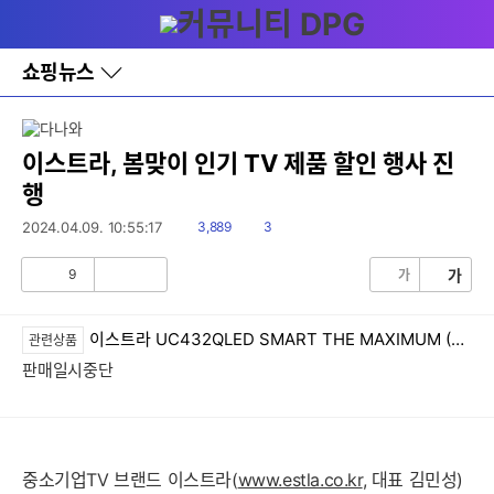
다
메뉴
나
와
홈
쇼핑뉴스
바
로
가
기
레
이스트라, 봄맞이 인기 TV 제품 할인 행사 진
이
행
어
창
읽
댓
2024.04.09. 10:55:17
3,889
3
토
음
글
글
9
가
가
공
비
감
공
감
이스트라 UC432QLED SMART THE MAXIMUM (스탠드)
관련상품
판매일시중단
중소기업TV 브랜드 이스트라(
www.estla.co.kr
, 대표 김민성)