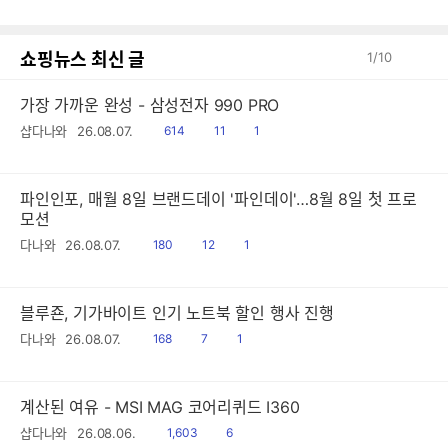
글
쇼핑뉴스 최신 글
1
/
10
가장 가까운 완성 - 삼성전자 990 PRO
읽
공
댓
샵다나와
26.08.07.
614
11
1
음
감
글
파인인포, 매월 8일 브랜드데이 '파인데이'…8월 8일 첫 프로
모션
읽
공
댓
다나와
26.08.07.
180
12
1
음
감
글
블루죤, 기가바이트 인기 노트북 할인 행사 진행
읽
공
댓
다나와
26.08.07.
168
7
1
음
감
글
계산된 여유 - MSI MAG 코어리퀴드 I360
읽
공
샵다나와
26.08.06.
1,603
6