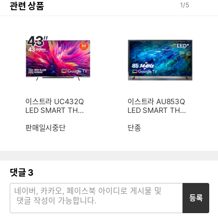
관련 상품
1
/
5
이스트라 UC432Q
이스트라 AU853Q
LED SMART THE
LED SMART THE
MAXIMUM (스탠
QUANTUM (스탠
드)
판매일시중단
드)
단종
댓글
3
등록