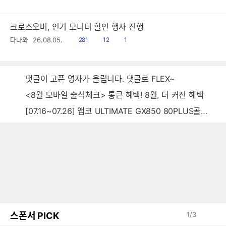
음
감
크로스오버, 인기 모니터 할인 행사 진행
읽
공
댓
다나와
26.08.05.
281
12
1
음
감
글
댓글이 고픈 영자가 올립니다. 댓글로 FLEX~
<8월 모바일 출석체크> 통큰 혜택! 8월, 더 커진 혜택
[07.16~07.26] 앱코 ULTIMATE GX850 80PLUS골드 풀모듈러 ATX3.0 블랙
스폰서 PICK
1
/
3