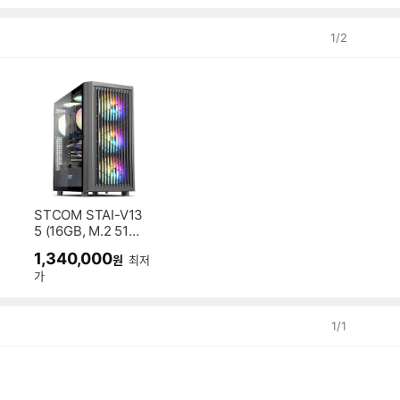
1
/
2
STCOM STAI-V13
5 (16GB, M.2 512
GB)
1,340,000
원
최저
가
1
/
1