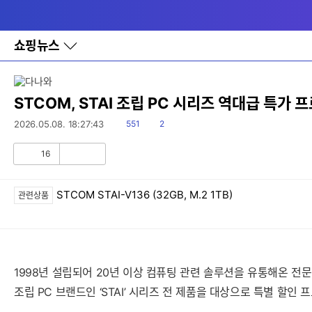
다
메뉴
나
와
홈
쇼핑뉴스
바
로
가
기
레
STCOM, STAI 조립 PC 시리즈 역대급 특가 
이
어
읽
댓
2026.05.08. 18:27:43
551
2
창
음
글
토
16
글
공
비
감
공
감
STCOM STAI-V136 (32GB, M.2 1TB)
관련상품
1998년 설립되어 20년 이상 컴퓨팅 관련 솔루션을 유통해온 전문
조립 PC 브랜드인 ‘STAI’ 시리즈 전 제품을 대상으로 특별 할인