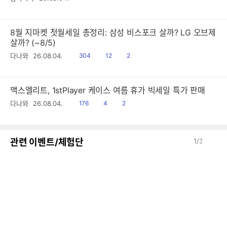
음
감
8월 지마켓 첫월세일 총정리: 삼성 비스포크 살까? LG 오브제
살까? (~8/5)
읽
공
댓
다나와
26.08.04.
304
12
2
음
감
글
맥스엘리트, 1stPlayer 케이스 여름 휴가 빅세일 특가 판매
읽
공
댓
다나와
26.08.04.
176
4
2
음
감
글
이
다
관련 이벤트/체험단
1
/
3
전
음