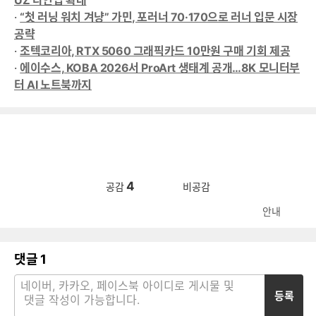
UZ 라인업 확대
·
“첫 러닝 워치 겨냥” 가민, 포러너 70·170으로 러너 입문 시장
공략
·
조텍코리아, RTX 5060 그래픽카드 10만원 구매 기회 제공
·
에이수스, KOBA 2026서 ProArt 생태계 공개…8K 모니터부
터 AI 노트북까지
4
공감
비공감
안내
댓글
1
등록