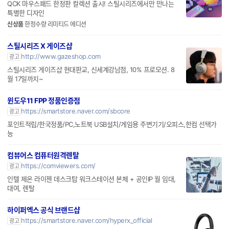
QCK 마우스패드 한정판 컬렉션 출시! 스틸시리즈에서만 만나는
특별한 디자인
신상품
한정수량 리미티드 에디션
스틸시리즈 X 게이즈샵
http://www.gazeshop.com
광고
스틸시리즈 게이즈샵 현대판교, 신세계강남점, 10% 프로모션. 8
월 17일까지~
윈도우11 FPP 정품인증점
https://smartstore.naver.com/sbcore
광고
포인트적립/한국정품/PC,노트북 USB설치/게임용 주변기기/오피스,한컴 선택가
능
컴뷰어스 컴퓨터원격렌탈
https://comviewers.com/
광고
인텔 제온 라이젠 데스크탑 워크스테이션 본체 + 공인IP 월 임대,
대여, 렌탈
하이퍼엑스 공식 브랜드샵
https://smartstore.naver.com/hyperx_official
광고