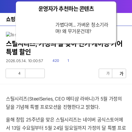
다
메뉴
나
운영자가 추천하는 콘텐츠
닫
와
기
홈
쇼핑뉴스
바
가볍다며... 가벼운 청소기라
로
며! 왜 무거운건데?
가
기
레
스틸시리즈, 가정의 달 맞아 인기 게이밍 기어
이
특별 할인
어
창
읽
댓
2026.05.14. 10:00:57
420
1
토
음
글
글
4
가
가
공
비
감
공
감
스틸시리즈(SteelSeries, CEO 에티샴 라바니)가 5월 가정의
달을 기념해 특별 프로모션을 진행한다고 밝혔다.
올해 창립 25주년을 맞은 스틸시리즈는 네이버 공식스토어에
서 13일 수요일부터 5월 24일 일요일까지 가정의 달 특별 프로