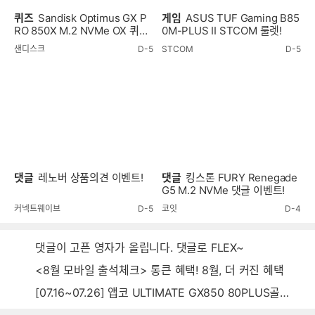
퀴즈
Sandisk Optimus GX P
게임
ASUS TUF Gaming B85
RO 850X M.2 NVMe OX 퀴즈
0M-PLUS II STCOM 룰렛!
이벤트!
샌디스크
D-5
STCOM
D-5
댓글
레노버 상품의견 이벤트!
댓글
킹스톤 FURY Renegade
G5 M.2 NVMe 댓글 이벤트!
커넥트웨이브
D-5
코잇
D-4
댓글이 고픈 영자가 올립니다. 댓글로 FLEX~
<8월 모바일 출석체크> 통큰 혜택! 8월, 더 커진 혜택
[07.16~07.26] 앱코 ULTIMATE GX850 80PLUS골드 풀모듈러 ATX3.0 블랙