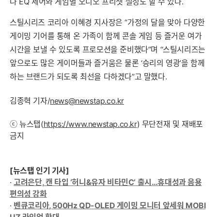
나 EQ 제어와 게임별 오디오 프리셋 설정도 할 수 있다.
스틸시리즈 코리아 이혜경 지사장은 “가정의 달을 맞아 다양한
게이밍 기어를 통해 온 가족이 함께 콘솔 게임 등 즐거운 여가
시간을 보낼 수 있도록 프로모션을 준비했다”며 “스틸시리즈는
앞으로도 많은 게이머들과 즐거움은 물론 ‘승리의 영광’을 함께
하는 브랜드가 되도록 최선을 다하겠다”고 말했다.
김종혁 기자/
news@newstap.co.kr
ⓒ 뉴스탭(
https://www.newstap.co.kr
) 무단전재 및 재배포
금지
[뉴스탭 인기 기사]
·
고려은단, 캔 타입 ‘허니&유자 비타민C’ 출시…휴대성과 음용
편의성 강화
·
벤큐코리아, 500Hz QD-OLED 게이밍 모니터 앞세워 MOBI