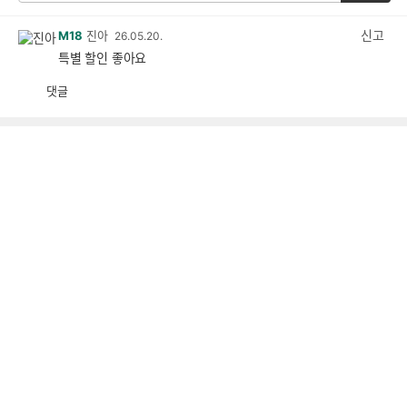
신고
M18
진아
26.05.20.
특별 할인 좋아요
댓글
공
비
감
공
감