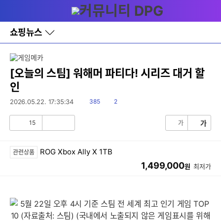
다
메뉴
나
와
홈
쇼핑뉴스
바
로
가
기
레
[오늘의 스팀] 워해머 파티다! 시리즈 대거 할
이
인
어
창
읽
댓
2026.05.22. 17:35:34
385
2
토
음
글
글
15
가
가
공
비
감
공
감
ROG Xbox Ally X 1TB
관련상품
1,499,000
원
최저가