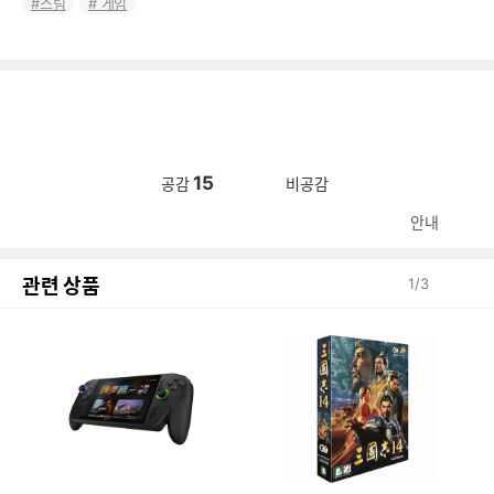
스팀
게임
15
공감
비공감
안내
관련 상품
1
/
3