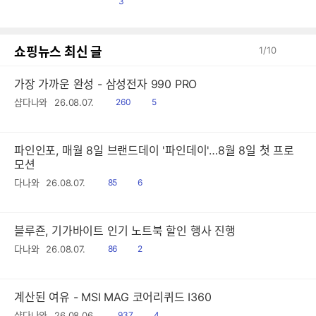
댓
3
글
쇼핑뉴스 최신 글
1
/
10
가장 가까운 완성 - 삼성전자 990 PRO
읽
공
샵다나와
26.08.07.
260
5
음
감
파인인포, 매월 8일 브랜드데이 '파인데이'…8월 8일 첫 프로
모션
읽
공
다나와
26.08.07.
85
6
음
감
블루죤, 기가바이트 인기 노트북 할인 행사 진행
읽
공
다나와
26.08.07.
86
2
음
감
계산된 여유 - MSI MAG 코어리퀴드 I360
읽
공
샵다나와
26.08.06.
937
4