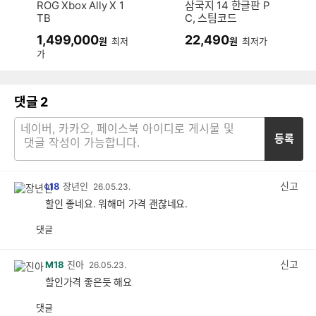
ROG Xbox Ally X 1
삼국지 14 한글판 P
TB
C, 스팀코드
1,499,000
22,490
원
최저
원
최저가
가
댓글
2
등록
신고
L18
장년인
26.05.23.
할인 좋네요. 워해머 가격 괜찮네요.
댓글
공
비
감
공
감
신고
M18
진아
26.05.23.
할인가격 좋은듯 해요
댓글
공
비