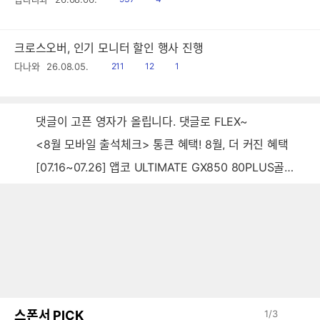
음
감
크로스오버, 인기 모니터 할인 행사 진행
읽
공
댓
다나와
26.08.05.
211
12
1
음
감
글
댓글이 고픈 영자가 올립니다. 댓글로 FLEX~
<8월 모바일 출석체크> 통큰 혜택! 8월, 더 커진 혜택
[07.16~07.26] 앱코 ULTIMATE GX850 80PLUS골드 풀모듈러 ATX3.0 블랙
스폰서 PICK
1
/
3