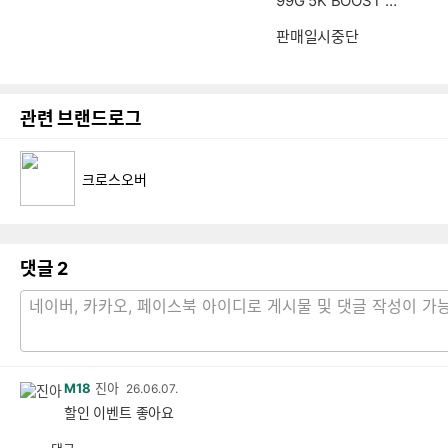
99G 5K BOOST P
D65 리얼 게이밍 크
로스버스터 무결점
판매일시중단
관련 브랜드로그
크로스오버
댓글
2
M18
진아
26.06.07.
할인 이벤트 좋아요