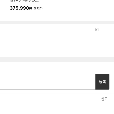
M FAST-iPS 200
UWQHD USB-C
375,990
원
최저가
게이밍 멀티스탠드
무결점
1
/
1
등록
신고