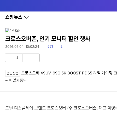
다
메뉴
나
와
홈
쇼핑뉴스
바
로
가
기
레
크로스오버존, 인기 모니터 할인 행사
이
어
읽
댓
2026.06.04. 10:02:24
653
2
창
음
글
토
4
글
공
비
감
공
감
크로스오버 49UV199G 5K BOOST PD65 리얼 게이
관련상품
판매일시중단
토털 디스플레이 브랜드 크로스오버 (주 크로스오버존, 대표 이영