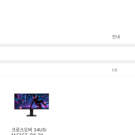
안내
1
/
6
크로스오버 34U5i