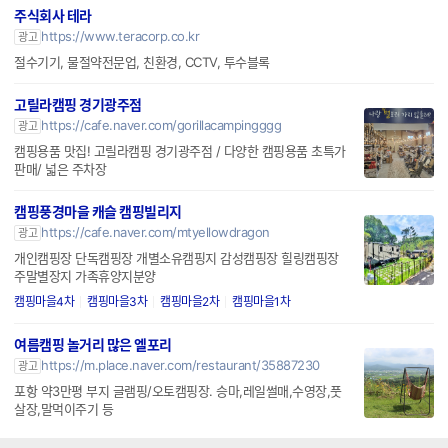
주식회사 테라
https://www.teracorp.co.kr
광고
절수기기, 물절약전문업, 친환경, CCTV, 투수블록
고릴라캠핑 경기광주점
https://cafe.naver.com/gorillacampingggg
광고
캠핑용품 맛집! 고릴라캠핑 경기광주점 / 다양한 캠핑용품 초특가
판매/ 넓은 주차장
캠핑풍경마을 캐슬 캠핑빌리지
https://cafe.naver.com/mtyellowdragon
광고
개인캠핑장 단독캠핑장 개별소유캠핑지 감성캠핑장 힐링캠핑장
주말별장지 가족휴양지분양
캠핑마을4차
캠핑마을3차
캠핑마을2차
캠핑마을1차
여름캠핑 놀거리 많은 엘포리
https://m.place.naver.com/restaurant/35887230
광고
포항 약3만평 부지 글램핑/오토캠핑장. 승마,레일썰매,수영장,풋
살장,말먹이주기 등