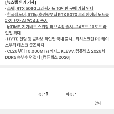
[뉴스탭 인기 기사]
·
조텍, RTX 5060 그래픽카드 10만원 구매 기회 연다
·
한국레노버, 975g 초경량부터 RTX 5070 크리에이터 노트북
까지 요가 AI PC 4종 출시
·
ipTIME, 기가비트 스위칭 허브 4종 출시…24포트·16포트 라
인업 확대
·
HYTE 건담 윙 콜라보 라인업 국내 출시…터치스크린 PC 케이
스부터 데스크 굿즈까지
·
CL26부터 10,000MT/s까지… KLEVV, 컴퓨텍스 2026서
DDR5 승부수 던졌다 [컴퓨텍스 2026]
9
공감
비공감
안내