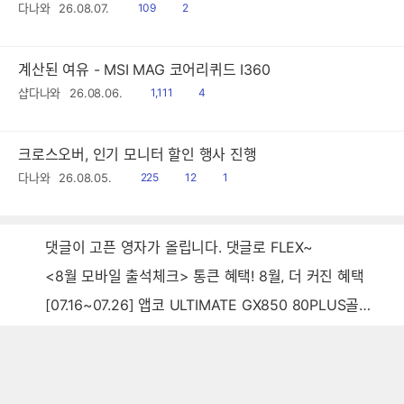
읽
공
다나와
26.08.07.
109
2
음
감
계산된 여유 - MSI MAG 코어리퀴드 I360
읽
공
샵다나와
26.08.06.
1,111
4
음
감
크로스오버, 인기 모니터 할인 행사 진행
읽
공
댓
다나와
26.08.05.
225
12
1
음
감
글
댓글이 고픈 영자가 올립니다. 댓글로 FLEX~
<8월 모바일 출석체크> 통큰 혜택! 8월, 더 커진 혜택
[07.16~07.26] 앱코 ULTIMATE GX850 80PLUS골드 풀모듈러 ATX3.0 블랙