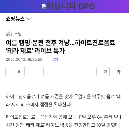
다
메뉴
나
와
홈
쇼핑뉴스
바
로
가
기
레
여름 캠핑·운전 전후 겨냥…하이트진로음료
이
‘테라 제로’ 라이브 특가
어
창
읽
2026.06.10. 18:35:55
323
토
음
글
9
가
가
공
비
감
공
감
하이트진로음료가 여름 시즌을 맞아 무알코올 맥주맛 음료 ‘테
라 제로’의 소비자 접점을 확대한다.
하이트진로음료는 11번가와 함께 오는 11일 오후 8시부터 약 1
시간 동안 ‘테라 제로’ 라이브 방송을 진행한다고 10일 밝혔다.