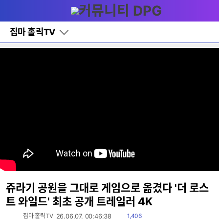
다
메뉴
나
와
홈
집마 홀릭TV
바
로
가
기
레
이
어
창
토
글
쥬라기 공원을 그대로 게임으로 옮겼다 '더 로스
트 와일드' 최초 공개 트레일러 4K
읽
집마 홀릭TV
26.06.07. 00:46:38
1,406