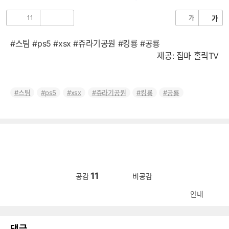
음
11
가
가
공
비
감
공
감
#스팀 #ps5 #xsx #쥬라기공원 #킹룡 #공룡
제공: 집마 홀릭TV
스팀
ps5
xsx
쥬라기공원
킹룡
공룡
11
공감
비공감
안내
댓글