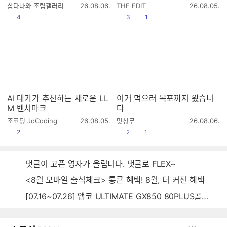
작
작
샵다나와 조립갤러리
26.08.06.
THE EDIT
26.08.05.
성
성
공감
공감
댓글수
4
3
1
시
시
간
간
AI 대가가 추천하는 새로운 LL
이거 먹으러 목포까지 왔습니
M 벤치마크
다
작
작
조코딩 JoCoding
26.08.05.
맛상무
26.08.06.
성
성
공감
공감
댓글수
2
2
1
시
시
간
간
댓글이 고픈 영자가 올립니다. 댓글로 FLEX~
<8월 모바일 출석체크> 통큰 혜택! 8월, 더 커진 혜택
[07.16~07.26] 앱코 ULTIMATE GX850 80PLUS골드 풀모듈러 ATX3.0 블랙