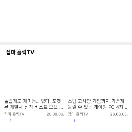
집마 홀릭TV
놀랍게도 재미는... 있다. 포켓
스팀 고사양 게임까지 가볍게
몬 개발사 신작 비스트 오브 리
돌릴 수 있는 게이밍 PC 4차
인카네이션 리뷰
공구 (8월 23일까지)
작
작
집마 홀릭TV
26.08.06.
집마 홀릭TV
26.08.05.
성
성
공감
공감
1
1
시
시
간
간