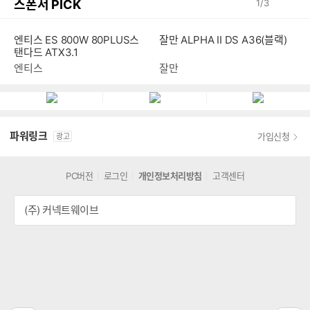
스폰서 PICK
1
/
3
엔티스 ES 800W 80PLUS스
잘만 ALPHA II DS A36(블랙)
탠다드 ATX3.1
엔티스
잘만
파워링크
가입신청
광고
PC버전
로그인
개인정보처리방침
고객센터
(주) 커넥트웨이브