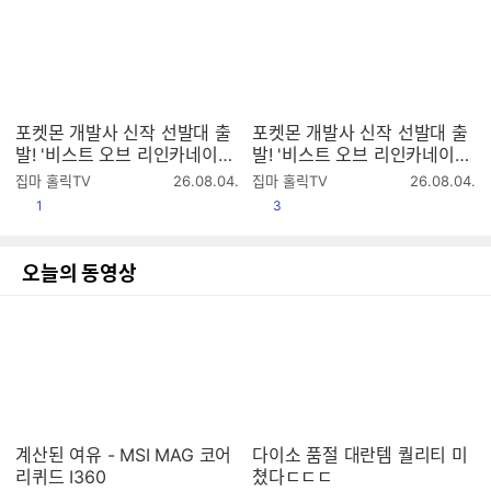
포켓몬 개발사 신작 선발대 출
포켓몬 개발사 신작 선발대 출
발! '비스트 오브 리인카네이션'
발! '비스트 오브 리인카네이션'
첫 방송 2K (라데온 9070XT
첫 방송 2K (라데온 9070XT)
작
작
집마 홀릭TV
26.08.04.
집마 홀릭TV
26.08.04.
4K 풀옵)
성
성
공감
공감
1
3
시
시
간
간
오늘의 동영상
계산된 여유 - MSI MAG 코어
다이소 품절 대란템 퀄리티 미
리퀴드 I360
쳤다ㄷㄷㄷ