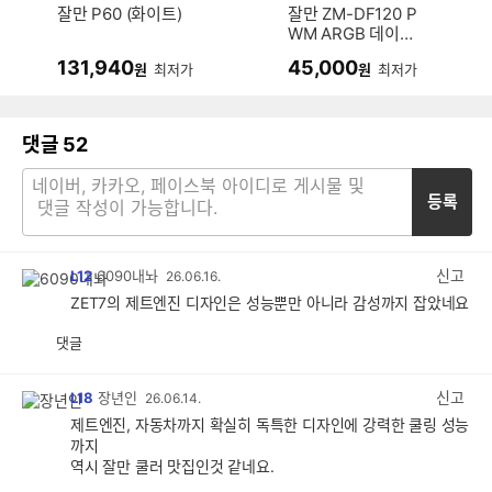
잘만 P60 (화이트)
잘만 ZM-DF120 P
WM ARGB 데이지
체인팬 (3팩, 블랙)
131,940
45,000
원
최저가
원
최저가
댓글
52
등록
신고
L12
6090내놔
26.06.16.
ZET7의 제트엔진 디자인은 성능뿐만 아니라 감성까지 잡았네요
댓글
공
비
감
공
감
신고
L18
장년인
26.06.14.
제트엔진, 자동차까지 확실히 독특한 디자인에 강력한 쿨링 성능
까지
역시 잘만 쿨러 맛집인것 같네요.