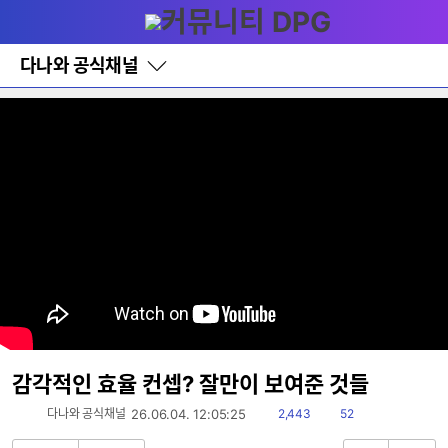
다
메뉴
나
와
홈
다나와 공식채널
바
로
가
기
레
이
어
창
토
글
감각적인 효율 컨셉? 잘만이 보여준 것들
읽
댓
다나와 공식채널
26.06.04. 12:05:25
2,443
52
음
글