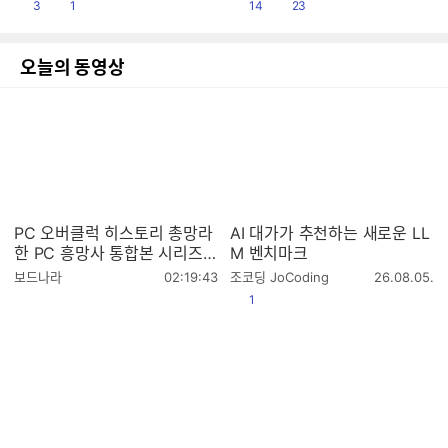
공감
댓글수
공감
댓글수
3
1
14
23
시
시
이asmr #말랑이asmr
간
간
오늘의 동영상
PC 오버클럭 히스토리 총망라
AI 대가가 추천하는 새로운 LL
한 PC 흥망사 통합본 시리즈
M 벤치마크
오버클럭 특집(14편)
작
작
보드나라
02:19:43
조코딩 JoCoding
26.08.05.
성
성
공감
1
시
시
간
간