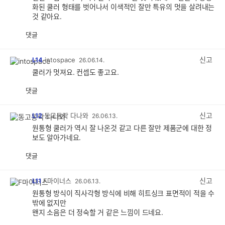
화된 쿨러 형태를 벗어나서 이색적인 잘만 특유의 멋을 살려내는
것 같아요.
댓글
공
비
감
공
감
신고
L14
intospace
26.06.14.
쿨러가 멋져요. 컨셉도 좋고요.
댓글
공
비
감
공
감
신고
L12
동고동락 다나와
26.06.13.
원통형 쿨러가 역시 잘 나온것 같고 다른 잘만 제품군에 대한 정
보도 알아가네요.
댓글
공
비
감
공
감
신고
L11
F마이너스
26.06.13.
원통형 방식이 직사각형 방식에 비해 히트싱크 표면적이 적을 수
밖에 없지만
왠지 소음은 더 정숙할 거 같은 느낌이 드네요.