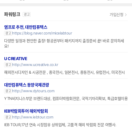
파워링크
가입신청
광고
염프로 추천, 대만컴퓨텍스
https://blog.naver.com/micelabtour
광고
다양한 일정과 편안한 출장! 항공권부터 패키지까지 출장준비 끝! 바로 문의하세
요!
U CREATIVE
http://www.ucreative.co.kr
광고
해외전시디자인 & 시공전문 , 중국전시, 일본전시, 중동전시, 유럽전시, 미국전시
대만컴퓨텍스 동양국제관광
http://www.dytours.com
광고
YTN비지니스부문 브랜드대상, 컴퓨터박람회전문, 국적기자리확보, 특급호텔이용
IEB박람회투어 해외박람회
http://www.iebtour.com
광고
IEB TOUR,17년 연속 시장점유 상위업체, 고품격 해외 박람회 전문 여행사.