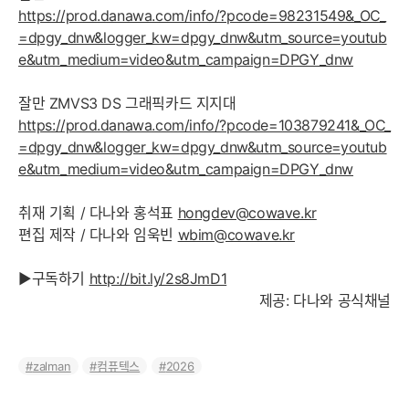
https://prod.danawa.com/info/?pcode=98231549&_OC_
=dpgy_dnw&logger_kw=dpgy_dnw&utm_source=youtub
e&utm_medium=video&utm_campaign=DPGY_dnw
잘만 ZMVS3 DS 그래픽카드 지지대
https://prod.danawa.com/info/?pcode=103879241&_OC_
=dpgy_dnw&logger_kw=dpgy_dnw&utm_source=youtub
e&utm_medium=video&utm_campaign=DPGY_dnw
취재 기획 / 다나와 홍석표
hongdev@cowave.kr
편집 제작 / 다나와 임욱빈
wbim@cowave.kr
▶구독하기
http://bit.ly/2s8JmD1
제공: 다나와 공식채널
zalman
컴퓨텍스
2026