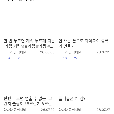
한 번 누르면 계속 누르게 되는
안 쓰는 폰으로 와이파이 증폭
'키캡 키링'❕❕ #키캡 #키링 #키
기 만들기
링추천 #키캡키링 #클리커 #
작
작
다나와 공식채널
26.08.03.
다나와 공식채널
26.07.31.
클릭커 #keycap #keyring #
성
성
공감
댓글수
공감
댓글수
4
2
16
27
시
시
keyrings
간
간
한번 누르면 멈출 수 없는 '크
폴더블폰 왜 삼?
런치 슬랑이'❕ #크런치 #크런
치슬랑이 #크런치말랑이 #말
작
작
다나와 공식채널
26.07.29.
다나와 공식채널
26.07.27.
랑이 #슬랑이 #스퀴시 #슬랑
성
성