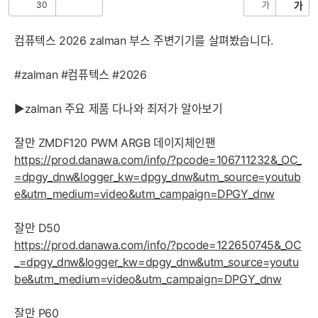
30
가
가
공
비
감
공
감
컴퓨텍스 2026 zalman 부스 주변기기를 살펴봤습니다.
#zalman #컴퓨텍스 #2026
▶zalman 주요 제품 다나와 최저가 알아보기
잘만 ZMDF120 PWM ARGB 데이지체인팬
https://prod.danawa.com/info/?pcode=106711232&_OC_
=dpgy_dnw&logger_kw=dpgy_dnw&utm_source=youtub
e&utm_medium=video&utm_campaign=DPGY_dnw
잘만 D50
https://prod.danawa.com/info/?pcode=122650745&_OC
_=dpgy_dnw&logger_kw=dpgy_dnw&utm_source=youtu
be&utm_medium=video&utm_campaign=DPGY_dnw
잘만 P60