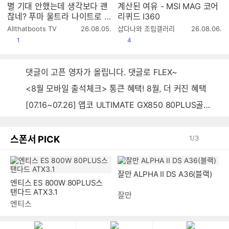
별 기대 안했는데 생각보다 괜
계산된 여유 - MSI MAG 코어
찮네? 푸마 울트라 나이트로 7
리퀴드 I360
얼티메이트 MG 실착 리뷰
작
작
Allthatboots TV
26.08.05.
샵다나와 조립갤러리
26.08.06.
성
성
공감
공감
1
4
시
시
간
간
댓글이 고픈 영자가 올립니다. 댓글로 FLEX~
<8월 모바일 출석체크> 통큰 혜택! 8월, 더 커진 혜택
[07.16~07.26] 앱코 ULTIMATE GX850 80PLUS골드 풀모듈러 ATX3.0 블랙
스폰서 PICK
1
/
3
잘만 ALPHA II DS A36(블랙)
엔티스 ES 800W 80PLUS스
탠다드 ATX3.1
잘만
엔티스