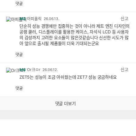
댓글
공
비
감
공
감
신고
M3
아피홀릭
26.06.13.
단순히 성능 경쟁에만 집중하는 것이 아니라 제트 엔진 디자인의
공랭 쿨러, 디스플레이를 활용한 케이스, 자석식 LCD 등 사용자
의 감성까지 고려한 요소들이 많은것같습니다 신선한 시도가 많
아 앞으로 출시될 제품들이 더욱 기대되는군요
댓글
공
비
감
공
감
신고
M6
Or크ㅁr
26.06.12.
ZET5는 성능이 조금 아쉬웠는데 ZET7 성능 궁금하네요
댓글
공
비
감
공
감
댓글 더보기