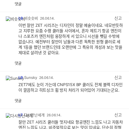
댓글
공
비
감
공
감
신고
L9
비슷슷비
26.06.14.
이번 잘만 ZET 시리즈는 디자인이 정말 예술이네요. 네모반듯하
고 지루한 요즘 수랭 쿨러들 사이에서, 혼자 제트기 항공 엔진이
나 스포츠카 엔진처럼 웅장하게 서 있으니 시선을 뺏길 수밖에
없습니다. 예전부터 잘만이 남들과 다른 독특한 원형 쿨러로 세
계 1등을 했던 브랜드인데 오랜만에 그 특유의 개성과 보는 맛을
제대로 살려낸 것 같아요.
댓글
공
비
감
공
감
신고
L9
Sunsky
26.06.14.
ZET7에도 눈이 가는데 CNPS15X BP 쿨러도 전체 블랙 디자인
이 깔끔하고 히트싱크 휨 방지 처리가 되어있어 기대되는군요.
댓글
공
비
감
공
감
신고
L7
다시만난세개
26.06.14.
잘만 ZET 시리즈 쿨러들 멋지네요 항공엔진 느낌도 나고 자동차
엔진 느낌도 나고, 비주얼적으로 보는 맛이 있네요. 단순히 정형