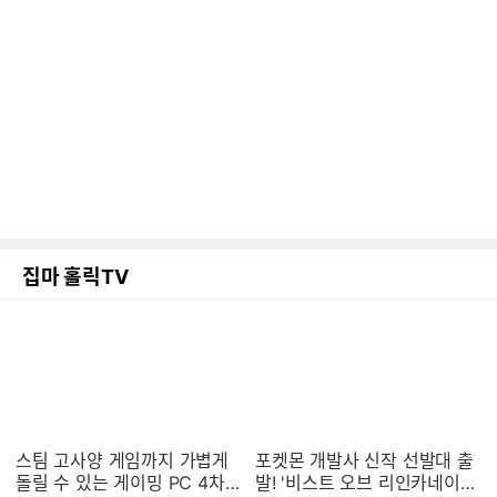
집마 홀릭TV
스팀 고사양 게임까지 가볍게
포켓몬 개발사 신작 선발대 출
돌릴 수 있는 게이밍 PC 4차
발! '비스트 오브 리인카네이션'