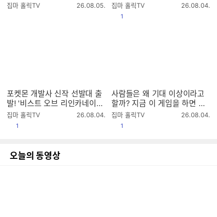
공구 (8월 23일까지)
첫 방송 2K (라데온 9070XT
작
작
집마 홀릭TV
26.08.05.
집마 홀릭TV
26.08.04.
4K 풀옵)
성
성
공감
1
시
시
간
간
포켓몬 개발사 신작 선발대 출
사람들은 왜 기대 이상이라고
발! '비스트 오브 리인카네이션'
할까? 지금 이 게임을 하면 만
첫 방송 2K (라데온 9070XT)
족도가 높은 이유 (검은사막 2
작
작
집마 홀릭TV
26.08.04.
집마 홀릭TV
26.08.04.
026년 하이델 연회)
성
성
공감
공감
1
1
시
시
간
간
오늘의 동영상