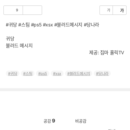
음
9
가
가
공
비
감
공
감
#귀당 #스팀 #ps5 #xsx #블러드메시지 #당나라
귀당
블러드 메시지
제공: 집마 홀릭TV
귀당
스팀
ps5
xsx
블러드메시지
당나라
9
공감
비공감