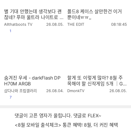
별 기대 안했는데 생각보다 괜
폴드8 케이스 살만한건 이거
찮네? 푸마 울트라 나이트로 7
뿐이네ㅠㅠ,,
얼티메이트 MG 실착 리뷰
작
작
Allthatboots TV
26.08.05.
THE EDIT
08:18:45
성
성
공감
1
시
시
간
간
숨겨진 우세 - darkFlash DP
할게 또 이렇게 많아? 8월 주
H70M ARGB
목해야 할 신작게임 5개 │GA
ME5 2026.8
작
작
샵다나와 조립갤러리
26.08.04.
DmonkTV
26.08.05.
성
성
공감
7
시
시
간
간
댓글이 고픈 영자가 올립니다. 댓글로 FLEX~
<8월 모바일 출석체크> 통큰 혜택! 8월, 더 커진 혜택