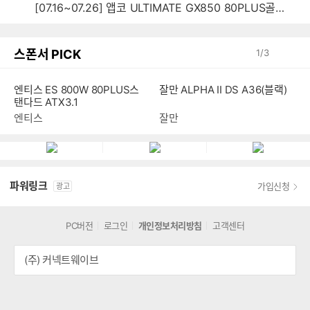
[07.16~07.26] 앱코 ULTIMATE GX850 80PLUS골드 풀모듈러 ATX3.0 블랙
스폰서 PICK
1
/
3
엔티스 ES 800W 80PLUS스
잘만 ALPHA II DS A36(블랙)
탠다드 ATX3.1
엔티스
잘만
파워링크
가입신청
광고
PC버전
로그인
개인정보처리방침
고객센터
(주) 커넥트웨이브