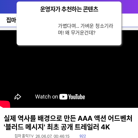
다
메뉴
나
운영자가 추천하는 콘텐츠
닫
와
기
홈
집마 홀릭TV
바
가볍다며... 가벼운 청소기라
로
며! 왜 무거운건데?
가
기
레
이
어
창
토
글
실제 역사를 배경으로 만든 AAA 액션 어드벤처
'블러드 메시지' 최초 공개 트레일러 4K
읽
집마 홀릭TV
26.06.07. 00:46:15
922