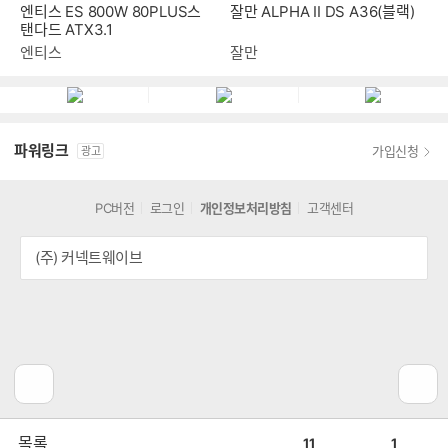
잘만 ALPHA II DS A36(블랙)
엔티스 ES 800W 80PLUS스
탠다드 ATX3.1
잘만
엔티스
파워링크
가입신청
광고
PC버전
로그인
개인정보처리방침
고객센터
(주) 커넥트웨이브
공
비
목록
11
1