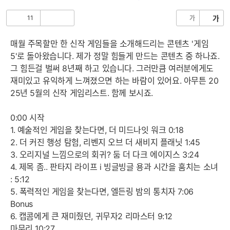
음
글
11
가
가
공
비
감
공
감
매월 주목할만 한 신작 게임들을 소개해드리는 콘텐츠 '게임
5'로 돌아왔습니다. 제가 정말 힘들게 만드는 콘텐츠 중 하나죠.
그 힘든걸 벌써 8년째 하고 있습니다. 그러만큼 여러분에게도
재미있고 유익하게 느껴졌으면 하는 바람이 있어요. 아무튼 20
25년 5월의 신작 게임리스트. 함께 보시죠.
0:00 시작
1. 예술적인 게임을 찾는다면, 더 미드나잇 워크 0:18
2. 더 커진 행성 탐험, 리벤지 오브 더 새비지 플래닛 1:45
3. 오리지널 느낌으로의 회귀? 둠 더 다크 에이지스 3:24
4. 제목 좀.. 판타지 라이프 i 빙글빙글 용과 시간을 훔치는 소녀
: 5:12
5. 폭력적인 게임을 찾는다면, 엘든링 밤의 통치자 7:06
Bonus
6. 캡콤에게 큰 재미줬던, 귀무자2 리마스터 9:12
마무리 10:27