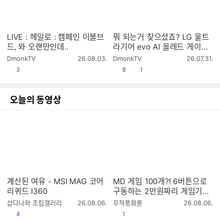
LIVE : 헤일로 : 캠페인 이볼브
뭐 되는거 찾으셨죠? LG 울트
드, 와 오랜만인데..
라기어 evo AI 올레드 게이밍
모니터 (32GX870B)
작
작
DmonkTV
26.08.03.
DmonkTV
26.07.31.
성
성
공감
공감
댓글수
3
8
1
시
시
간
간
오늘의 동영상
계산된 여유 - MSI MAG 코어
MD 게임 100개?! 6버튼으로
리퀴드 I360
구동하는 2만원짜리 게임기는
과연?
작
작
샵다나와 조립갤러리
26.08.06.
무적풍화륜
26.08.06.
성
성
공감
공감
4
1
시
시