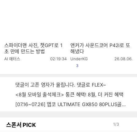
간
간
스파이더맨 사진, 챗GPT로 1
앤커가 사운드코어 P42i로 또
초 만에 만드는 방법
해냈다
작
작
AI 매터스
02:19:34
UnderKG
26.08.06.
성
성
공감
3
시
시
간
간
댓글이 고픈 영자가 올립니다. 댓글로 FLEX~
<8월 모바일 출석체크> 통큰 혜택! 8월, 더 커진 혜택
[07.16~07.26] 앱코 ULTIMATE GX850 80PLUS골드 풀모듈러 ATX3.0 블랙
스폰서 PICK
1
/
3