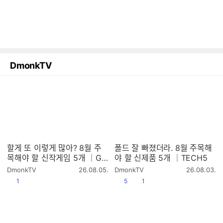
DmonkTV
할게 또 이렇게 많아? 8월 주
폴드 잘 빠졌더라. 8월 주목해
목해야 할 신작게임 5개 │GA
야 할 신제품 5개 │TECH5
ME5 2026.8
작
작
DmonkTV
26.08.05.
DmonkTV
26.08.03.
성
성
공감
공감
댓글수
1
5
1
시
시
간
간