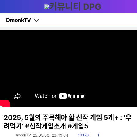
다
메뉴
나
와
홈
DmonkTV
바
로
가
기
레
이
어
창
토
글
2025, 5월의 주목해야 할 신작 게임 5개+ : '우
려먹기' #신작게임소개 #게임5
읽
댓
DmonkTV
25.05.06. 23:49:04
10,128
1