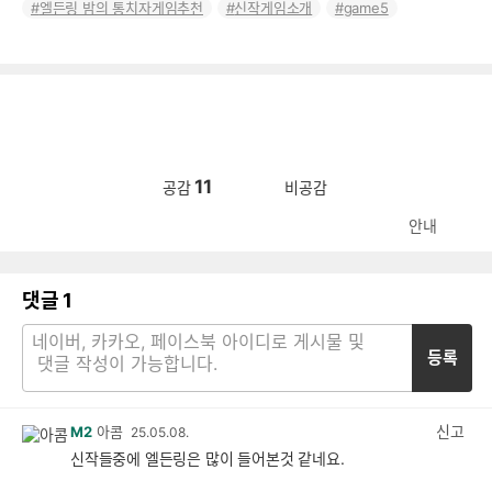
엘든링 밤의 통치자게임추천
신작게임소개
game5
11
공감
비공감
안내
댓글
1
등록
신고
M2
아콤
25.05.08.
신작들중에 엘든링은 많이 들어본것 같네요.