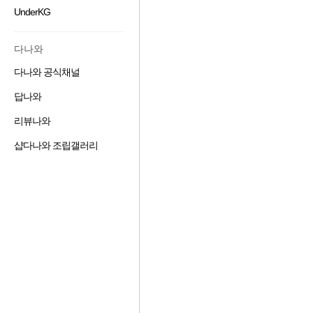
하
겨
기
가
UnderKG
즐
기
찾
추
하
겨
기
가
기
찾
추
하
다나와
기
가
기
추
하
다나와 공식채널
즐
가
기
겨
하
답나와
즐
찾
기
겨
기
리뷰나와
즐
찾
추
겨
기
가
샵다나와 조립갤러리
즐
찾
추
하
도움말 보기
겨
기
가
기
찾
추
하
기
가
기
추
하
가
기
하
기