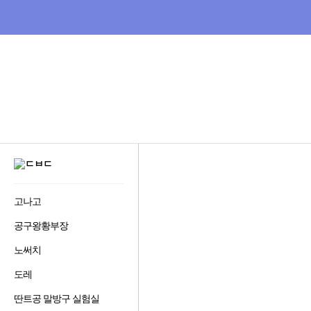
비
교
하
고
잘
사
는,
다
나
와
:
GNB
가
메
격
뉴
비
다
교
사
나
이
와
트
비
디
고나고
즐
오
겨
다
공구왕황부장
즐
찾
나
겨
기
와
노써치
즐
찾
추
겨
기
가
도레
즐
찾
추
하
홈으로
겨
기
가
기
딴트공 말방구 실험실
즐
찾
추
하