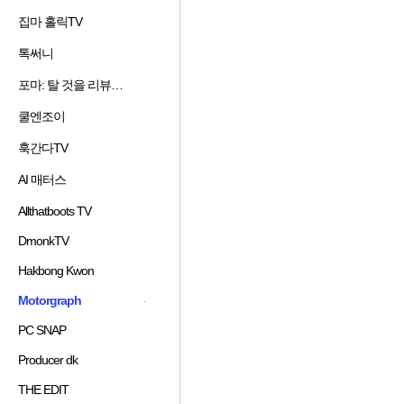
겨
기
가
기
집마 홀릭TV
즐
찾
추
하
겨
기
가
기
톡써니
즐
찾
추
하
겨
기
가
기
포마: 탈 것을 리뷰하는 남자
즐
찾
추
하
겨
기
가
기
쿨엔조이
즐
찾
추
하
겨
기
가
기
훅간다TV
즐
찾
추
하
겨
기
가
기
AI 매터스
즐
찾
추
하
겨
기
가
기
Allthatboots TV
즐
찾
추
하
겨
기
가
기
DmonkTV
즐
찾
추
하
겨
기
가
기
Hakbong Kwon
즐
찾
추
하
겨
기
가
기
Motorgraph
찾
추
하
즐
기
가
기
겨
PC SNAP
즐
추
하
찾
겨
가
기
기
Producer dk
즐
찾
하
추
겨
기
기
THE EDIT
가
즐
찾
추