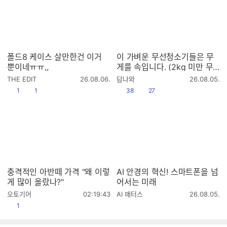
폴드8 케이스 살만한건 이거
이 가벼운 무선청소기들은 무
뿐이네ㅠㅠ,,
게를 속입니다. (2kg 미만 무
선청소기 9종 테스트 1편)
작
작
THE EDIT
26.08.06.
답나와
26.08.05.
성
성
공감
댓글수
공감
댓글수
1
1
38
27
시
시
간
간
충격적인 아반떼 가격 "왜 이렇
AI 안경의 혁신! 스마트폰을 넘
게 많이 올랐나?"
어서는 미래
작
작
오토기어
02:19:43
AI 매터스
26.08.05.
성
성
공감
1
시
시
간
간