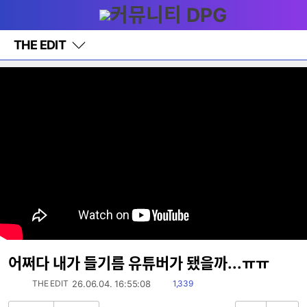
다
메뉴
나
와
홈
THE EDIT
바
로
가
기
레
이
어
창
토
글
어쩌다 내가 들기름 유튜버가 됐을까...ㅠㅠ
읽
THE EDIT
26.06.04. 16:55:08
1,339
음