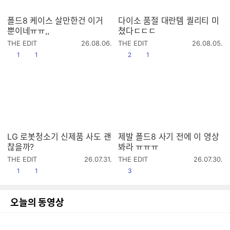
폴드8 케이스 살만한건 이거
다이소 품절 대란템 퀄리티 미
뿐이네ㅠㅠ,,
쳤다ㄷㄷㄷ
작
작
THE EDIT
26.08.06.
THE EDIT
26.08.05.
성
성
공감
댓글수
공감
댓글수
1
1
2
1
시
시
간
간
LG 로봇청소기 신제품 사도 괜
제발 폴드8 사기 전에 이 영상
찮을까?
봐라 ㅠㅠㅠ
작
작
THE EDIT
26.07.31.
THE EDIT
26.07.30.
성
성
공감
댓글수
공감
1
1
3
시
시
간
간
오늘의 동영상