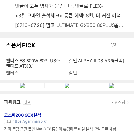
댓글이 고픈 영자가 올립니다. 댓글로 FLEX~
<8월 모바일 출석체크> 통큰 혜택! 8월, 더 커진 혜택
[07.16~07.26] 앱코 ULTIMATE GX850 80PLUS골드 풀모듈러 ATX3.0 블랙
스폰서 PICK
1
/
3
엔티스 ES 800W 80PLUS스
잘만 ALPHA II DS A36(블랙)
탠다드 ATX3.1
엔티스
잘만
파워링크
가입신청
광고
코스피200 GEX 분석
https://gammalab.kr
광고
감마 플립 콜월 풋월 Net GEX 롱감마 숏감마를 매일 분석. 7일 무료 체험.