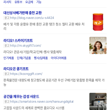
리서치
유튜브
요금제
기능
대신상사베가판매 충전 교환
http://blog.naver.com/u-s4424
광고
베가 및 각종 윤활유 판매 충전 교환 탱크 청소 필터 교환 폐유 처
리
라디오! 스카이기프트
http://m.skygift7.com/
광고
라디오! 관공서/기업/학교/단체-행사 맞춤제작
인기제품
단체/기념품
행사/답례품
아이디어제품
라디오은 쿵기프트
https://koonggift.com/
광고
판촉물전문 대량도매 창고형도매 공공기관 우선 구매기업 맞춤형 판촉물 제작 가
능
공간을 채우는 감성 사운드
https://smartstore.naver.com/hansungdigital
광고
고음질 사운드의 세계로 완벽한 홈오디오 시스템