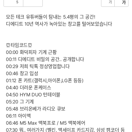
5
가
가
공
비
감
공
감
모든 테크 유튜버들이 탐내는 5.4평의 그 공간!
디에디트 10년 역사가 녹아있는 창고를 털어보았습니다
⏰타임코드⏰
00:00 화덕피자 기계 근황
00:11 디에디트 비밀의 공간.. 공개합니다
00:29 저희 틱톡 정상영업합니다
00:46 창고 입성
01:12 폰 카트(갤럭시,아이폰,LG폰 등등)
04:40 더러운 폰케이스
04:50 HYM DUO 턴테이블
05:20 그 기계
05:48 브리온베가 라디오 큐보
06:11 아이맥
06:46 M5 Max 맥북프로 / M5 맥북에어
07:30 뭐.. 여러가지 (벨킨, 맥세이프 카드지갑, 삼성 캠코더 등