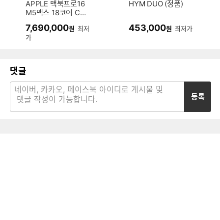
APPLE 맥북프로16
HYM DUO (정품)
M5맥스 18코어 CP
U, 40코어 GPU 블
7,690,000
453,000
원
최저
원
최저가
랙 (램48GB, SSD
가
2TB)
댓글
등록