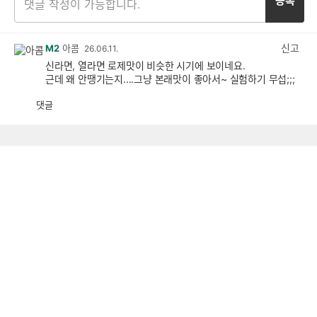
등록
신고
M2
아콤
26.06.11.
신라면, 열라면 로제맛이 비슷한 시기에 보이네요.
근데 왜 안땡기는지....그냥 본래맛이 좋아서~ 실험하기 무섭;;;
댓글
공
비
감
공
감