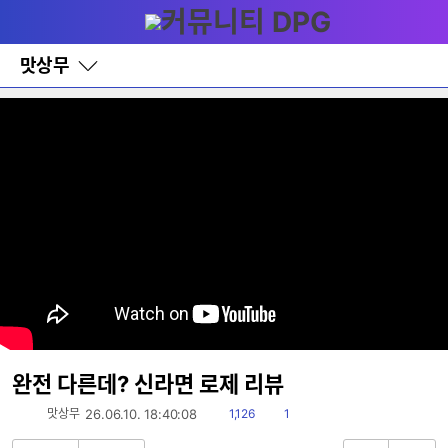
다
메뉴
나
와
홈
맛상무
바
로
가
기
레
이
어
창
토
글
완전 다른데? 신라면 로제 리뷰
읽
댓
맛상무
26.06.10. 18:40:08
1,126
1
음
글