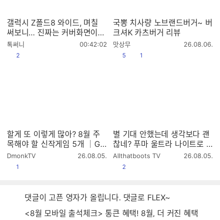
갤럭시 Z폴드8 와이드, 며칠
국뽕 치사량 노브랜드버거~ 버
써보니… 진짜는 커버화면이었
크셔K 카츠버거 리뷰
습니다
작
작
톡써니
00:42:02
맛상무
26.08.06.
성
성
공감
공감
댓글수
2
5
1
시
시
간
간
할게 또 이렇게 많아? 8월 주
별 기대 안했는데 생각보다 괜
목해야 할 신작게임 5개 │GA
찮네? 푸마 울트라 나이트로 7
ME5 2026.8
얼티메이트 MG 실착 리뷰
작
작
DmonkTV
26.08.05.
Allthatboots TV
26.08.05.
성
성
공감
공감
1
2
시
시
간
간
댓글이 고픈 영자가 올립니다. 댓글로 FLEX~
<8월 모바일 출석체크> 통큰 혜택! 8월, 더 커진 혜택