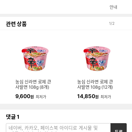
안내
관련 상품
1
/
2
농심 신라면 로제 큰
농심 신라면 로제 큰
사발면 108g (8개)
사발면 108g (12개)
9,600
14,850
원
최저가
원
최저가
댓글
1