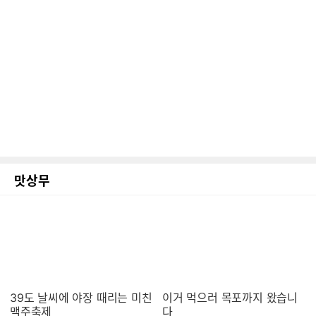
맛상무
39도 날씨에 야장 때리는 미친
이거 먹으러 목포까지 왔습니
맥주축제
다