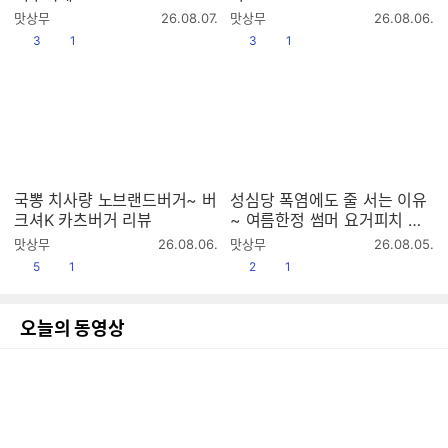
작
작
맛상무
26.08.07.
맛상무
26.08.06.
성
성
공감
댓글수
공감
댓글수
3
1
3
1
시
시
간
간
국뽕 치사량 노브랜드버거~ 버
성심당 폭염에도 줄 서는 이유
크셔K 카츠버거 리뷰
~ 여름한정 썸머 요거피치 리
뷰
작
작
맛상무
26.08.06.
맛상무
26.08.05.
성
성
공감
댓글수
공감
댓글수
5
1
2
1
시
시
간
간
오늘의 동영상