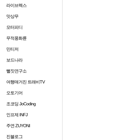
겨
기
가
기
라이브렉스
즐
찾
추
하
겨
기
가
기
맛상무
즐
찾
추
하
겨
기
가
기
모터피디
즐
찾
추
하
겨
기
가
기
무적풍화륜
즐
찾
추
하
겨
기
가
기
민티저
즐
찾
추
하
겨
기
가
기
보드나라
즐
찾
추
하
겨
기
가
기
뻘짓연구소
즐
찾
추
하
겨
기
가
기
여행매거진 트래비TV
즐
찾
추
하
겨
기
가
기
오토기어
즐
찾
추
하
겨
기
가
기
공감 수
댓글 수
조코딩 JoCoding
즐
찾
추
하
겨
기
가
기
인프제 INFJ
즐
찾
추
하
겨
기
가
기
주연 ZUYONI
즐
찾
추
하
겨
기
가
기
진블로그
즐
찾
추
하