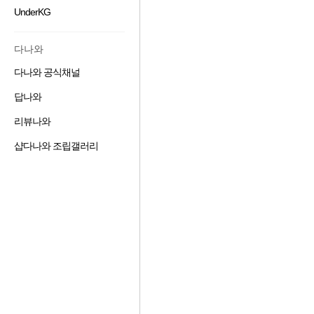
겨
기
가
기
UnderKG
즐
찾
추
하
겨
기
가
기
찾
추
하
다나와
기
가
기
추
하
다나와 공식채널
즐
가
기
겨
하
답나와
즐
찾
기
겨
기
리뷰나와
즐
찾
추
겨
기
가
샵다나와 조립갤러리
즐
찾
추
하
겨
기
가
기
찾
추
하
기
가
기
추
하
가
기
하
기