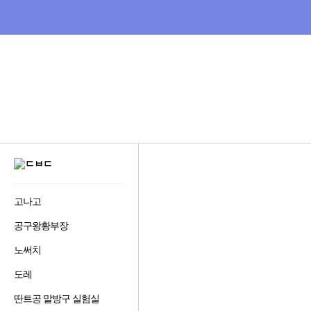
비
교
하
고
잘
사
는,
다
나
와
:
GNB
가
메
격
뉴
비
다
교
사
나
이
와
트
비
디
고나고
즐
오
겨
다
공구왕황부장
즐
찾
나
겨
기
와
노써치
즐
찾
추
겨
기
가
도레
즐
찾
추
하
겨
기
가
기
딴트공 말방구 실험실
즐
찾
추
하