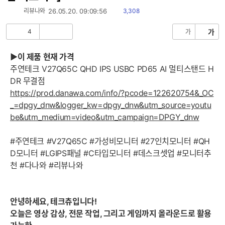
읽
리뷰나와
26.05.20. 09:09:56
3,308
음
4
가
가
공
비
감
공
감
▶이 제품 현재 가격
주연테크 V27Q65C QHD IPS USBC PD65 AI 멀티스탠드 H
DR 무결점
https://prod.danawa.com/info/?pcode=122620754&_OC
_=dpgy_dnw&logger_kw=dpgy_dnw&utm_source=youtu
be&utm_medium=video&utm_campaign=DPGY_dnw
#주연테크 #V27Q65C #가성비모니터 #27인치모니터 #QH
D모니터 #LGIPS패널 #C타입모니터 #데스크셋업 #모니터추
천 #다나와 #리뷰나와
안녕하세요, 테크츄입니다!
오늘은 영상 감상, 전문 작업, 그리고 게임까지 올라운드로 활용