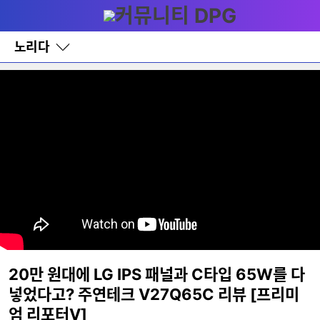
다
메뉴
나
와
홈
노리다
바
로
가
기
레
이
어
창
토
글
20만 원대에 LG IPS 패널과 C타입 65W를 다
넣었다고? 주연테크 V27Q65C 리뷰 [프리미
엄 리포터V]