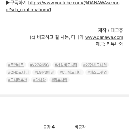
▶구독하기
https://www.youtube.com/@DANAWAsecon
d?sub_confirmation=1
제작 / 테크츄
(c) 비교하고 잘 사는, 다나와
www.danawa.com
제공: 리뷰나와
주연테크
V27Q65C
가성비모니터
27인치모니터
QHD모니터
LGIPS패널
C타입모니터
데스크셋업
모니터추천
다나와
리뷰나와
4
공감
비공감