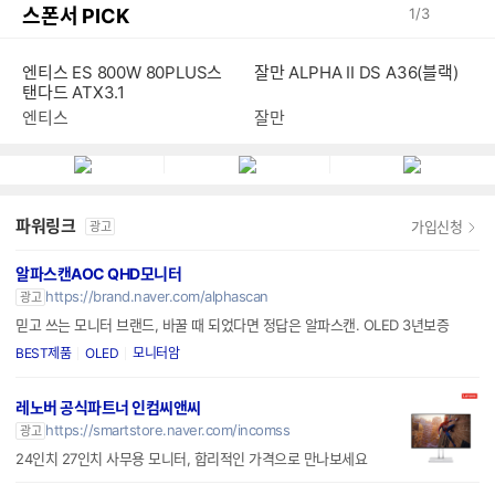
스폰서 PICK
1
/
3
엔티스 ES 800W 80PLUS스
잘만 ALPHA II DS A36(블랙)
탠다드 ATX3.1
엔티스
잘만
파워링크
가입신청
광고
알파스캔AOC QHD모니터
https://brand.naver.com/alphascan
광고
믿고 쓰는 모니터 브랜드, 바꿀 때 되었다면 정답은 알파스캔. OLED 3년보증
BEST제품
OLED
모니터암
레노버 공식파트너 인컴씨앤씨
https://smartstore.naver.com/incomss
광고