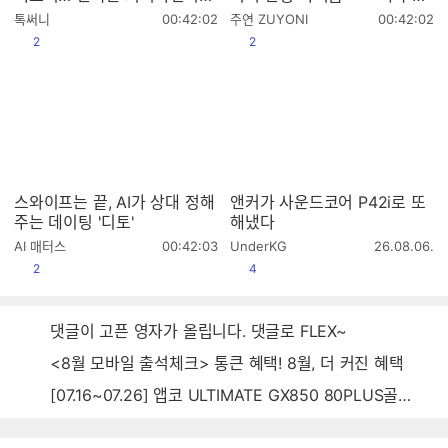
습니다
니터 셋팅 추천!
작
작
톡써니
00:42:02
주연 ZUYONI
00:42:02
성
성
공감
공감
2
2
시
시
간
간
스와이프는 끝, AI가 상대 정해
앤커가 사운드코어 P42i로 또
주는 데이팅 '디토'
해냈다
작
작
AI 매터스
00:42:03
UnderKG
26.08.06.
성
성
공감
공감
2
4
시
시
간
간
댓글이 고픈 영자가 올립니다. 댓글로 FLEX~
<8월 모바일 출석체크> 통큰 혜택! 8월, 더 커진 혜택
[07.16~07.26] 앱코 ULTIMATE GX850 80PLUS골드 풀모듈러 ATX3.0 블랙