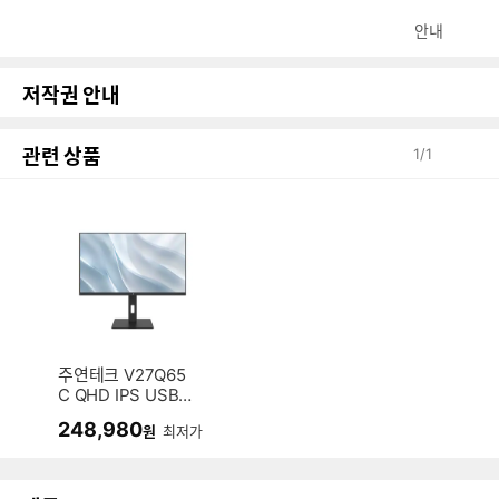
안내
저작권 안내
관련 상품
1
/
1
주연테크 V27Q65
C QHD IPS USB-
C PD65 AI 멀티스
248,980
원
최저가
탠드 HDR 무결점