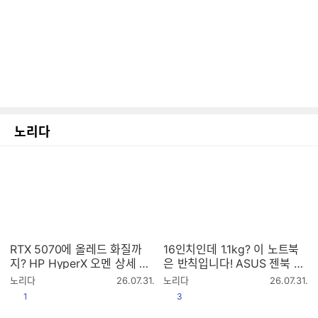
노리다
RTX 5070에 올레드 화질까
16인치인데 1.1kg? 이 노트북
지? HP HyperX 오멘 상세 리
은 반칙입니다! ASUS 젠북 A1
뷰 (게임 벤치마크, 소음, 발열
6 UX3607QA-SH072W[노리
작
작
노리다
26.07.31.
노리다
26.07.31.
테스트)[프리미엄 리포터V]
다]
성
성
공감
공감
1
3
시
시
간
간