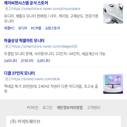
24인치 27인치 사무용 모니터, 합리적인 가격으로 만나보세요
제이씨현시스템 공식 스토어
https://smartstore.naver.com/jchyunplace
광고
유디아, 배틀G 모니터 판매점 / 사무, 게이밍, 고해상도, 전문가용
모니터
제플PC
유디아
PC부품
쇼핑스토리
마을상상 픽셀아트 모니터
https://smartstore.naver.com/village426
광고
무결점 모니터 판매, 서브용모니터, 22인치~34인치, 세금계산서 가능
24모니터
27모니터
32모니터
디클 27인치 모니터
https://brand.naver.com/dicle
광고
역대급 특가 20만원대, 240HZ 차원이 다른 부드러움, 초고속 출
력
PC버전
로그인
개인정보처리방침
고객센터