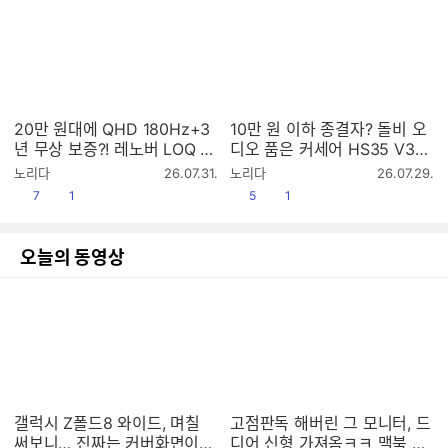
20만 원대에 QHD 180Hz+3
10만 원 이하 종결자? 돌비 오
년 무상 보증?! 레노버 LOQ 2
디오 품은 커세어 HS35 V3
7Q10 게이밍 모니터 리뷰 [프
무선 게이밍 헤드셋 리뷰 [프리
작
작
노리다
26.07.31.
노리다
26.07.29.
리미엄 리포터]
미엄 리포터V]
성
성
공감
댓글수
공감
댓글수
7
1
5
1
시
시
간
간
오늘의 동영상
갤럭시 Z폴드8 와이드, 며칠
고점판독 해버린 그 모니터, 드
써보니… 진짜는 커버화면이었
디어 신형 가져옴ㅋㅋ 맥북 모