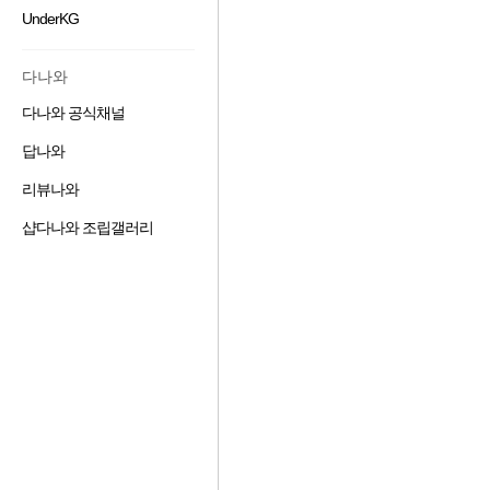
겨
기
가
기
UnderKG
즐
찾
추
하
겨
기
가
기
찾
추
하
다나와
기
가
기
추
하
다나와 공식채널
즐
가
기
겨
하
답나와
즐
찾
기
겨
기
리뷰나와
즐
찾
추
도움말 보기
겨
기
가
샵다나와 조립갤러리
즐
찾
추
하
겨
기
가
기
찾
추
하
기
가
기
추
하
가
기
하
기