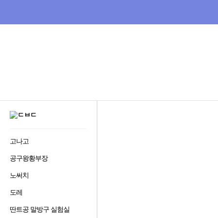
비
교
하
고
잘
사
는,
다
나
와
:
GNB
가
메
격
뉴
비
다
교
사
나
이
와
트
비
디
고나고
즐
오
겨
다
공구왕황부장
즐
찾
나
겨
기
와
노써치
즐
찾
추
겨
기
가
도레
즐
찾
추
하
홈으로
겨
기
가
기
딴트공 말방구 실험실
즐
찾
추
하