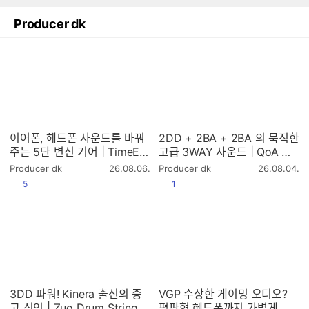
Producer dk
이어폰, 헤드폰 사운드를 바꿔
2DD + 2BA + 2BA 의 묵직한
주는 5단 변신 기어 | TimeEar
고급 3WAY 사운드 | QoA Ma
TECΩ
tador
작
작
Producer dk
26.08.06.
Producer dk
26.08.04.
성
성
공감
공감
5
1
시
시
간
간
3DD 파워! Kinera 출신의 중
VGP 수상한 게이밍 오디오?
고 신인 | Zuo Drum String P
평판형 헤드폰까지 가볍게 울