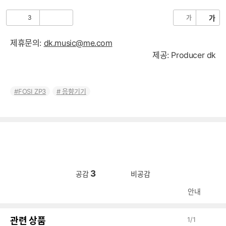
음
3
가
가
공
비
감
공
감
제휴문의:
dk.music@me.com
제공: Producer dk
FOSI ZP3
음향기기
3
공감
비공감
안내
관련 상품
1
/
1