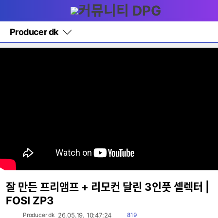
다
메뉴
나
와
홈
Producer dk
바
로
가
기
레
이
어
창
토
글
잘 만든 프리앰프 + 리모컨 달린 3인풋 셀렉터 |
FOSI ZP3
읽
Producer dk
26.05.19. 10:47:24
819