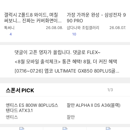
갤럭시 Z폴드8 와이드, 며칠
가장 가까운 완성 - 삼성전자 9
써보니… 진짜는 커버화면이었
90 PRO
습니다
작
작
톡써니
26.08.08.
샵다나와 조립갤러리
26.08.07.
성
성
공감
공감
4
10
시
시
간
간
댓글이 고픈 영자가 올립니다. 댓글로 FLEX~
<8월 모바일 출석체크> 통큰 혜택! 8월, 더 커진 혜택
[07.16~07.26] 앱코 ULTIMATE GX850 80PLUS골드 풀모듈러 ATX3.0 블랙
스폰서 PICK
1
/
3
잘만 ALPHA II DS A36(블랙)
엔티스 ES 800W 80PLUS스
탠다드 ATX3.1
잘만
엔티스