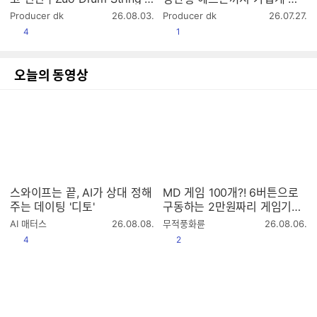
hanta
려버림 | Fosi C3
작
작
Producer dk
26.08.03.
Producer dk
26.07.27.
성
성
공감
공감
4
1
시
시
간
간
오늘의 동영상
스와이프는 끝, AI가 상대 정해
MD 게임 100개?! 6버튼으로
주는 데이팅 '디토'
구동하는 2만원짜리 게임기는
과연?
작
작
AI 매터스
26.08.08.
무적풍화륜
26.08.06.
성
성
공감
공감
4
2
시
시
간
간