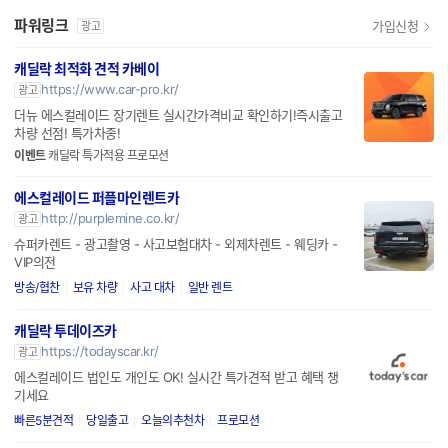
파워링크
가입신청
광고
캐딜락 최적화 견적 카베이
https://www.car-pro.kr/
광고
더뉴 에스컬레이드 장기렌트 실시간가격비교 확인하기!즉시출고
차량 선점! 특가차종!
이벤트
캐딜락 특가적용 프로모션
에스컬레이드 퍼플마인렌트카
http://purplemine.co.kr/
광고
슈퍼카렌트 - 광고촬영 - 사고보험대차 - 외제차렌트 - 웨딩카 -
VIP의전
방송/협찬
보유 차량
사고 대차
일반 렌트
캐딜락 투데이즈카
https://todayscar.kr/
광고
에스컬레이드 법인도 개인도 OK! 실시간 특가견적 받고 혜택 챙
기세요