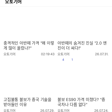
오토기어
충격적인 아반떼 가격 "왜 이렇
아반떼의 숨겨진 진실 "2.0 엔
게 많이 올랐나?"
진이 더 싸다!"
작
작
오토기어
02:19:43
오토기어
26.07.31.
성
성
공감
댓글수
4
1
시
시
간
간
고집불통 볼보가 중국 기술을
볼보 ES90 가격 미쳤다? "중
받아들인 이유
국차나 다름 없다"
작
작
오토기어
26.07.29.
오토기어
26.07.24.