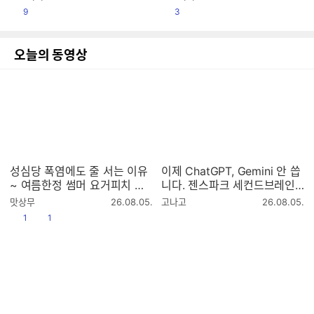
성
성
공감
공감
9
3
시
시
간
간
오늘의 동영상
성심당 폭염에도 줄 서는 이유
이제 ChatGPT, Gemini 안 씁
~ 여름한정 썸머 요거피치 리
니다. 젠스파크 세컨드브레인
뷰
노트
작
작
맛상무
26.08.05.
고나고
26.08.05.
성
성
공감
댓글수
1
1
시
시
간
간