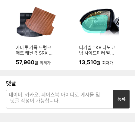
카마루 가죽 트렁크
티커벨 TKB 나노코
매트 캐딜락 SRX 전
팅 사이드미러 발수
용 (바닥면)
필름 캐딜락 에스컬
57,960
13,510
원
최저가
원
최저가
레이드 전용
댓글
등록