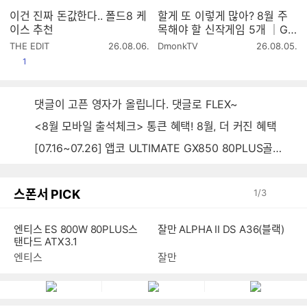
이건 진짜 돈값한다.. 폴드8 케
할게 또 이렇게 많아? 8월 주
이스 추천
목해야 할 신작게임 5개 │GA
ME5 2026.8
작
작
THE EDIT
26.08.06.
DmonkTV
26.08.05.
성
성
공감
1
시
시
간
간
댓글이 고픈 영자가 올립니다. 댓글로 FLEX~
<8월 모바일 출석체크> 통큰 혜택! 8월, 더 커진 혜택
[07.16~07.26] 앱코 ULTIMATE GX850 80PLUS골드 풀모듈러 ATX3.0 블랙
스폰서 PICK
1
/
3
잘만 ALPHA II DS A36(블랙)
엔티스 ES 800W 80PLUS스
탠다드 ATX3.1
잘만
엔티스