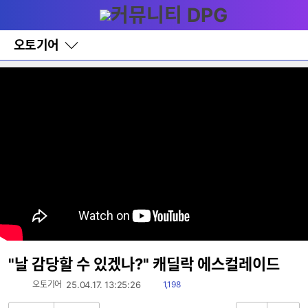
다
메뉴
나
와
홈
오토기어
바
로
가
기
레
이
어
창
토
글
"날 감당할 수 있겠나?" 캐딜락 에스컬레이드
읽
오토기어
25.04.17. 13:25:26
1,198
음