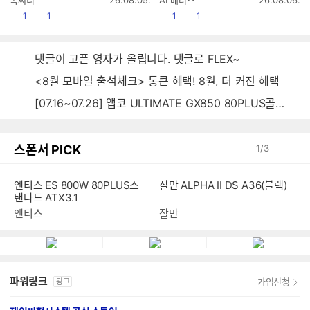
성
성
공감
댓글수
공감
댓글수
1
1
1
1
시
시
간
간
댓글이 고픈 영자가 올립니다. 댓글로 FLEX~
<8월 모바일 출석체크> 통큰 혜택! 8월, 더 커진 혜택
[07.16~07.26] 앱코 ULTIMATE GX850 80PLUS골드 풀모듈러 ATX3.0 블랙
스폰서 PICK
1
/
3
엔티스 ES 800W 80PLUS스
잘만 ALPHA II DS A36(블랙)
탠다드 ATX3.1
엔티스
잘만
파워링크
가입신청
광고