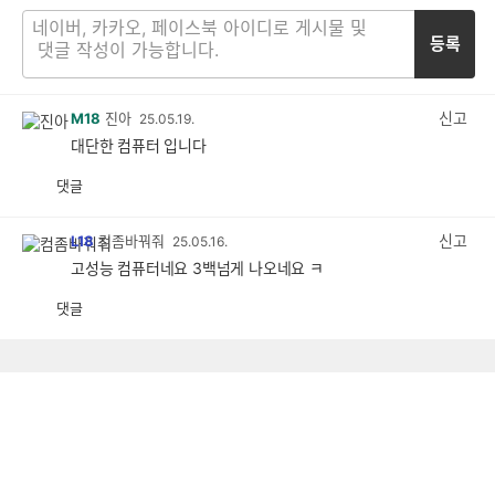
등록
신고
M18
진아
25.05.19.
대단한 컴퓨터 입니다
댓글
공
비
감
공
감
신고
L18
컴좀바꿔줘
25.05.16.
고성능 컴퓨터네요 3백넘게 나오네요 ㅋ
댓글
공
비
감
공
감