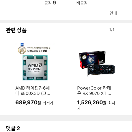
9
공감
비공감
안내
관련 상품
1
/
1
AMD 라이젠7-6세
PowerColor 라데
대 9800X3D (그래
온 RX 9070 XT He
니트 릿지) (멀티팩
llhound D6 16GB
689,970
1,526,260
원
최저가
원
최저
정품)
대원씨티에스
가
댓글
2