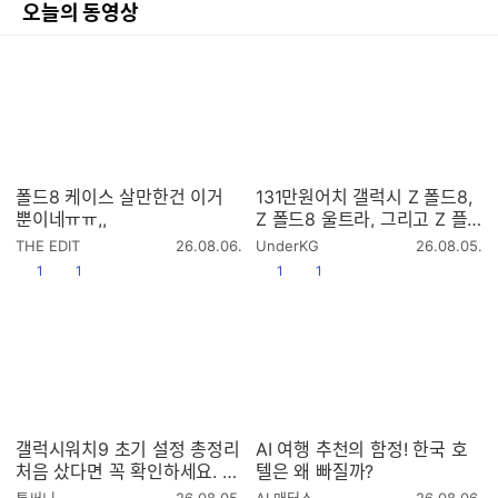
오늘의 동영상
폴드8 케이스 살만한건 이거
131만원어치 갤럭시 Z 폴드8,
뿐이네ㅠㅠ,,
Z 폴드8 울트라, 그리고 Z 플
립8용 정품 케이스 파티
작
작
THE EDIT
26.08.06.
UnderKG
26.08.05.
성
성
공감
댓글수
공감
댓글수
1
1
1
1
시
시
간
간
갤럭시워치9 초기 설정 총정리
AI 여행 추천의 함정! 한국 호
처음 샀다면 꼭 확인하세요. 같
텔은 왜 빠질까?
이 세팅해요!
작
작
톡써니
26.08.05.
AI 매터스
26.08.06.