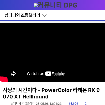
다
메뉴
나
와
홈
샵다나와 조립갤러리
바
로
가
기
레
이
어
창
토
글
사냥의 시간이다 - PowerColor 라데온 RX 9
070 XT Hellhound
읽
댓
샵다나와 조립갤러리
25.05.16. 13:21:23
68,604
2