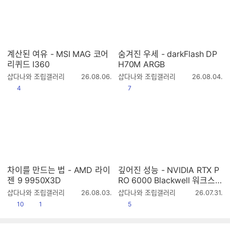
계산된 여유 - MSI MAG 코어
숨겨진 우세 - darkFlash DP
리퀴드 I360
H70M ARGB
작
작
샵다나와 조립갤러리
26.08.06.
샵다나와 조립갤러리
26.08.04.
성
성
공감
공감
4
7
시
시
간
간
차이를 만드는 법 - AMD 라이
깊어진 성능 - NVIDIA RTX P
젠 9 9950X3D
RO 6000 Blackwell 워크스테
이션 에디션
작
작
샵다나와 조립갤러리
26.08.03.
샵다나와 조립갤러리
26.07.31.
성
성
공감
댓글수
공감
10
1
5
시
시
간
간