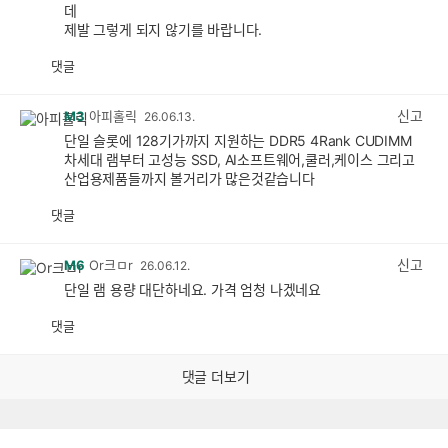
데
제발 그렇게 되지 않기를 바랍니다.
댓글
공
비
감
공
감
신고
M3
아피홀릭
26.06.13.
단일 슬롯에 128기가까지 지원하는 DDR5 4Rank CUDIMM
차세대 램부터 고성능 SSD, AI소프트웨어,쿨러,케이스 그리고
산업용제품들까지 볼거리가 많은것같습니다
댓글
공
비
감
공
감
신고
M6
Or크ㅁr
26.06.12.
단일 램 용량 대단하네요. 가격 엄청 나겠네요
댓글
공
비
감
공
감
댓글 더보기