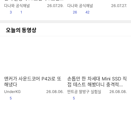
치슬랑이 #크런치말랑이 #말
작
작
다나와 공식채널
26.07.29.
다나와 공식채널
26.07.27.
랑이 #슬랑이 #스퀴시 #슬랑
성
성
공감
댓글수
공감
댓글수
3
1
26
42
시
시
이asmr #말랑이asmr
간
간
오늘의 동영상
앤커가 사운드코어 P42i로 또
손톱만 한 차세대 Mini SSD 직
해냈다
접 테스트 해봤더니 충격적인
결과
작
작
UnderKG
26.08.06.
딴트공 말방구 실험실
26.08.08.
성
성
공감
공감
5
5
시
시
간
간