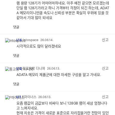
램 용량 128기가 어마어마하네요. 아주 예전 같으면 모르겠는데
단일 램 128기가라고 하니 가격부터 걱정이 되긴 하는데, ADAT
A 메모리이니만큼 속도나 신뢰성 부분은 확실히 우위에 있을 것
같아서 기대 많이 되네요
댓글
공
비
감
공
감
신고
L14
intospace
26.06.14.
시각적으로도 많이 달라졌네요
댓글
공
비
감
공
감
신고
L12
동고동락 다나와
26.06.13.
ADATA 메모리 제품군에 대한 자세한 구성을 알고 가네요.
댓글
공
비
감
공
감
신고
L11
F마이너스
26.06.13.
요즘 램값이 금값보다 비싸다 보니 128GB 램이 새삼 엄청나다
고 느껴지네요.
현재 치솟은 가격이 새로운 표준으로 자리잡을거란 전망이 있던