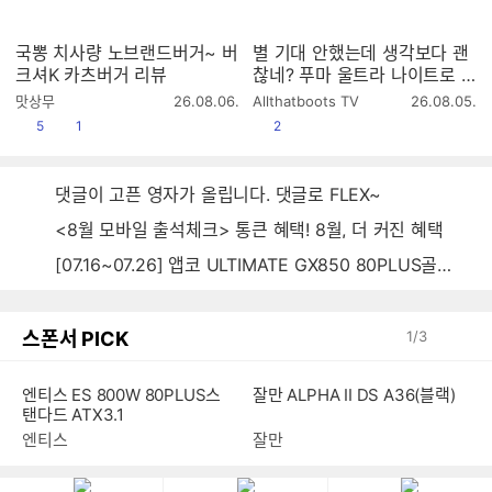
국뽕 치사량 노브랜드버거~ 버
별 기대 안했는데 생각보다 괜
크셔K 카츠버거 리뷰
찮네? 푸마 울트라 나이트로 7
얼티메이트 MG 실착 리뷰
작
작
맛상무
26.08.06.
Allthatboots TV
26.08.05.
성
성
공감
댓글수
공감
5
1
2
시
시
간
간
댓글이 고픈 영자가 올립니다. 댓글로 FLEX~
<8월 모바일 출석체크> 통큰 혜택! 8월, 더 커진 혜택
[07.16~07.26] 앱코 ULTIMATE GX850 80PLUS골드 풀모듈러 ATX3.0 블랙
스폰서 PICK
1
/
3
엔티스 ES 800W 80PLUS스
잘만 ALPHA II DS A36(블랙)
탠다드 ATX3.1
엔티스
잘만