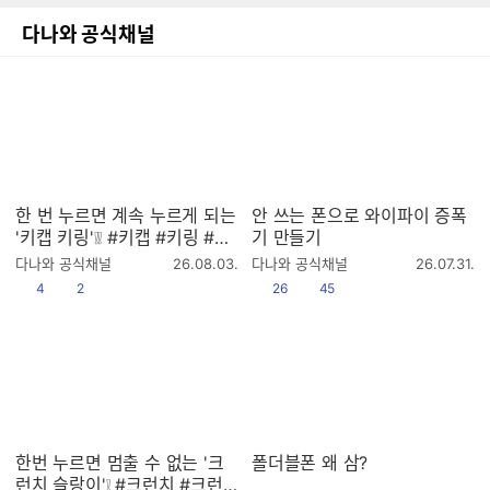
다나와 공식채널
한 번 누르면 계속 누르게 되는
안 쓰는 폰으로 와이파이 증폭
'키캡 키링'❕❕ #키캡 #키링 #키
기 만들기
링추천 #키캡키링 #클리커 #
작
작
다나와 공식채널
26.08.03.
다나와 공식채널
26.07.31.
클릭커 #keycap #keyring #
성
성
공감
댓글수
공감
댓글수
4
2
26
45
시
시
keyrings
간
간
한번 누르면 멈출 수 없는 '크
폴더블폰 왜 삼?
런치 슬랑이'❕ #크런치 #크런