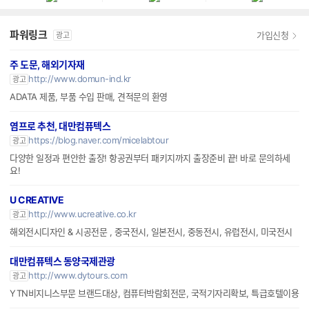
파워링크
가입신청
광고
주 도문, 해외기자재
http://www.domun-ind.kr
광고
ADATA 제품, 부품 수입 판매, 견적문의 환영
염프로 추천, 대만컴퓨텍스
https://blog.naver.com/micelabtour
광고
다양한 일정과 편안한 출장! 항공권부터 패키지까지 출장준비 끝! 바로 문의하세
요!
U CREATIVE
http://www.ucreative.co.kr
광고
해외전시디자인 & 시공전문 , 중국전시, 일본전시, 중동전시, 유럽전시, 미국전시
대만컴퓨텍스 동양국제관광
http://www.dytours.com
광고
YTN비지니스부문 브랜드대상, 컴퓨터박람회전문, 국적기자리확보, 특급호텔이용