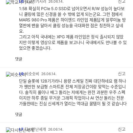
신고
L6
학교가기시러
26.06.14.
1:58 확실히 PCIe 5.0 SSD로 넘어오면서 R/W 성능이 높다보
니 쿨링에 많은 신경을 쓸 수 밖에 없게 되는군요. 그런 점에서
MARS 980 Pro 제품은 하이엔드 라인업 제품답게 알루미늄 방
열판에 팬을 달아서 쿨링 성능을 극대화한 점은 칭찬하고 싶네
요.
그리고 아직 국내에는 XPG 제품 라인업은 정식 출시되지 않았
지만 이렇게 영상으로 제품을 보고나니 국내에서도 만나볼 수 있
었으면 좋겠습니다.
댓글
공
비
감
공
감
신고
L9
비슷슷비
26.06.14.
단일 슬롯에 128기가라니 용량 스케일 진짜 대단하네요 램 하나
가 웬만한 보급형 스마트폰 전체 저장공간이랑 맞먹는 수준입니
다. 솔직히 롤이나 배그 돌리는 저에게는 완전 과분한 우주 스펙
이지만 하루 종일 무거운 그래픽 작업이나 AI 연산 돌리는 전문
가들한테는 진심 신세계가 열리는 역대급 꿀템이 될 것 같습니다
댓글
공
비
감
공
감
신고
L7
다시만난세개
26.06.14.