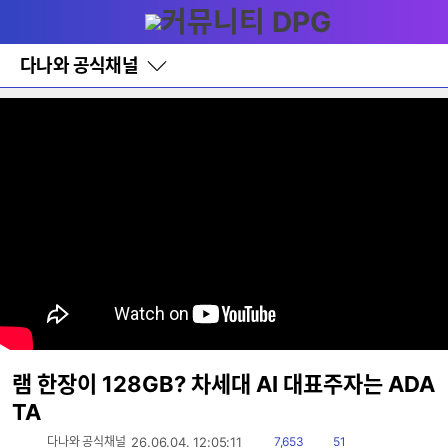
다
메뉴
나
와
홈
다나와 공식채널
바
로
가
기
레
이
어
창
토
글
램 한장이 128GB? 차세대 AI 대표주자는 ADA
TA
읽
댓
다나와 공식채널
26.06.04. 12:05:11
7,653
51