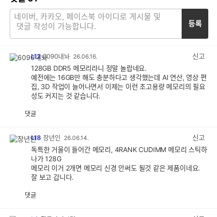
등록
신고
L12
6090내놔
26.06.16.
128GB DDR5 메모리라니 정말 놀랍네요.
예전에는 16GB만 해도 충분하다고 생각했는데 AI 연산, 영상 편
집, 3D 작업이 늘어나면서 이제는 이런 초고용량 메모리의 필요
성도 커지는 것 같습니다.
댓글
공
비
감
공
감
신고
L18
장년인
26.06.14.
독특한 거울이 들어간 메모리, 4RANK CUDIMM 메모리 스틱하
나가 128G
메모리 이거 2개면 메모리 신경 안써도 될것 같은 제품이네요.
잘 보고 갑니다.
댓글
공
비
감
공
감