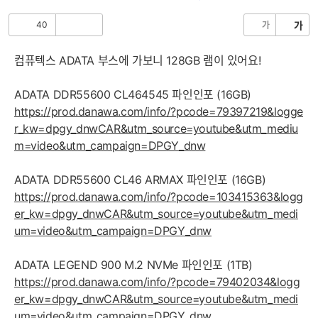
음
글
40
가
가
공
비
감
공
감
컴퓨텍스 ADATA 부스에 가보니 128GB 램이 있어요!
ADATA DDR55600 CL464545 파인인포 (16GB)
https://prod.danawa.com/info/?pcode=79397219&logge
r_kw=dpgy_dnwCAR&utm_source=youtube&utm_mediu
m=video&utm_campaign=DPGY_dnw
ADATA DDR55600 CL46 ARMAX 파인인포 (16GB)
https://prod.danawa.com/info/?pcode=103415363&logg
er_kw=dpgy_dnwCAR&utm_source=youtube&utm_medi
um=video&utm_campaign=DPGY_dnw
ADATA LEGEND 900 M.2 NVMe 파인인포 (1TB)
https://prod.danawa.com/info/?pcode=79402034&logg
er_kw=dpgy_dnwCAR&utm_source=youtube&utm_medi
um=video&utm_campaign=DPGY_dnw